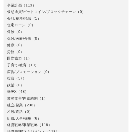
事業計画
（113）
仮想通貨/ビットコイン/ブロックチェーン
（0）
会計/税務/税法
（1）
住宅ローン
（0）
東
保険
（0）
保険/医療/介護
（0）
健康
（0）
労務
（0）
国際協力
（1）
子育て/教育
（10）
広告/プロモーション
（0）
投資
（57）
政治
（0）
株/FX
（48）
業務改善/内部統制
（1）
中
独立/起業
（238）
相続/終活
（0）
組織/人事/採用
（6）
経営戦略/事業戦略
（118）
経営管理/マネジメント
（118）