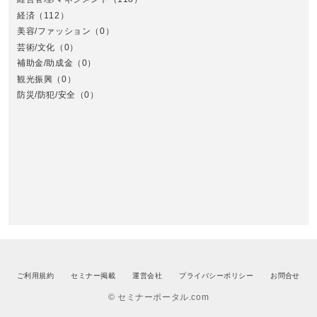
経済
（112）
美容/ファッション
（0）
芸術/文化
（0）
補助金/助成金
（0）
観光振興
（0）
九
防災/防犯/安全
（0）
ご利用規約
セミナー掲載
運営会社
プライバシーポリシー
お問合せ
© セミナーポータル.com