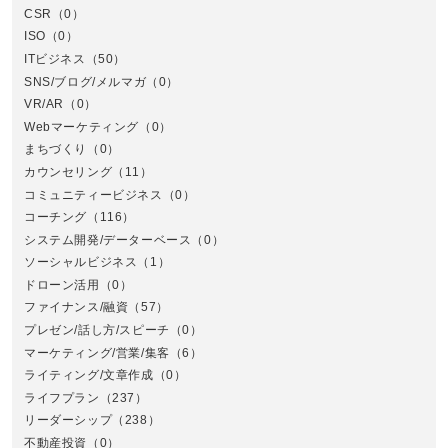
CSR
（0）
北
ISO
（0）
ITビジネス
（50）
SNS/ブログ/メルマガ
（0）
VR/AR
（0）
Webマーケティング
（0）
まちづくり
（0）
カウンセリング
（11）
コミュニティービジネス
（0）
北
コーチング
（116）
システム開発/データーベース
（0）
ソーシャルビジネス
（1）
ドローン活用
（0）
ファイナンス/融資
（57）
プレゼン/話し方/スピーチ
（0）
マーケティング/営業/集客
（6）
関
ライティング/文章作成
（0）
ライフプラン
（237）
リーダーシップ
（238）
不動産投資
（0）