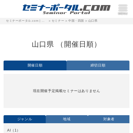
セミナーポータル.com | 完全無料のセミナー・イベント集客サイト
セミナー
中国・四国
山口県
>
>
>
山口県 （開催日順）
開催日順
締切日順
現在開催予定掲載セミナーはありません
ジャンル
地域
対象者
AI
（1）
全国