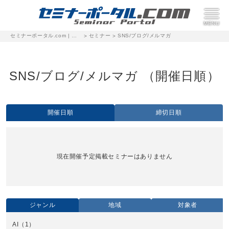
セミナーポータル.com | 完全無料のセミナー・イベント集客サイト
セミナー
SNS/ブログ/メルマガ
>
>
SNS/ブログ/メルマガ （開催日順）
開催日順
締切日順
現在開催予定掲載セミナーはありません
ジャンル
地域
対象者
AI
（1）
全国