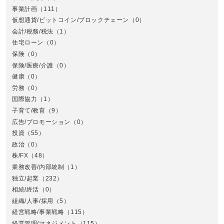
事業計画
（111）
仮想通貨/ビットコイン/ブロックチェーン
（0）
会計/税務/税法
（1）
住宅ローン
（0）
東
保険
（0）
保険/医療/介護
（0）
健康
（0）
労務
（0）
国際協力
（1）
子育て/教育
（9）
広告/プロモーション
（0）
投資
（55）
政治
（0）
株/FX
（48）
業務改善/内部統制
（1）
中
独立/起業
（232）
相続/終活
（0）
組織/人事/採用
（5）
経営戦略/事業戦略
（115）
経営管理/マネジメント
（115）