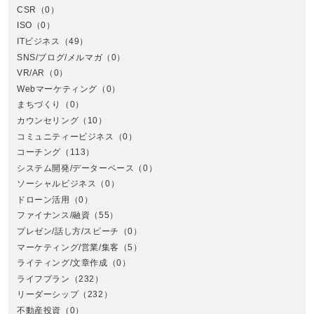
CSR
（0）
北
ISO
（0）
ITビジネス
（49）
SNS/ブログ/メルマガ
（0）
VR/AR
（0）
Webマーケティング
（0）
まちづくり
（0）
カウンセリング
（10）
コミュニティービジネス
（0）
北
コーチング
（113）
システム開発/データーベース
（0）
ソーシャルビジネス
（0）
ドローン活用
（0）
ファイナンス/融資
（55）
プレゼン/話し方/スピーチ
（0）
マーケティング/営業/集客
（5）
関
ライティング/文章作成
（0）
ライフプラン
（232）
リーダーシップ
（232）
不動産投資
（0）