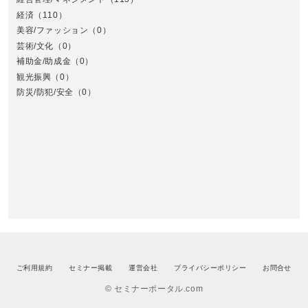
経済
（110）
美容/ファッション
（0）
芸術/文化
（0）
補助金/助成金
（0）
観光振興
（0）
九
防災/防犯/安全
（0）
ご利用規約
セミナー掲載
運営会社
プライバシーポリシー
お問合せ
© セミナーポータル.com