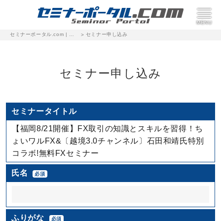
セミナーポータル.com | 完全無料のセミナー・イベント集客サイト
セミナー申し込み
>
セミナー申し込み
セミナータイトル
【福岡8/21開催】FX取引の知識とスキルを習得！ち
ょいワルFX&〔越境3.0チャンネル〕石田和靖氏特別
コラボ!無料FXセミナー
氏名
必須
ふりがな
必須