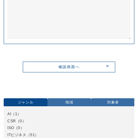
ジャンル
地域
対象者
AI
（1）
全国
CSR
（0）
北
ISO
（0）
ITビジネス
（51）