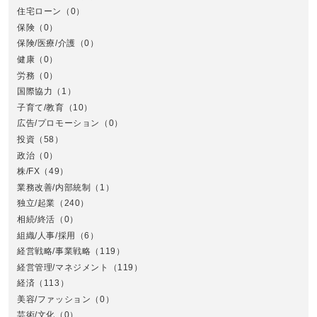
住宅ローン
（0）
東
保険
（0）
保険/医療/介護
（0）
健康
（0）
労務
（0）
国際協力
（1）
子育て/教育
（10）
広告/プロモーション
（0）
投資
（58）
政治
（0）
株/FX
（49）
業務改善/内部統制
（1）
中
独立/起業
（240）
相続/終活
（0）
組織/人事/採用
（6）
経営戦略/事業戦略
（119）
経営管理/マネジメント
（119）
経済
（113）
美容/ファッション
（0）
芸術/文化
（0）