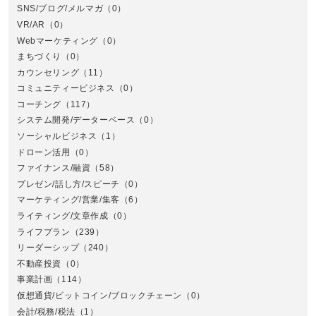
SNS/ブログ/メルマガ
（0）
VR/AR
（0）
Webマーケティング
（0）
まちづくり
（0）
カウンセリング
（11）
コミュニティービジネス
（0）
北
コーチング
（117）
システム開発/データーベース
（0）
ソーシャルビジネス
（1）
ドローン活用
（0）
ファイナンス/融資
（58）
プレゼン/話し方/スピーチ
（0）
マーケティング/営業/集客
（6）
関
ライティング/文章作成
（0）
ライフプラン
（239）
リーダーシップ
（240）
不動産投資
（0）
事業計画
（114）
仮想通貨/ビットコイン/ブロックチェーン
（0）
会計/税務/税法
（1）