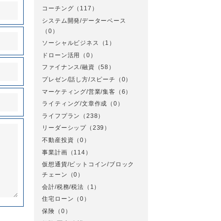
コーチング
（117）
システム開発/データーベース
（0）
ソーシャルビジネス
（1）
ドローン活用
（0）
ファイナンス/融資
（58）
プレゼン/話し方/スピーチ
（0）
マーケティング/営業/集客
（6）
ライティング/文章作成
（0）
ライフプラン
（238）
リーダーシップ
（239）
不動産投資
（0）
事業計画
（114）
仮想通貨/ビットコイン/ブロック
チェーン
（0）
会計/税務/税法
（1）
住宅ローン
（0）
保険
（0）