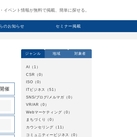
・イベント情報が無料で掲載、簡単に探せる。
らのお知らせ
セミナー掲載
ジャンル
地域
対象者
AI
（1）
CSR
（0）
ISO
（0）
日開催
ITビジネス
（51）
SNS/ブログ/メルマガ
（0）
VR/AR
（0）
Webマーケティング
（0）
まちづくり
（0）
カウンセリング
（11）
コミュニティービジネス
（0）