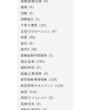
保険/医療/介護
（0）
健康
（0）
労務
（0）
国際協力
（1）
子育て/教育
（10）
広告/プロモーション
（0）
投資
（58）
政治
（0）
株/FX
（49）
業務改善/内部統制
（1）
独立/起業
（239）
相続/終活
（0）
組織/人事/採用
（6）
経営戦略/事業戦略
（119）
経営管理/マネジメント
（119）
経済
（113）
美容/ファッション
（0）
芸術/文化
（0）
補助金/助成金
（0）