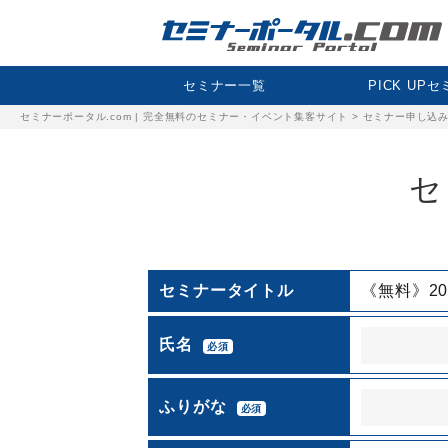
セミナー一覧
PICK UP
セミナーポータル.com | 完全無料のセミナー・イベント集客サイト
>
セミナー申し込
セ
セミナータイトル
《無料》20
氏名
必須
ふりがな
必須