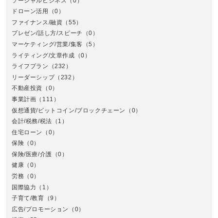
ソーシャルビジネス
（0）
ドローン活用
（0）
ファイナンス/融資
（55）
プレゼン/話し方/スピーチ
（0）
マーケティング/営業/集客
（5）
関
ライティング/文章作成
（0）
ライフプラン
（232）
リーダーシップ
（232）
不動産投資
（0）
事業計画
（111）
仮想通貨/ビットコイン/ブロックチェーン
（0）
会計/税務/税法
（1）
住宅ローン
（0）
東
保険
（0）
保険/医療/介護
（0）
健康
（0）
労務
（0）
国際協力
（1）
子育て/教育
（9）
広告/プロモーション
（0）