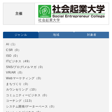
主催
社会起業大学
ジャンル
地域
対象者
AI
（1）
全国
CSR
（0）
北
ISO
（0）
ITビジネス
（49）
SNS/ブログ/メルマガ
（0）
VR/AR
（0）
Webマーケティング
（0）
まちづくり
（0）
カウンセリング
（10）
コミュニティービジネス
（0）
北
コーチング
（113）
システム開発/データーベース
（0）