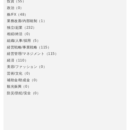
投資
（55）
政治
（0）
株/FX
（48）
業務改善/内部統制
（1）
中
独立/起業
（232）
相続/終活
（0）
組織/人事/採用
（5）
経営戦略/事業戦略
（115）
経営管理/マネジメント
（115）
経済
（110）
美容/ファッション
（0）
芸術/文化
（0）
補助金/助成金
（0）
観光振興
（0）
九
防災/防犯/安全
（0）