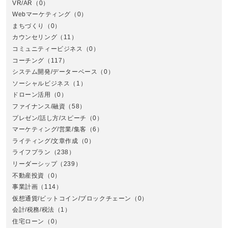
VR/AR
（0）
Webマーケティング
（0）
まちづくり
（0）
カウンセリング
（11）
コミュニティービジネス
（0）
北
コーチング
（117）
システム開発/データーベース
（0）
ソーシャルビジネス
（1）
ドローン活用
（0）
ファイナンス/融資
（58）
プレゼン/話し方/スピーチ
（0）
マーケティング/営業/集客
（6）
関
ライティング/文章作成
（0）
ライフプラン
（238）
リーダーシップ
（239）
不動産投資
（0）
事業計画
（114）
仮想通貨/ビットコイン/ブロックチェーン
（0）
会計/税務/税法
（1）
住宅ローン
（0）
東