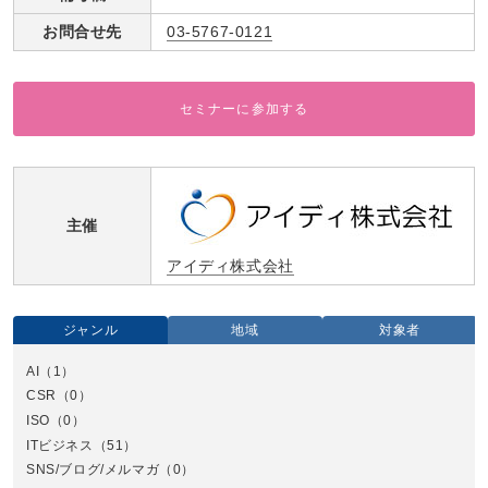
お問合せ先
03-5767-0121
セミナーに参加する
主催
アイディ株式会社
ジャンル
地域
対象者
AI
（1）
全国
CSR
（0）
北
ISO
（0）
ITビジネス
（51）
SNS/ブログ/メルマガ
（0）