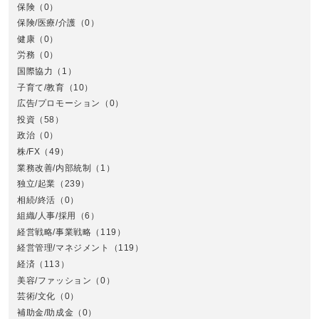
保険
（0）
保険/医療/介護
（0）
健康
（0）
労務
（0）
国際協力
（1）
子育て/教育
（10）
広告/プロモーション
（0）
投資
（58）
政治
（0）
株/FX
（49）
業務改善/内部統制
（1）
中
独立/起業
（239）
相続/終活
（0）
組織/人事/採用
（6）
経営戦略/事業戦略
（119）
経営管理/マネジメント
（119）
経済
（113）
美容/ファッション
（0）
芸術/文化
（0）
補助金/助成金
（0）