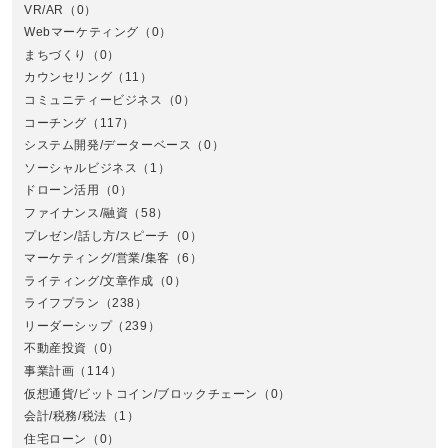
VR/AR
（0）
Webマーケティング
（0）
まちづくり
（0）
カウンセリング
（11）
コミュニティービジネス
（0）
北
コーチング
（117）
システム開発/データーベース
（0）
ソーシャルビジネス
（1）
ドローン活用
（0）
ファイナンス/融資
（58）
プレゼン/話し方/スピーチ
（0）
マーケティング/営業/集客
（6）
関
ライティング/文章作成
（0）
ライフプラン
（238）
リーダーシップ
（239）
不動産投資
（0）
事業計画
（114）
仮想通貨/ビットコイン/ブロックチェーン
（0）
会計/税務/税法
（1）
住宅ローン
（0）
東