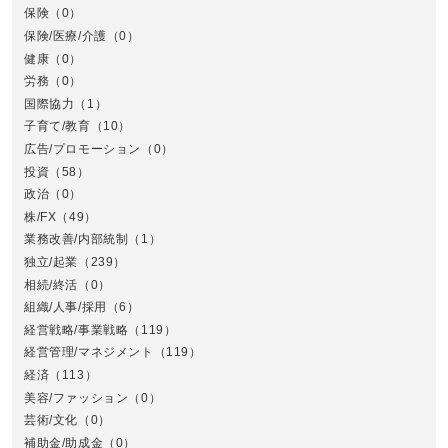
保険
（0）
保険/医療/介護
（0）
健康
（0）
労務
（0）
国際協力
（1）
子育て/教育
（10）
広告/プロモーション
（0）
投資
（58）
政治
（0）
株/FX
（49）
業務改善/内部統制
（1）
中
独立/起業
（239）
相続/終活
（0）
組織/人事/採用
（6）
経営戦略/事業戦略
（119）
経営管理/マネジメント
（119）
経済
（113）
美容/ファッション
（0）
芸術/文化
（0）
補助金/助成金
（0）