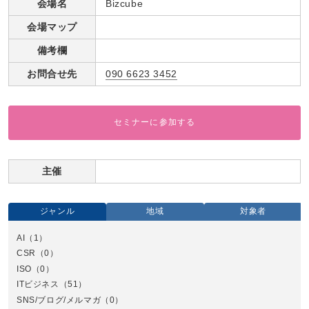
会場名
Bizcube
会場マップ
備考欄
お問合せ先
090 6623 3452
セミナーに参加する
主催
ジャンル
地域
対象者
AI
（1）
全国
CSR
（0）
北
ISO
（0）
ITビジネス
（51）
SNS/ブログ/メルマガ
（0）