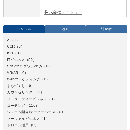
株式会社ノークリー
ジャンル
地域
対象者
AI
（1）
全国
CSR
（0）
北
ISO
（0）
ITビジネス
（50）
SNS/ブログ/メルマガ
（0）
VR/AR
（0）
Webマーケティング
（0）
まちづくり
（0）
カウンセリング
（11）
コミュニティービジネス
（0）
北
コーチング
（116）
システム開発/データーベース
（0）
ソーシャルビジネス
（1）
ドローン活用
（0）