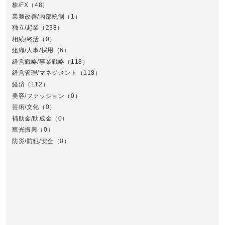
株/FX
（48）
業務改善/内部統制
（1）
中
独立/起業
（238）
相続/終活
（0）
組織/人事/採用
（6）
経営戦略/事業戦略
（118）
経営管理/マネジメント
（118）
経済
（112）
美容/ファッション
（0）
芸術/文化
（0）
補助金/助成金
（0）
観光振興
（0）
九
防災/防犯/安全
（0）