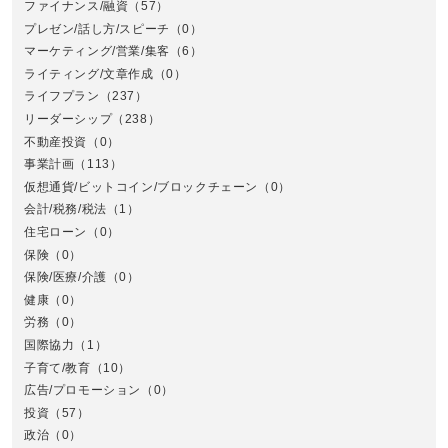
ファイナンス/融資
（57）
プレゼン/話し方/スピーチ
（0）
マーケティング/営業/集客
（6）
関
ライティング/文章作成
（0）
ライフプラン
（237）
リーダーシップ
（238）
不動産投資
（0）
事業計画
（113）
仮想通貨/ビットコイン/ブロックチェーン
（0）
会計/税務/税法
（1）
住宅ローン
（0）
東
保険
（0）
保険/医療/介護
（0）
健康
（0）
労務
（0）
国際協力
（1）
子育て/教育
（10）
広告/プロモーション
（0）
投資
（57）
政治
（0）