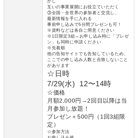
かし
互いの事業展開にお役立ていただく
③全国・全世界の参加者と交流し、
最新情報を手に入れる
事前申し込みで5分間プレゼンも可！
※資料などは各自ご用意ください
※1日限定3組→お申し込み時に「プレゼ
ン」も同時に申請ください
※先着順
他の告知サイトでも告知しているため、
ここでの申し込み人数と合致しないこと
があります
☆日時
7/29(水) 12〜14時
☆価格
月額2,000円→2回目以降は当
月参加し放題！
プレゼン＋500円（1回3組限
定）
☆参加方法
お申し込み後、