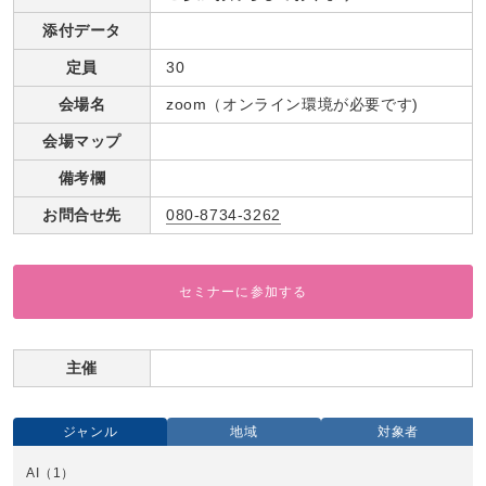
添付データ
定員
30
会場名
zoom（オンライン環境が必要です)
会場マップ
備考欄
お問合せ先
080-8734-3262
セミナーに参加する
主催
ジャンル
地域
対象者
AI
（1）
全国