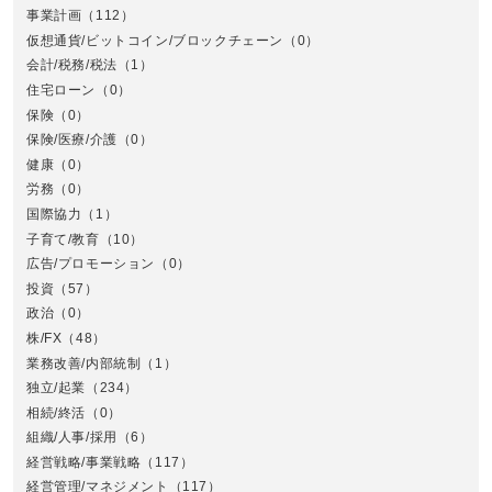
事業計画
（112）
仮想通貨/ビットコイン/ブロックチェーン
（0）
会計/税務/税法
（1）
住宅ローン
（0）
東
保険
（0）
保険/医療/介護
（0）
健康
（0）
労務
（0）
国際協力
（1）
子育て/教育
（10）
広告/プロモーション
（0）
投資
（57）
政治
（0）
株/FX
（48）
業務改善/内部統制
（1）
中
独立/起業
（234）
相続/終活
（0）
組織/人事/採用
（6）
経営戦略/事業戦略
（117）
経営管理/マネジメント
（117）