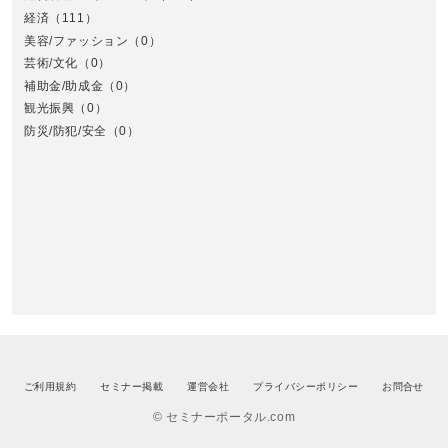
経済
（111）
美容/ファッション
（0）
芸術/文化
（0）
補助金/助成金
（0）
観光振興
（0）
九
防災/防犯/安全
（0）
ご利用規約
セミナー掲載
運営会社
プライバシーポリシー
お問合せ
© セミナーポータル.com