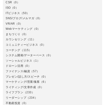
CSR
（0）
北
ISO
（0）
ITビジネス
（50）
SNS/ブログ/メルマガ
（0）
VR/AR
（0）
Webマーケティング
（0）
まちづくり
（0）
カウンセリング
（11）
コミュニティービジネス
（0）
北
コーチング
（115）
システム開発/データーベース
（0）
ソーシャルビジネス
（1）
ドローン活用
（0）
ファイナンス/融資
（57）
プレゼン/話し方/スピーチ
（0）
マーケティング/営業/集客
（6）
関
ライティング/文章作成
（0）
ライフプラン
（233）
リーダーシップ
（234）
不動産投資
（0）