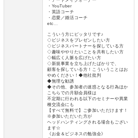
・YouTuber
・英語コーチ
・恋愛／婚活コーチ
etc…
こういう方にピッタリです♪
◇ビジネスをプレゼンしたい方
◇ビジネスパートナーを探している方
◇趣味ややりたいことを共有したい方
◇幅広く人脈を広げたい方
◇新規事業を立ち上げたばかりで、
顧客を探している方！こういうことはお
やめください！◆他社批判
◆無理な勧誘
◆その他、参加者の迷惑となる行為ほか
こちらでの月額会員様は
不定期に行われる以下のセミナーや異業
種交流会にも
【すべて無料で】ご参加いただけます！
※参加いただいた方が
ヘッドハンティングされる場合もござい
ます☆
《お金＆ビジネスの勉強会》