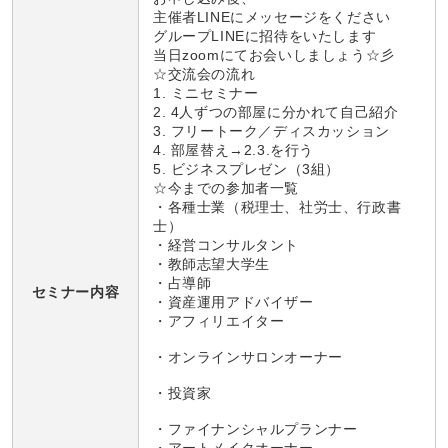
主催者LINEにメッセージをください
グループLINEに招待をいたします
当日zoomにてお会いしましょう☆彡
☆交流会の流れ
1. ミニセミナー
2. 4人ずつの部屋に分かれて自己紹介
3. フリートーク／ディスカッション
4. 部屋替え→2.3.を行う
5. ビジネスプレゼン（3組）
☆今までの参加者一覧
・各種士業（税理士、社労士、行政書
士）
・経営コンサルタント
・教師志望大学生
・占導師
セミナー内容
・資産運用アドバイザー
・アフィリエイター
・オンラインサロンオーナー
・投資家
・ファイナンシャルプランナー
・アートメイクオーナー