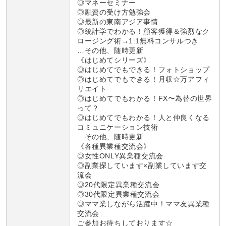
◎マネーセミナー
◎融資の受け方勉強会
◎最新の東南アジア事情
◎統計学でわかる！顧客獲得＆強烈なク
ロージング術→1:1無料コンサルつき
…その他、随時更新
《はじめてシリーズ》
◎はじめてでもできる！フォトショップ
◎はじめてでもできる！月収☆万アフィ
リエイト
◎はじめてでもわかる！FX〜為替の世界
って？
◎はじめてでもわかる！人と仲良くなる
コミュニケーション技術
…その他、随時更新
《各種異業種交流会》
◎女性ONLY異業種交流会
◎副業探しています×副業しています交
流会
◎20代限定異業種交流会
◎30代限定異業種交流会
◎ママ業しながら活躍中！ママ友異業種
交流会
ご参加お待ちしております☆