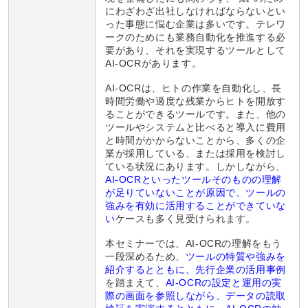
にわざわざ出社しなければならないとい
った事態に悩む企業は多いです。テレワ
ークのためにも業務自動化を推進する必
要があり、それを実現するツールとして
AI-OCRがあります。
AI-OCRは、ヒトの作業を自動化し、長
時間労働や過度な残業からヒトを開放す
ることができるツールです。また、他の
ツールやシステムと比べると導入に費用
と時間がかからないことから、多くの企
業が採用している、または採用を検討し
ている状況にあります。しかしながら、
AI-OCRといったツールそのものの理解
が足りていないことが原因で、ツールの
強みを有効に活用することができていな
い
ケースも多く見受けられます。
本セミナーでは、AI-OCRの理解をもう
一段深めるため、
ツールの特質や強みを
紹介するとともに、先行企業の活用事例
を踏まえて、
AI-OCRの設定と運用の実
際の画面を参照しながら、データの読取