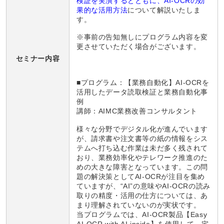
検証を実演するとともに、AI-OCRの効
果的な活用方法
について解説いたしま
す。
※事前の告知無しにプログラム内容を変
更させていただく場合がございます。
セミナー内容
■プログラム
：【業務自動化】AI-OCRを
活用したデータ読取検証と業務自動化事
例
講師：AIMC業務改善コンサルタント
様々な分野でデジタル化が進んでいます
が、請求書や注文書等の紙の情報をシス
テムへ打ち込む作業は未だ多く残されて
おり、業務効率化やテレワーク推進のた
めの大きな障害となっています。この問
題の解決策としてAI-OCRが注目を集め
ていますが、“AI”の意味やAI-OCRの読み
取りの精度・活用の仕方については、あ
まり理解されていないのが実状です。
当プログラムでは、AI-OCR製品【Easy
AI-OCR with AI inside】を使用して、宅