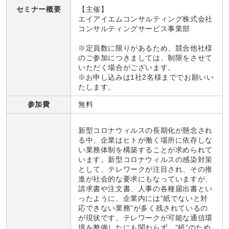
セミナー概要
【主催】
エイアイエムコンサルティング株式会社
コンサルティングサービス事業部
※定員数に限りがあるため、競合他社様
のご参加につきましては、制限をさせて
いただく場合がございます。
※お申し込みは1社2名様まででお願いい
たします。
参加費
無料
新型コロナウィルスの長期化が懸念され
る中、企業はヒトが働く場所に依存しな
い業務体制を構築することが求められて
います。新型コロナウィルスの感染対策
として、テレワークが注目され、その推
進が社会的な要求にもなっていますが、
請求書や注文書、人事の各種届出書とい
ったように、企業内には”紙でないと対
応できない業務”が多く残されているの
が現状です。テレワークが可能な通信環
境を整備したにも関わらず、”紙”のため