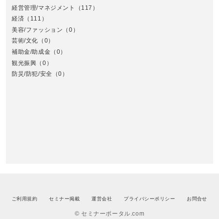
経営管理/マネジメント
（117）
経済
（111）
美容/ファッション
（0）
芸術/文化
（0）
補助金/助成金
（0）
観光振興
（0）
九
防災/防犯/安全
（0）
ご利用規約
セミナー掲載
運営会社
プライバシーポリシー
お問合せ
© セミナーポータル.com