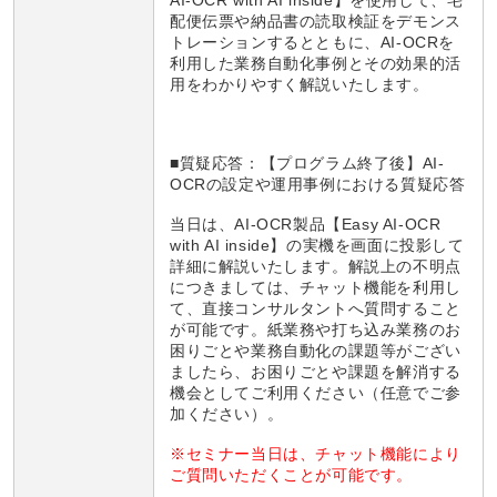
配便伝票や納品書の読取検証をデモンス
トレーションするとともに、AI-OCRを
利用した業務自動化事例とその効果的活
用をわかりやすく解説いたします。
■質疑応答：【プログラム終了後】AI-
OCRの設定や運用事例における質疑応答
当日は、AI-OCR製品【Easy AI-OCR
with AI inside】の実機を画面に投影して
詳細に解説いたします。解説上の不明点
につきましては、チャット機能を利用し
て、直接コンサルタントへ質問すること
が可能です。紙業務や打ち込み業務のお
困りごとや業務自動化の課題等がござい
ましたら、お困りごとや課題を解消する
機会としてご利用ください（任意でご参
加ください）。
※セミナー当日は、チャット機能により
ご質問いただくことが可能です。