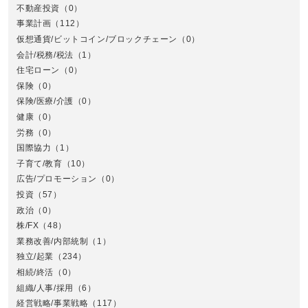
不動産投資
（0）
事業計画
（112）
仮想通貨/ビットコイン/ブロックチェーン
（0）
会計/税務/税法
（1）
住宅ローン
（0）
東
保険
（0）
保険/医療/介護
（0）
健康
（0）
労務
（0）
国際協力
（1）
子育て/教育
（10）
広告/プロモーション
（0）
投資
（57）
政治
（0）
株/FX
（48）
業務改善/内部統制
（1）
中
独立/起業
（234）
相続/終活
（0）
組織/人事/採用
（6）
経営戦略/事業戦略
（117）