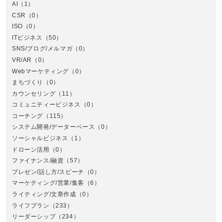
AI
（1）
全国
CSR
（0）
北
ISO
（0）
ITビジネス
（50）
SNS/ブログ/メルマガ
（0）
VR/AR
（0）
Webマーケティング
（0）
まちづくり
（0）
カウンセリング
（11）
コミュニティービジネス
（0）
北
コーチング
（115）
システム開発/データーベース
（0）
ソーシャルビジネス
（1）
ドローン活用
（0）
ファイナンス/融資
（57）
プレゼン/話し方/スピーチ
（0）
マーケティング/営業/集客
（6）
関
ライティング/文章作成
（0）
ライフプラン
（233）
リーダーシップ
（234）