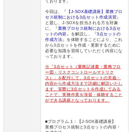
ております。
今回は、『
【
J-SOX基礎講座】業務プロ
セス統制における3点セット作成演習
』
と題し、J-SOXを担当される方を対象
に、『
業務プロセス統制における3点セ
ットの内容
』を解説し、『
3点セットの
作成方法
』を体験することにより、これ
から3点セットを作成・更新するために
必要な知識を習得していただく内容にな
っております。
※「3点セット（業務記述書・業務フロ
ー図・リスクコントロールマトリク
ス）」を配付して、3点セットの意義・
内容から作成方法まで詳細に解説いたし
ます。実際に3点セットを作成してみる
ことで、実務作業を演習・体験すること
ができる講座となっております。
■プログラム
.1
：【J-SOX基礎講座】
業務プロセス統制と3点セットの内容・