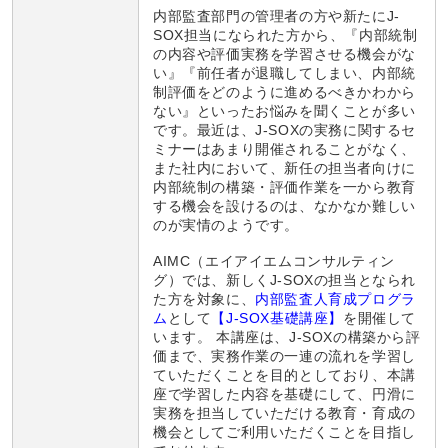
内部監査部門の管理者の方や新たにJ-
SOX担当になられた方から、『内部統制
の内容や評価実務を学習させる機会がな
い』『前任者が退職してしまい、内部統
制評価をどのように進めるべきかわから
ない』といったお悩みを聞くことが多い
です。最近は、J-SOXの実務に関するセ
ミナーはあまり開催されることがなく、
また社内において、新任の担当者向けに
内部統制の構築・評価作業を一から教育
する機会を設けるのは、なかなか難しい
のが実情のようです。
AIMC（エイアイエムコンサルティン
グ）では、新しくJ-SOXの担当となられ
た方を対象に、
内部監査人育成プログラ
ム
として
【
J-SOX基礎講座
】
を開催して
います。 本講座は、J-SOXの構築から評
価まで、実務作業の一連の流れを学習し
ていただくことを目的としており、本講
座で学習した内容を基礎にして、円滑に
実務を担当していただける教育・育成の
機会としてご利用いただくことを目指し