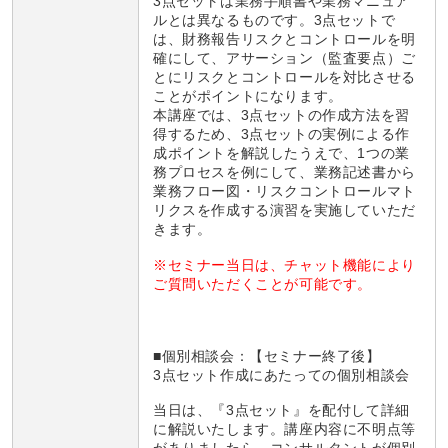
3点セットは業務手順書や業務マニュア
ルとは異なるものです。3点セットで
は、財務報告リスクとコントロールを明
確にして、アサーション（監査要点）ご
とにリスクとコントロールを対比させる
ことがポイントになります。
本講座では、3点セットの作成方法を習
得するため、3点セットの実例による作
成ポイントを解説したうえで、1つの業
務プロセスを例にして、業務記述書から
業務フロー図・リスクコントロールマト
リクスを作成する演習を実施していただ
きます。
※セミナー当日は、チャット機能により
ご質問いただくことが可能です。
■
個別相談会：
【セミナー終了後】
3点セット作成にあたっての個別相談会
当日は、『3点セット』を配付して詳細
に解説いたします。講座内容に不明点等