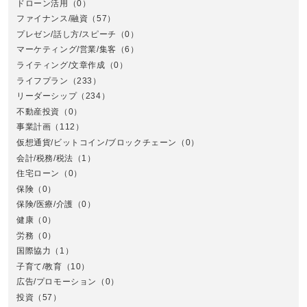
ドローン活用
（0）
ファイナンス/融資
（57）
プレゼン/話し方/スピーチ
（0）
マーケティング/営業/集客
（6）
関
ライティング/文章作成
（0）
ライフプラン
（233）
リーダーシップ
（234）
不動産投資
（0）
事業計画
（112）
仮想通貨/ビットコイン/ブロックチェーン
（0）
会計/税務/税法
（1）
住宅ローン
（0）
東
保険
（0）
保険/医療/介護
（0）
健康
（0）
労務
（0）
国際協力
（1）
子育て/教育
（10）
広告/プロモーション
（0）
投資
（57）