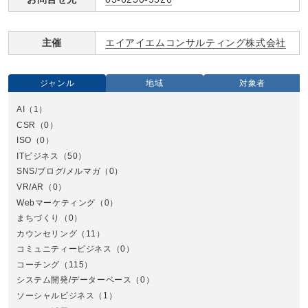
主催
エイアイエムコンサルティング株式会社
ジャンル
地域
対象者
AI
（1）
全国
CSR
（0）
北
ISO
（0）
ITビジネス
（50）
SNS/ブログ/メルマガ
（0）
VR/AR
（0）
Webマーケティング
（0）
まちづくり
（0）
カウンセリング
（11）
コミュニティービジネス
（0）
北
コーチング
（115）
システム開発/データーベース
（0）
ソーシャルビジネス
（1）