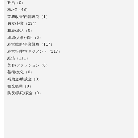
政治
（0）
株/FX
（48）
業務改善/内部統制
（1）
中
独立/起業
（234）
相続/終活
（0）
組織/人事/採用
（6）
経営戦略/事業戦略
（117）
経営管理/マネジメント
（117）
経済
（111）
美容/ファッション
（0）
芸術/文化
（0）
補助金/助成金
（0）
観光振興
（0）
九
防災/防犯/安全
（0）