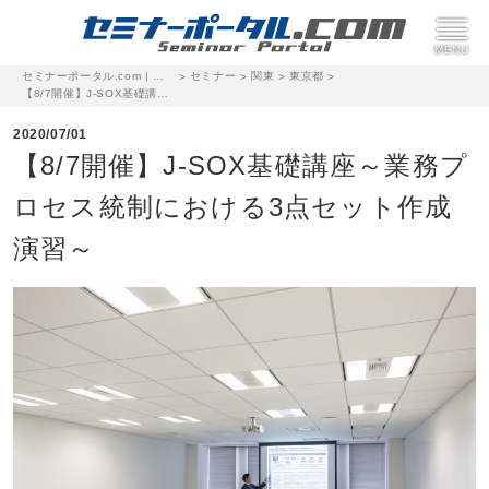
セミナーポータル.com | 完全無料のセミナー・イベント集客サイト
セミナー
関東
東京都
>
>
>
>
【8/7開催】J-SOX基礎講座～業務プロセス統制における3点セット作成演習～
2020/07/01
【8/7開催】J-SOX基礎講座～業務プ
ロセス統制における3点セット作成
演習～