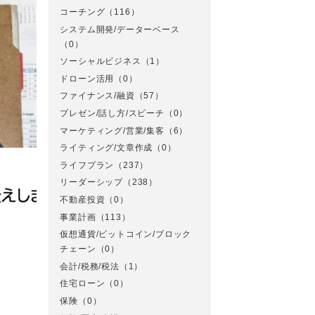
コーチング
（116）
システム開発/データーベース
（0）
ソーシャルビジネス
（1）
ドローン活用
（0）
ファイナンス/融資
（57）
プレゼン/話し方/スピーチ
（0）
マーケティング/営業/集客
（6）
ライティング/文章作成
（0）
ライフプラン
（237）
リーダーシップ
（238）
不動産投資
（0）
事業計画
（113）
仮想通貨/ビットコイン/ブロック
チェーン
（0）
会計/税務/税法
（1）
住宅ローン
（0）
保険
（0）