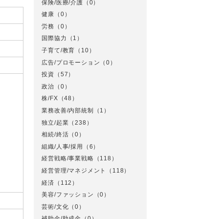
保険/医療/介護
（0）
健康
（0）
労務
（0）
国際協力
（1）
子育て/教育
（10）
広告/プロモーション
（0）
投資
（57）
政治
（0）
株/FX
（48）
業務改善/内部統制
（1）
独立/起業
（238）
相続/終活
（0）
組織/人事/採用
（6）
経営戦略/事業戦略
（118）
経営管理/マネジメント
（118）
経済
（112）
美容/ファッション
（0）
芸術/文化
（0）
補助金/助成金
（0）