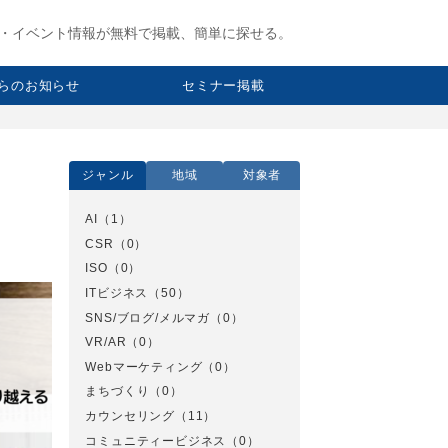
・イベント情報が無料で掲載、簡単に探せる。
らのお知らせ
セミナー掲載
ジャンル
地域
対象者
AI
（1）
CSR
（0）
ISO
（0）
ITビジネス
（50）
SNS/ブログ/メルマガ
（0）
VR/AR
（0）
Webマーケティング
（0）
まちづくり
（0）
カウンセリング
（11）
コミュニティービジネス
（0）