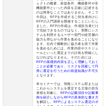
ェクトの概要、前提条件、機能要件や非
機能要件といった内容を正確に記述する
のは簡単なことではありません。そこで
今回は、RFPを作成するご担当者向けに
RFPの入門講座を開催することにいたし
ました。RFPの作成は、作成担当者だけ
で完結できるものではなく、実際にシス
テムを利用するユーザー部門や経営層の
協力も得ながら作業を進めることになり
ます。社内で横断的に協力者を得て作業
を進めるためには、作業内容やスケジュ
ールといった選定までの計画を明確にし
なければなりません。そのためには、
RFPの基礎的内容を正しく理解しておく
ことが必要であり、リスクを回避して円
滑に選定を行うための前提知識が不可欠
となります。
本セミナーでは、情報システム部または
これからシステムを選定する立場の担当
者様を対象に、
RFPの記載項目や記載事
例を紹介しながらRFPの具体的な書き方
を解説し、
RFPによるシステム選定のポ