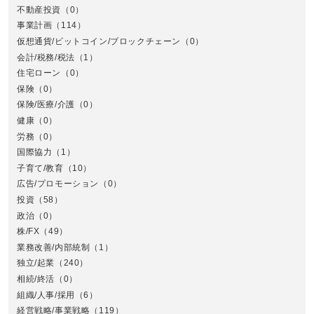
不動産投資
（0）
事業計画
（114）
仮想通貨/ビットコイン/ブロックチェーン
（0）
会計/税務/税法
（1）
住宅ローン
（0）
東
保険
（0）
保険/医療/介護
（0）
健康
（0）
労務
（0）
国際協力
（1）
子育て/教育
（10）
広告/プロモーション
（0）
投資
（58）
政治
（0）
株/FX
（49）
業務改善/内部統制
（1）
中
独立/起業
（240）
相続/終活
（0）
組織/人事/採用
（6）
経営戦略/事業戦略
（119）