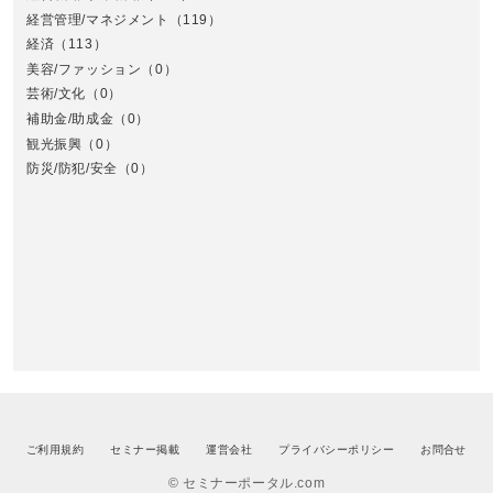
経営管理/マネジメント
（119）
経済
（113）
美容/ファッション
（0）
芸術/文化
（0）
補助金/助成金
（0）
観光振興
（0）
九
防災/防犯/安全
（0）
ご利用規約
セミナー掲載
運営会社
プライバシーポリシー
お問合せ
© セミナーポータル.com