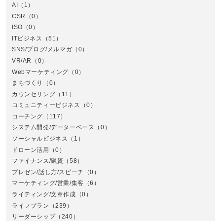
AI
（1）
全国
CSR
（0）
北
ISO
（0）
ITビジネス
（51）
SNS/ブログ/メルマガ
（0）
VR/AR
（0）
Webマーケティング
（0）
まちづくり
（0）
カウンセリング
（11）
コミュニティービジネス
（0）
北
コーチング
（117）
システム開発/データーベース
（0）
ソーシャルビジネス
（1）
ドローン活用
（0）
ファイナンス/融資
（58）
プレゼン/話し方/スピーチ
（0）
マーケティング/営業/集客
（6）
関
ライティング/文章作成
（0）
ライフプラン
（239）
リーダーシップ
（240）