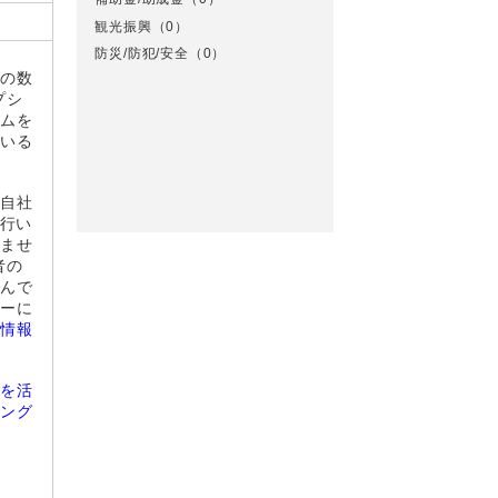
観光振興
（0）
防災/防犯/安全
（0）
ンの数
プシ
テムを
ている
や自社
を行い
りませ
者の
悩んで
ァーに
い情報
グを活
シング