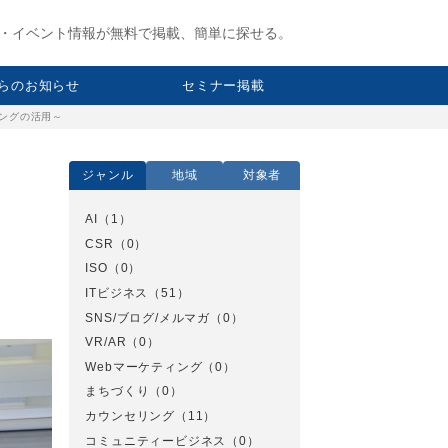
・イベント情報が無料で掲載、簡単に探せる。
らのお知らせ
セミナー掲載
シングの活用～
ジャンル
地域
対象者
AI
（1）
CSR
（0）
ISO
（0）
ITビジネス
（51）
SNS/ブログ/メルマガ
（0）
VR/AR
（0）
Webマーケティング
（0）
まちづくり
（0）
カウンセリング
（11）
コミュニティービジネス
（0）