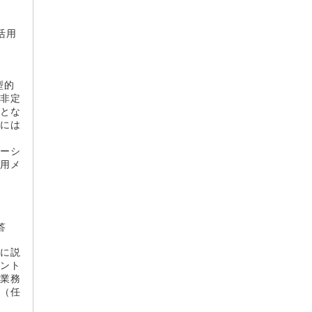
活用
型的
。非定
態とな
めには
ソーシ
活用メ
答
細に説
タント
の業務
い（任