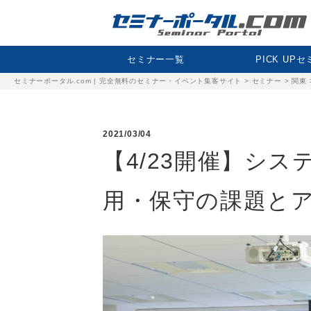
セミナー一覧
PICK UP
セミナーポータル.com | 完全無料のセミナー・イベント集客サイト
>
セミナー
>
関東
2021/03/04
【4/23開催】シス
用・保守の課題と