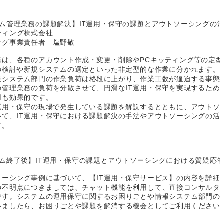
ム管理業務の課題解決】IT運用・保守の課題とアウトソーシングの
ティング株式会社
ング事業責任者 塩野敬
務は、各種のアカウント作成・変更・削除やPCキッティング等の定
画の検討や新規システムの選定といった非定型的な作業に分かれます
報システム部門の作業負荷は格段に上がり、作業工数が逼迫する事
の管理業務の負荷を分散させて、円滑なIT運用・保守を実現するた
用も効果的です。
T運用・保守の現場で発生している課題を解説するとともに、アウト
いて、IT運用・保守における課題解決の手法やアウトソーシングの
す。
ム終了後】IT運用・保守の課題とアウトソーシングにおける質疑応
ソーシング事例に基づいて、【IT運用・保守サービス】の内容を詳
の不明点につきましては、チャット機能を利用して、直接コンサル
です。システムの運用保守に関するお困りごとや情報システム部門
いましたら、お困りごとや課題を解消する機会としてご利用くださ
。