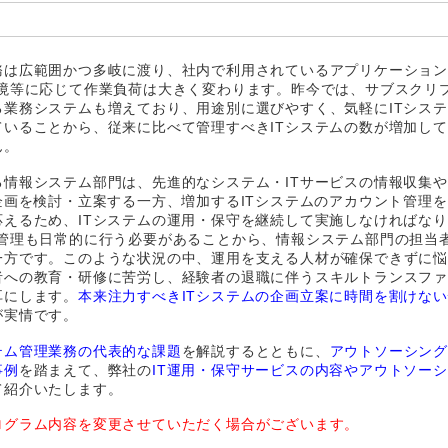
務は広範囲かつ多岐に渡り、社内で利用されているアプリケーショ
環境等に応じて作業負荷は大きく変わります。昨今では、サブスクリ
る業務システムも増えており、用途別に選びやすく、気軽にITシス
ていることから、従来に比べて管理すべきITシステムの数が増加し
ん。
る情報システム部門は、先進的なシステム・ITサービスの情報収集
企画を検討・立案する一方、増加するITシステムのアカウント管理
応えるため、ITシステムの運用・保守を継続して実施しなければな
C管理も日常的に行う必要があることから、情報システム部門の担当
一方です。このような状況の中、運用を支える人材が確保できずに
者への教育・研修に苦労し、経験者の退職に伴うスキルトランスフ
耳にします。
本来注力すべきITシステムの企画立案に時間を割けな
が実情です。
テム管理業務の代表的な課題
を解説するとともに、
アウトソーシン
事例
を踏まえて、弊社の
IT運用・保守サービスの内容やアウトソー
て紹介いたします。
ログラム内容を変更させていただく場合がございます。