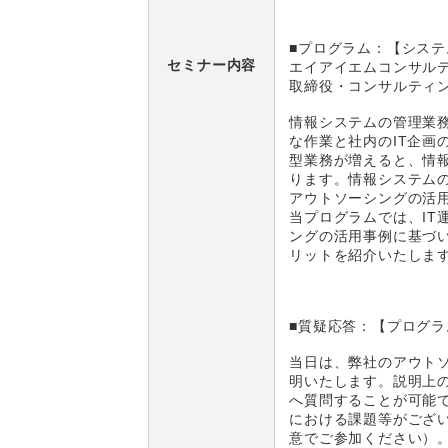
■プログラム
：【システ
セミナー内容
エイアイエムコンサル
取締役・コンサルティ
情報システムの管理業
な作業と社内のIT企
型業務が増えると、情
ります。情報システム
アウトソーシングの活
当プログラムでは、I
ングの活用事例に基づ
リットを紹介いたしま
■質疑応答：【プログラ
当日は、弊社のアウト
明いたします。説明上
へ質問することが可能
における課題等がござ
意でご参加ください）