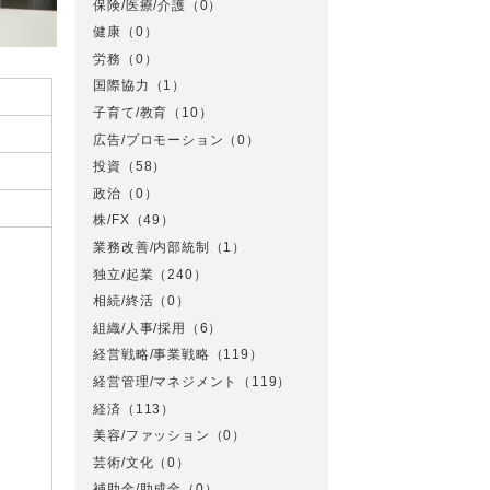
保険/医療/介護
（0）
健康
（0）
労務
（0）
国際協力
（1）
子育て/教育
（10）
広告/プロモーション
（0）
投資
（58）
政治
（0）
株/FX
（49）
業務改善/内部統制
（1）
独立/起業
（240）
相続/終活
（0）
組織/人事/採用
（6）
経営戦略/事業戦略
（119）
経営管理/マネジメント
（119）
経済
（113）
美容/ファッション
（0）
芸術/文化
（0）
補助金/助成金
（0）