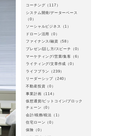
コーチング
（117）
システム開発/データーベース
（0）
ソーシャルビジネス
（1）
ドローン活用
（0）
ファイナンス/融資
（58）
プレゼン/話し方/スピーチ
（0）
マーケティング/営業/集客
（6）
ライティング/文章作成
（0）
ライフプラン
（239）
リーダーシップ
（240）
不動産投資
（0）
事業計画
（114）
仮想通貨/ビットコイン/ブロック
チェーン
（0）
会計/税務/税法
（1）
住宅ローン
（0）
保険
（0）