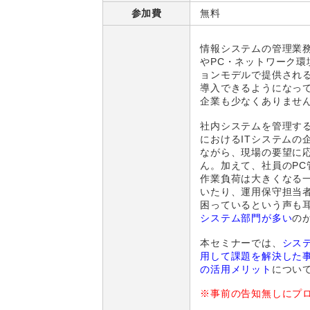
参加費
無料
情報システムの管理業
やPC・ネットワーク
ョンモデルで提供され
導入できるようになっ
企業も少なくありませ
社内システムを管理す
におけるITシステムの
ながら、現場の要望に
ん。加えて、社員のP
作業負荷は大きくなる
いたり、運用保守担当
困っているという声も
システム部門が多い
の
本セミナーでは、
シス
用して課題を解決した
の活用メリット
につい
※事前の告知無しにプ