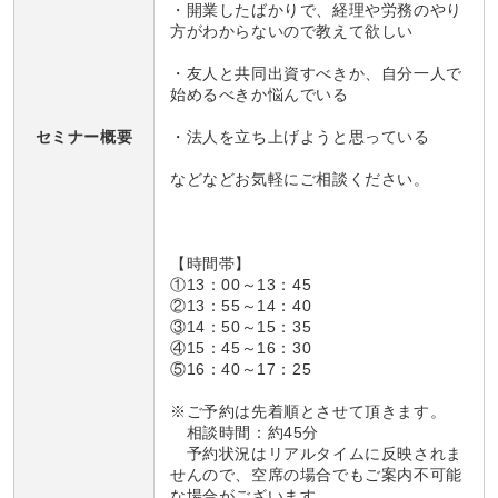
・開業したばかりで、経理や労務のやり
方がわからないので教えて欲しい
・友人と共同出資すべきか、自分一人で
始めるべきか悩んでいる
セミナー概要
・法人を立ち上げようと思っている
などなどお気軽にご相談ください。
【時間帯】
①13：00～13：45
②13：55～14：40
③14：50～15：35
④15：45～16：30
⑤16：40～17：25
※ご予約は先着順とさせて頂きます。
相談時間：約45分
予約状況はリアルタイムに反映されま
せんので、空席の場合でもご案内不可能
な場合がございます。