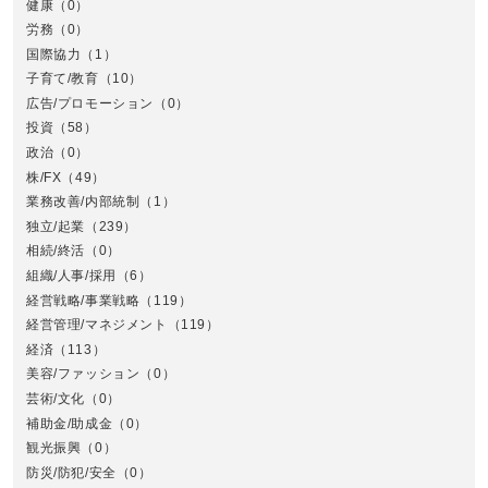
健康
（0）
労務
（0）
国際協力
（1）
子育て/教育
（10）
広告/プロモーション
（0）
投資
（58）
政治
（0）
株/FX
（49）
業務改善/内部統制
（1）
中
独立/起業
（239）
相続/終活
（0）
組織/人事/採用
（6）
経営戦略/事業戦略
（119）
経営管理/マネジメント
（119）
経済
（113）
美容/ファッション
（0）
芸術/文化
（0）
補助金/助成金
（0）
観光振興
（0）
九
防災/防犯/安全
（0）