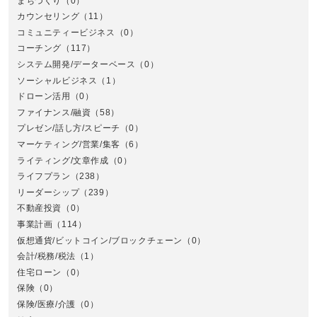
まちづくり
（0）
カウンセリング
（11）
コミュニティービジネス
（0）
北
コーチング
（117）
システム開発/データーベース
（0）
ソーシャルビジネス
（1）
ドローン活用
（0）
ファイナンス/融資
（58）
プレゼン/話し方/スピーチ
（0）
マーケティング/営業/集客
（6）
関
ライティング/文章作成
（0）
ライフプラン
（238）
リーダーシップ
（239）
不動産投資
（0）
事業計画
（114）
仮想通貨/ビットコイン/ブロックチェーン
（0）
会計/税務/税法
（1）
住宅ローン
（0）
東
保険
（0）
保険/医療/介護
（0）