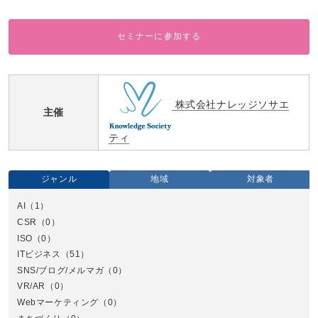
セミナーに参加する
株式会社ナレッジソサエ
主催
ティ
ジャンル
地域
対象者
AI
（1）
全国
CSR
（0）
北
ISO
（0）
ITビジネス
（51）
SNS/ブログ/メルマガ
（0）
VR/AR
（0）
Webマーケティング
（0）