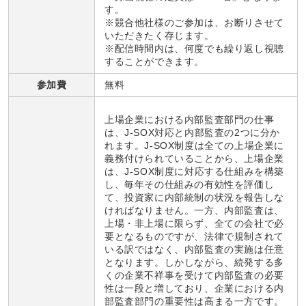
す。
※競合他社様のご参加は、お断りさせて
いただきたく存じます。
※配信時間内は、何度でも繰り返し視聴
することができます。
参加費
無料
上場企業における内部監査部門の仕事
は、J-SOX対応と内部監査の2つに分か
れます。J-SOX制度は全ての上場企業に
義務付けられていることから、上場企業
は、J-SOX制度に対応する仕組みを構築
し、毎年その仕組みの有効性を評価し
て、投資家に内部統制の状況を報告しな
ければなりません。一方、内部監査は、
上場・非上場に限らず、全ての会社で必
要となるものですが、法律で規制されて
いる訳ではなく、内部監査の実施は任意
となります。しかしながら、続発する多
くの企業不祥事を受けて内部監査の必要
性は一段と増しており、企業における内
部監査部門の重要性は高まる一方です。