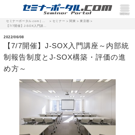
セミナーポータル.com | 完全無料のセミナー・イベント集客サイト
セミナー
関東
東京都
>
>
>
>
【7/7開催】J-SOX入門講座～内部統制報告制度とJ-SOX構築・評価の進め方～
2022/06/08
【7/7開催】J-SOX入門講座～内部統
制報告制度とJ-SOX構築・評価の進
め方～