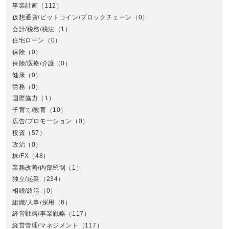
事業計画
（112）
仮想通貨/ビットコイン/ブロックチェーン
（0）
会計/税務/税法
（1）
住宅ローン
（0）
東
保険
（0）
保険/医療/介護
（0）
健康
（0）
労務
（0）
国際協力
（1）
子育て/教育
（10）
広告/プロモーション
（0）
投資
（57）
政治
（0）
株/FX
（48）
業務改善/内部統制
（1）
中
独立/起業
（234）
相続/終活
（0）
組織/人事/採用
（6）
経営戦略/事業戦略
（117）
経営管理/マネジメント
（117）