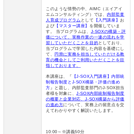
このような情勢の中、AIMC（エイアイ
エムコンサルティング）では、
内部監査
人育成プログラム
として
【入門講座】
お
よび
【マスター講座】
を開催していま
す。
当プログラムは、
J-SOXの構築・評
価について、実務作業
の一連
の流れを学
習していただくこ
とを目的
としており、
当プログラムで学習した内容を基礎にし
て、
円滑に実務を担当していただける教
育の機会としてご利用いただくことを目
指しております。
本講座は、『
【J-SOX入門講座】内部統
制報告制度とJ-SOX構築・評価の進め
方
』と題し、内部監査部門のJ-SOX担当
者様を対象に、
J-SOX内部統制報告制度
の概要と企業対応、J-SOX構築から評価
の進め方
について、実務上の留意点を交
えてわかりやすく解説いたします。
10:00～※講義50分