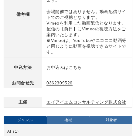
ます。
会場開催ではありません。動画配信サイ
備考欄
トでのご視聴となります。
Vimeoを利用した動画配信となります。
配信の【前日】にVimeoの視聴方法をご
案内いたします。
※Vimeoは、YouTubeやニコニコ動画等
と同じように動画を視聴できるサイトで
す。
お申込みはこちら
申込方法
お問合せ先
0362309526
主催
エイアイエムコンサルティング株式会社
ジャンル
地域
対象者
AI
（1）
全国