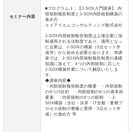
■プログラム.1：【J-SOX入門講座】 内
部統制報告制度とJ-SOX内部統制構築の
セミナー内容
進め方
エイアイエムコンサルティング株式会社
J-SOX内部統制報告制度は上場企業に強
制適用される法制度であり、適用となっ
た企業は、J-SOXの構築（3点セット作
成等）から始める必要があります。本講
座では、J-SOX内部統制報告制度の基礎
知識に加えて、4つの内部統制に応じた
J-SOX構築作業について解説いたしま
す。
◆講座内容◆
・内部統制報告制度の概要 ・内部統制
の4つの目的 ・内部統制の6つの基本的
要素 ・内部統制の4つの統制 ・J-
SOX構築（全社・決算・IT全般・業務プ
ロセス統制の整備と運用・3点セット作
成）の進め方 等