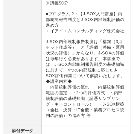
※講義50分
■プログラム.2
：【J-SOX入門講座】内
部統制報告制度とJ-SOX内部統制評価の
進め方
エイアイエムコンサルティング株式会社
J-SOX内部統制報告制度は「構築（3点
セット作成等）」と「評価（整備・運用
状況の評価）」からなり、J-SOXの評価
は毎年行う必要があります。本講座で
は、J-SOX内部統制報告制度の基礎知識
に加えて、4つの内部統制に応じたJ-
SOX評価作業について解説いたします。
◆講座内容◆
・内部統制評価の流れ ・内部統制評価
範囲の選定 ・2つの評価方式 ・内部
統制評価の基礎知識（証憑サンプリン
グ・キーコントロール） ・J-SOX構築
（全社・決算・IT全般・業務プロセス統
制の評価）の進め方 等
添付データ