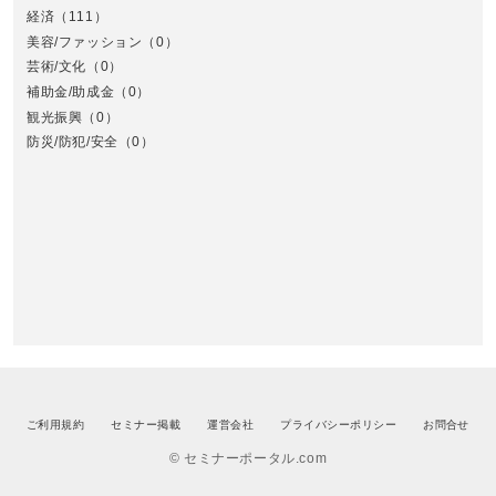
経済
（111）
美容/ファッション
（0）
芸術/文化
（0）
補助金/助成金
（0）
観光振興
（0）
九
防災/防犯/安全
（0）
ご利用規約
セミナー掲載
運営会社
プライバシーポリシー
お問合せ
© セミナーポータル.com