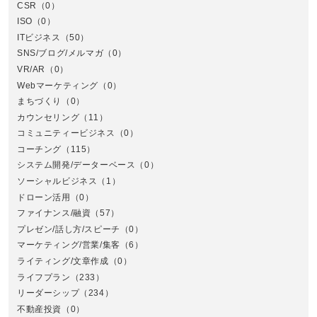
CSR
（0）
北
ISO
（0）
ITビジネス
（50）
SNS/ブログ/メルマガ
（0）
VR/AR
（0）
Webマーケティング
（0）
まちづくり
（0）
カウンセリング
（11）
コミュニティービジネス
（0）
北
コーチング
（115）
システム開発/データーベース
（0）
ソーシャルビジネス
（1）
ドローン活用
（0）
ファイナンス/融資
（57）
プレゼン/話し方/スピーチ
（0）
マーケティング/営業/集客
（6）
関
ライティング/文章作成
（0）
ライフプラン
（233）
リーダーシップ
（234）
不動産投資
（0）