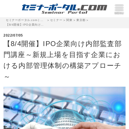
セミナーポータル.com | 完全無料のセミナー・イベント集客サイト
セミナー
関東
東京都
>
>
>
>
【8/4開催】IPO企業向け内部監査部門講座～新規上場を目指す企業における内部管理体制の構築アプローチ～
2022/07/05
【8/4開催】IPO企業向け内部監査部
門講座～新規上場を目指す企業にお
ける内部管理体制の構築アプローチ
～