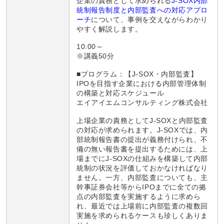
企業の責務として求められる
J-SOX内部
統制報告制度と内部監査への対応アプロ
ーチ
について、事例を交えながらわかり
やすく解説します。
10:00～
※講義50分
■プログラム：【J-SOX・内部監査】
IPOを目指す企業における内部管理体制
の構築と対応スケジュール
エイアイエムコンサルティング株式会社
上場企業の責務としてJ-SOXと内部監査
の対応が求められます。J-SOXでは、内
部統制報告書の提出が義務付けられ、不
備の無い報告書を提出するためには、上
場までにJ-SOXの仕組みを構築して内部
統制の状況を評価しておかなければなり
ません。一方、内部監査についても、主
幹事証券会社等からIPOまでに全ての拠
点の内部監査を実施するように求めら
れ、最近では上場前に内部監査の複数回
実施を求められるケースも珍しくありま