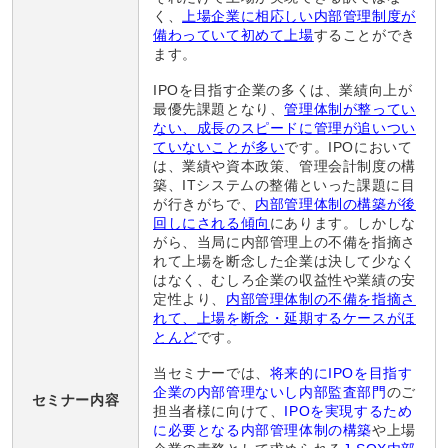
く、
上場企業に相応しい内部管理制度が
備わっていて初めて上場
することができ
ます。
IPOを目指す企業の多くは、業績向上が
最優先課題となり、
管理体制が整ってい
ない、成長のスピードに管理が追いつい
ていないことが多い
です。IPOにおいて
は、業績や資本政策、管理会計制度の構
築、ITシステムの整備といった課題に目
が行きがちで、
内部管理体制の構築が後
回しにされる傾向
にあります。しかしな
がら、当局に内部管理上の不備を指摘さ
れて上場を断念した企業は決して少なく
はなく、むしろ企業の収益性や業績の安
定性より、
内部管理体制の不備を指摘さ
れて、上場を断念・延期するケースがほ
とんど
です。
当セミナーでは、
将来的にIPOを目指す
企業の内部管理ないし内部監査部門
のご
セミナー内容
担当者様に向けて、
IPOを実現するため
に必要となる内部管理体制の構築
や上場