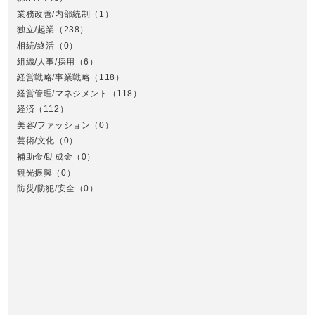
業務改善/内部統制
（1）
中
独立/起業
（238）
相続/終活
（0）
組織/人事/採用
（6）
経営戦略/事業戦略
（118）
経営管理/マネジメント
（118）
経済
（112）
美容/ファッション
（0）
芸術/文化
（0）
補助金/助成金
（0）
観光振興
（0）
九
防災/防犯/安全
（0）