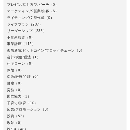
プレゼン/話し方/スピーチ
（0）
マーケティング/営業/集客
（6）
関
ライティング/文章作成
（0）
ライフプラン
（237）
リーダーシップ
（238）
不動産投資
（0）
事業計画
（113）
仮想通貨/ビットコイン/ブロックチェーン
（0）
会計/税務/税法
（1）
住宅ローン
（0）
東
保険
（0）
保険/医療/介護
（0）
健康
（0）
労務
（0）
国際協力
（1）
子育て/教育
（10）
広告/プロモーション
（0）
投資
（57）
政治
（0）
株/FX
（48）