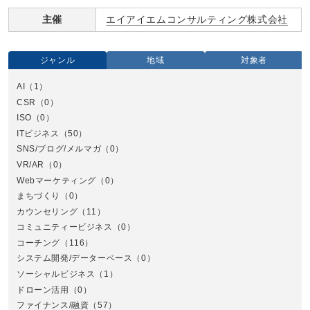
主催
エイアイエムコンサルティング株式会社
ジャンル
地域
対象者
AI
（1）
全国
CSR
（0）
北
ISO
（0）
ITビジネス
（50）
SNS/ブログ/メルマガ
（0）
VR/AR
（0）
Webマーケティング
（0）
まちづくり
（0）
カウンセリング
（11）
コミュニティービジネス
（0）
北
コーチング
（116）
システム開発/データーベース
（0）
ソーシャルビジネス
（1）
ドローン活用
（0）
ファイナンス/融資
（57）