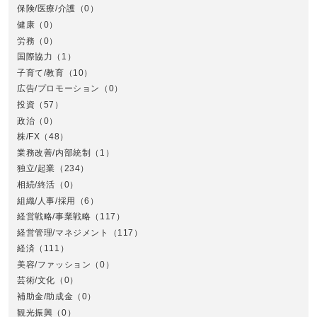
保険/医療/介護
（0）
健康
（0）
労務
（0）
国際協力
（1）
子育て/教育
（10）
広告/プロモーション
（0）
投資
（57）
政治
（0）
株/FX
（48）
業務改善/内部統制
（1）
中
独立/起業
（234）
相続/終活
（0）
組織/人事/採用
（6）
経営戦略/事業戦略
（117）
経営管理/マネジメント
（117）
経済
（111）
美容/ファッション
（0）
芸術/文化
（0）
補助金/助成金
（0）
観光振興
（0）
九