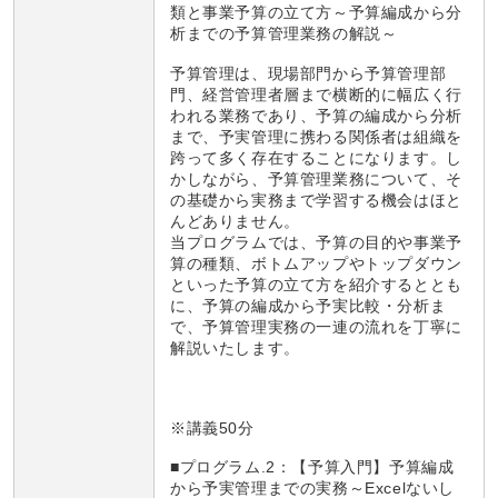
類と事業予算の立て方～予算編成から分
析までの予算管理業務の解説～
予算管理は、現場部門から予算管理部
門、経営管理者層まで横断的に幅広く行
われる業務であり、予算の編成から分析
まで、予実管理に携わる関係者は組織を
跨って多く存在することになります。し
かしながら、予算管理業務について、そ
の基礎から実務まで学習する機会はほと
んどありません。
当プログラムでは、予算の目的や事業予
算の種類、ボトムアップやトップダウン
といった予算の立て方を紹介するととも
に、予算の編成から予実比較・分析ま
で、予算管理実務の一連の流れを丁寧に
解説いたします。
※講義50分
■プログラム.2：【予算入門】予算編成
から予実管理までの実務～Excelないし