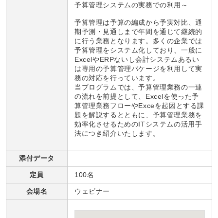
予算管理システムの実務での利用～
予算管理は予算の編成から予実対比、通
期予測・見通しまで年間を通じて継続的
に行う業務となります。多くの企業では
予算管理をシステム化しており、一般に
ExcelやERPないし会計システムあるい
は専用の予算管理パケージを利用して実
務の対応を行っています。
当プログラムでは、予算管理業務の一連
の流れを前提として、Excelを使った予
算管理業務フローやExceを起因とする課
題を解説するとともに、予算管理業務を
効率化させるためのITシステムの活用手
法につき紹介いたします。
添付データ
定員
100名
会場名
ウェビナー