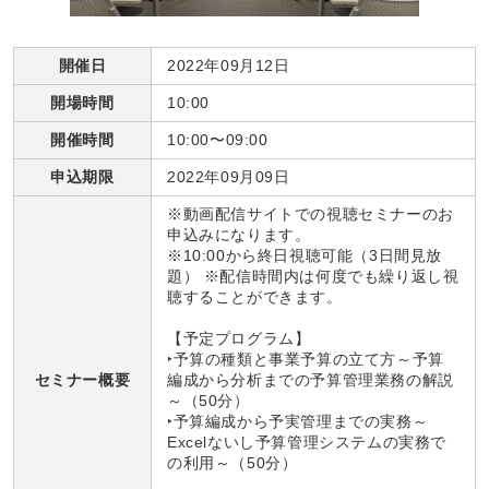
開催日
2022年09月12日
開場時間
10:00
開催時間
10:00〜09:00
申込期限
2022年09月09日
※動画配信サイトでの視聴セミナーのお
申込みになります。
※10:00から終日視聴可能（3日間見放
題） ※配信時間内は何度でも繰り返し視
聴することができます。
【予定プログラム】
‣予算の種類と事業予算の立て方～予算
セミナー概要
編成から分析までの予算管理業務の解説
～（50分）
‣予算編成から予実管理までの実務～
Excelないし予算管理システムの実務で
の利用～（50分）