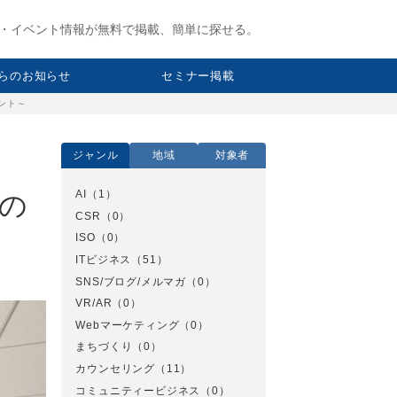
・イベント情報が無料で掲載、簡単に探せる。
らのお知らせ
セミナー掲載
ント～
ジャンル
地域
対象者
AI
（1）
書の
CSR
（0）
ISO
（0）
ITビジネス
（51）
SNS/ブログ/メルマガ
（0）
VR/AR
（0）
Webマーケティング
（0）
まちづくり
（0）
カウンセリング
（11）
コミュニティービジネス
（0）