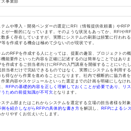
ビス事業部
テムや導入・開発ベンダーの選定にRFI（情報提供依頼書）やRFP
とが一般的になっています。そのような状況もあってか、RFIやRF
は数多く存在していますが、実際にシステムの刷新は頻繁に行われ
P等を作成する機会は極めて少ないのが現状です。
テムのRFPを作成する人にとっては、提案の趣旨、プロジェクトの
非機能要件といった内容を正確に記述するのは簡単なことではあり
Pを作成するご担当者向けにRFPの入門講座を開催することにいた
作成担当者だけで完結できるものではなく、実際にシステムを利用す
力も得ながら作業を進めることになります。社内で横断的に協力者
、作業内容やスケジュールといった選定までの計画を明確にしなけ
は、
RFPの基礎的内容を正しく理解しておくことが必要であり、リ
行うための前提知識が不可欠
となります。
システム部またはこれからシステムを選定する立場の担当者様を対
事例を紹介しながらRFPの具体的な書き方
を解説し、
RFPによるシ
わかりやすくお伝えいたします。