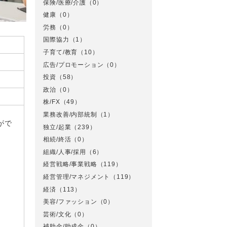
保険/医療/介護
（0）
健康
（0）
労務
（0）
国際協力
（1）
子育て/教育
（10）
広告/プロモーション
（0）
投資
（58）
政治
（0）
株/FX
（49）
業務改善/内部統制
（1）
がで
独立/起業
（239）
相続/終活
（0）
組織/人事/採用
（6）
経営戦略/事業戦略
（119）
経営管理/マネジメント
（119）
経済
（113）
美容/ファッション
（0）
芸術/文化
（0）
補助金/助成金
（0）