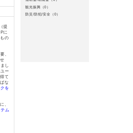
観光振興
（0）
防災/防犯/安全
（0）
（提
Pに
るもの
概要、
ませ
しまし
るユー
を得て
ればな
スクを
象に、
ステム