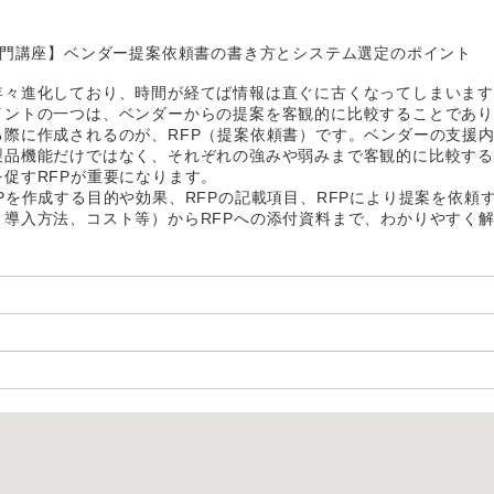
入門講座】ベンダー提案依頼書の書き方とシステム選定のポイント
年々進化しており、時間が経てば情報は直ぐに古くなってしまいま
イントの一つは、ベンダーからの提案を客観的に比較することであ
る際に作成されるのが、RFP（提案依頼書）です。ベンダーの支援
製品機能だけではなく、それぞれの強みや弱みまで客観的に比較す
促すRFPが重要になります。
Pを作成する目的や効果、RFPの記載項目、RFPにより提案を依頼
、導入方法、コスト等）からRFPへの添付資料まで、わかりやすく