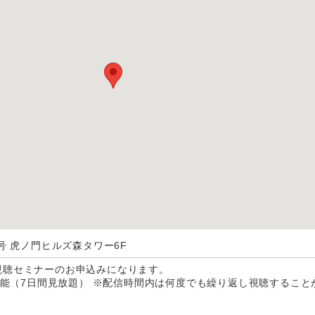
号 虎ノ門ヒルズ森タワー6F
視聴セミナーのお申込みになります。
聴可能（7日間見放題） ※配信時間内は何度でも繰り返し視聴すること