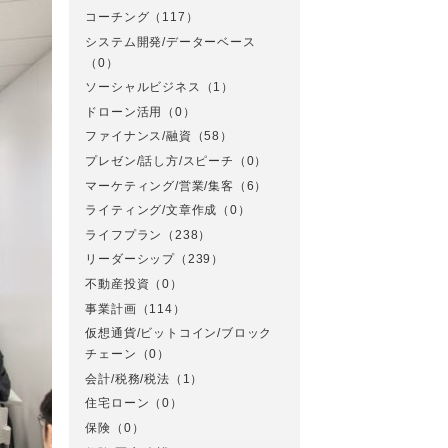
コーチング
（117）
システム開発/データーベース
（0）
ソーシャルビジネス
（1）
ドローン活用
（0）
ファイナンス/融資
（58）
プレゼン/話し方/スピーチ
（0）
マーケティング/営業/集客
（6）
ライティング/文章作成
（0）
ライフプラン
（238）
リーダーシップ
（239）
不動産投資
（0）
事業計画
（114）
仮想通貨/ビットコイン/ブロック
チェーン
（0）
会計/税務/税法
（1）
住宅ローン
（0）
保険
（0）