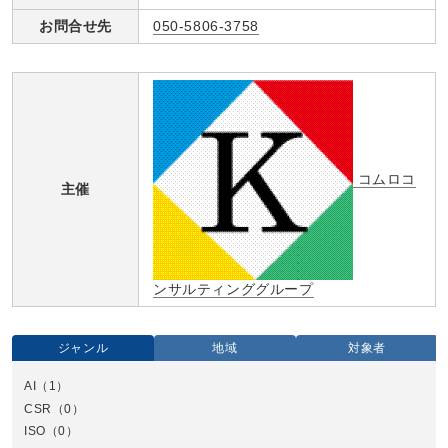
お問合せ先
050-5806-3758
コムロコ
主催
ンサルティンググループ
ジャンル
地域
対象者
AI
（1）
全国
CSR
（0）
北
ISO
（0）