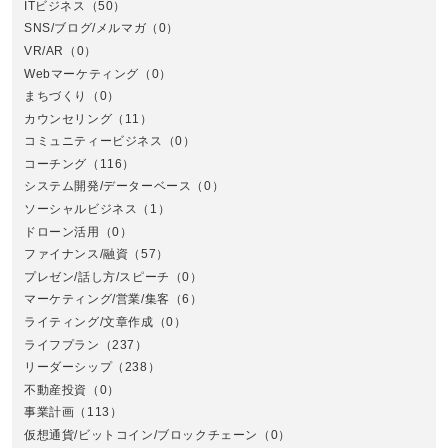
ITビジネス
（50）
SNS/ブログ/メルマガ
（0）
VR/AR
（0）
Webマーケティング
（0）
まちづくり
（0）
カウンセリング
（11）
コミュニティービジネス
（0）
北
コーチング
（116）
システム開発/データーベース
（0）
ソーシャルビジネス
（1）
ドローン活用
（0）
ファイナンス/融資
（57）
プレゼン/話し方/スピーチ
（0）
マーケティング/営業/集客
（6）
関
ライティング/文章作成
（0）
ライフプラン
（237）
リーダーシップ
（238）
不動産投資
（0）
事業計画
（113）
仮想通貨/ビットコイン/ブロックチェーン
（0）