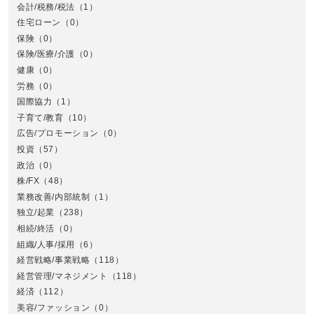
会計/税務/税法
（1）
住宅ローン
（0）
東
保険
（0）
保険/医療/介護
（0）
健康
（0）
労務
（0）
国際協力
（1）
子育て/教育
（10）
広告/プロモーション
（0）
投資
（57）
政治
（0）
株/FX
（48）
業務改善/内部統制
（1）
中
独立/起業
（238）
相続/終活
（0）
組織/人事/採用
（6）
経営戦略/事業戦略
（118）
経営管理/マネジメント
（118）
経済
（112）
美容/ファッション
（0）