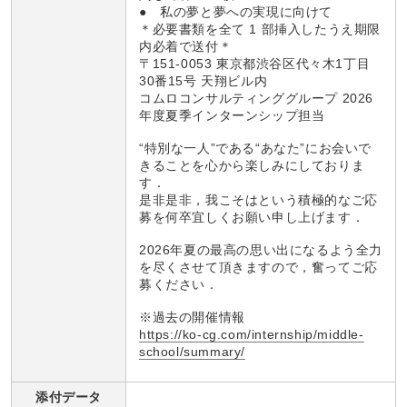
● 私の夢と夢への実現に向けて
＊必要書類を全て 1 部挿入したうえ期限
内必着で送付＊
〒151-0053 東京都渋谷区代々木1丁目
30番15号 天翔ビル内
コムロコンサルティンググループ 2026
年度夏季インターンシップ担当
“特別な一人”である“あなた”にお会いで
きることを心から楽しみにしておりま
す．
是非是非，我こそはという積極的なご応
募を何卒宜しくお願い申し上げます．
2026年夏の最高の思い出になるよう全力
を尽くさせて頂きますので，奮ってご応
募ください．
※過去の開催情報
https://ko-cg.com/internship/middle-
school/summary/
添付データ