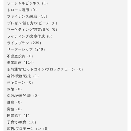
ソーシャルビジネス
（1）
ドローン活用
（0）
ファイナンス/融資
（58）
プレゼン/話し方/スピーチ
（0）
マーケティング/営業/集客
（6）
関
ライティング/文章作成
（0）
ライフプラン
（239）
リーダーシップ
（240）
不動産投資
（0）
事業計画
（114）
仮想通貨/ビットコイン/ブロックチェーン
（0）
会計/税務/税法
（1）
住宅ローン
（0）
東
保険
（0）
保険/医療/介護
（0）
健康
（0）
労務
（0）
国際協力
（1）
子育て/教育
（10）
広告/プロモーション
（0）