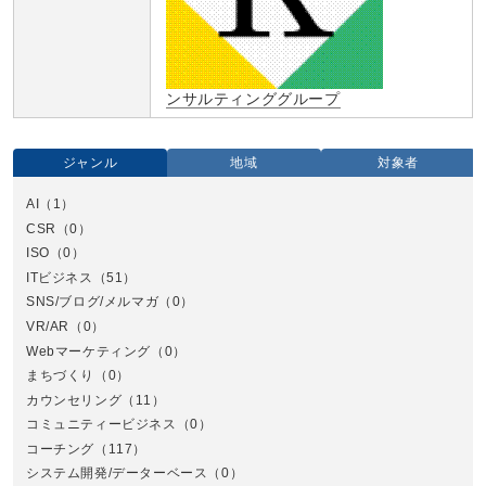
ンサルティンググループ
ジャンル
地域
対象者
AI
（1）
全国
CSR
（0）
北
ISO
（0）
ITビジネス
（51）
SNS/ブログ/メルマガ
（0）
VR/AR
（0）
Webマーケティング
（0）
まちづくり
（0）
カウンセリング
（11）
コミュニティービジネス
（0）
北
コーチング
（117）
システム開発/データーベース
（0）