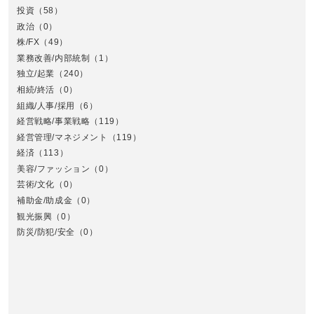
投資
（58）
政治
（0）
株/FX
（49）
業務改善/内部統制
（1）
中
独立/起業
（240）
相続/終活
（0）
組織/人事/採用
（6）
経営戦略/事業戦略
（119）
経営管理/マネジメント
（119）
経済
（113）
美容/ファッション
（0）
芸術/文化
（0）
補助金/助成金
（0）
観光振興
（0）
九
防災/防犯/安全
（0）