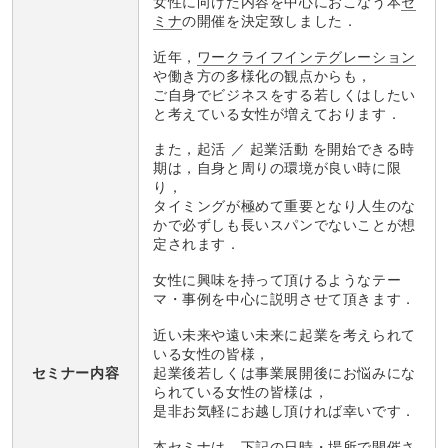
女性に向けた内容を中心におこなう本
セ
ミナ
の開催を決定致しました．
近年，
ワークライフインテグレーション
や働き方の多様化の観点からも，
ご自身でビジネスをする若しくはしたい
と考えている女性が増えております．
また，起活 ／ 起業活動 を開始できる時
期は，自身と周りの環境が良い時に限
り，
タイミングが極めて重要となり人生のな
かで必ずしも長いスパンでないことが想
定されます．
女性に興味を持って頂けるようなテー
マ・事例を中心に説明させて頂きます．
近い未来や遠い未来に起業を考えられて
いる女性の皆様，
起業後若しくは事業展開後にお悩みにな
セミナー内容
られている女性の皆様は，
是非お気軽にお越し頂ければ幸いです．
本セミナは，下記の日時・場所で開催さ