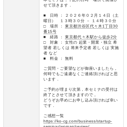
せて頂きます．
■ 日時 ： ２０２６年０２月１４日（土
曜日） １３時３０分 － １４時３０分
□ 場所 ：
東京都渋谷区代々木1丁目30
番15号
■ 経路 ：
東京都代々木駅から徒歩2分
□ 対象 ： 女性の 起業・開業・独立 希
望者 若しくは 将来予定者 若しくは 実施
者 など
■ 料金 ： 無料
ご質問・ご要望などが御座いましたら，
何時でもご遠慮なくご連絡頂ければと思
います．
ご予約が埋まり次第，本セミナの受付は
終了とさせて頂きますので，
どうぞお早めにお申し込み頂ければ幸い
です．
ご感想一覧
https://ko-cg.com/business/startup-
seminar/woman/review/