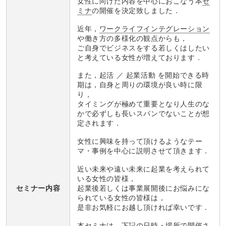
女性に向けた内容を中心におこなう本
セ
ミナ
の開催を決定致しました．
近年，
ワークライフインテグレーション
や働き方の多様化の観点からも，
ご自身でビジネスをする若しくはしたい
と考えている女性が増えております．
また，起活 ／ 起業活動 を開始できる時
期は，自身と周りの環境が良い時に限
り，
タイミングが極めて重要となり人生のな
かで必ずしも長いスパンでないことが想
定されます．
女性に興味を持って頂けるようなテー
マ・事例を中心に説明させて頂きます．
近い未来や遠い未来に起業を考えられて
いる女性の皆様，
起業後若しくは事業展開後にお悩みにな
セミナー内容
られている女性の皆様は，
是非お気軽にお越し頂ければ幸いです．
本セミナは，下記の日時・場所で開催さ