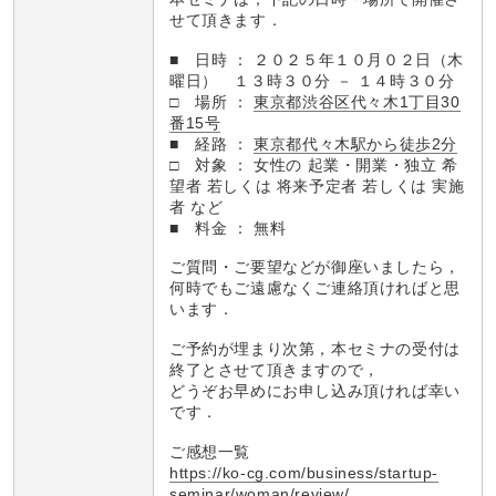
せて頂きます．
■ 日時 ： ２０２５年１０月０２日（木
曜日） １３時３０分 － １４時３０分
□ 場所 ：
東京都渋谷区代々木1丁目30
番15号
■ 経路 ：
東京都代々木駅から徒歩2分
□ 対象 ： 女性の 起業・開業・独立 希
望者 若しくは 将来予定者 若しくは 実施
者 など
■ 料金 ： 無料
ご質問・ご要望などが御座いましたら，
何時でもご遠慮なくご連絡頂ければと思
います．
ご予約が埋まり次第，本セミナの受付は
終了とさせて頂きますので，
どうぞお早めにお申し込み頂ければ幸い
です．
ご感想一覧
https://ko-cg.com/business/startup-
seminar/woman/review/