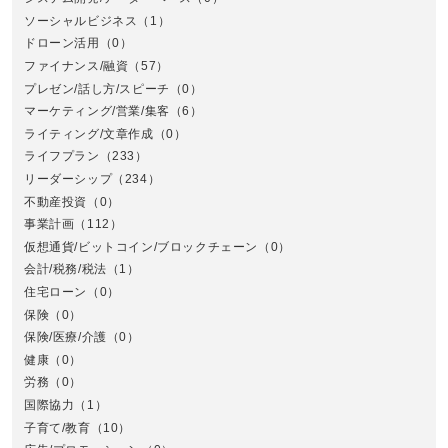
ソーシャルビジネス
（1）
ドローン活用
（0）
ファイナンス/融資
（57）
プレゼン/話し方/スピーチ
（0）
マーケティング/営業/集客
（6）
関
ライティング/文章作成
（0）
ライフプラン
（233）
リーダーシップ
（234）
不動産投資
（0）
事業計画
（112）
仮想通貨/ビットコイン/ブロックチェーン
（0）
会計/税務/税法
（1）
住宅ローン
（0）
東
保険
（0）
保険/医療/介護
（0）
健康
（0）
労務
（0）
国際協力
（1）
子育て/教育
（10）