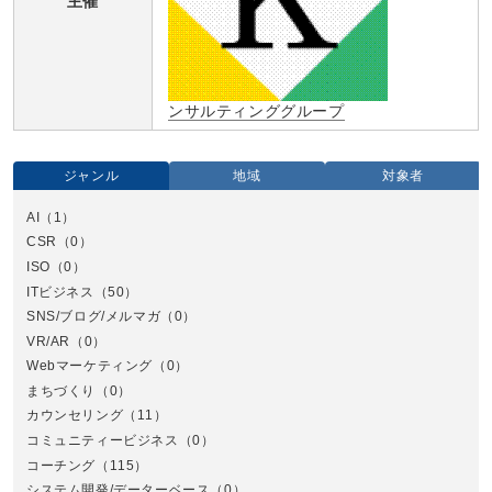
主催
ンサルティンググループ
ジャンル
地域
対象者
AI
（1）
全国
CSR
（0）
北
ISO
（0）
ITビジネス
（50）
SNS/ブログ/メルマガ
（0）
VR/AR
（0）
Webマーケティング
（0）
まちづくり
（0）
カウンセリング
（11）
コミュニティービジネス
（0）
北
コーチング
（115）
システム開発/データーベース
（0）