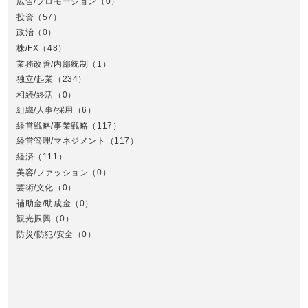
広告/プロモーション
（0）
投資
（57）
政治
（0）
株/FX
（48）
業務改善/内部統制
（1）
中
独立/起業
（234）
相続/終活
（0）
組織/人事/採用
（6）
経営戦略/事業戦略
（117）
経営管理/マネジメント
（117）
経済
（111）
美容/ファッション
（0）
芸術/文化
（0）
補助金/助成金
（0）
観光振興
（0）
九
防災/防犯/安全
（0）