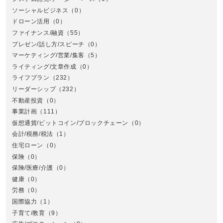
ソーシャルビジネス
（0）
ドローン活用
（0）
ファイナンス/融資
（55）
プレゼン/話し方/スピーチ
（0）
マーケティング/営業/集客
（5）
関
ライティング/文章作成
（0）
ライフプラン
（232）
リーダーシップ
（232）
不動産投資
（0）
事業計画
（111）
仮想通貨/ビットコイン/ブロックチェーン
（0）
会計/税務/税法
（1）
住宅ローン
（0）
東
保険
（0）
保険/医療/介護
（0）
健康
（0）
労務
（0）
国際協力
（1）
子育て/教育
（9）