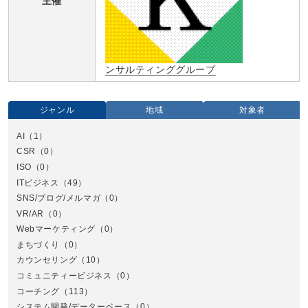
主催
ンサルティンググループ
ジャンル
地域
対象者
AI
（1）
全国
CSR
（0）
北
ISO
（0）
ITビジネス
（49）
SNS/ブログ/メルマガ
（0）
VR/AR
（0）
Webマーケティング
（0）
まちづくり
（0）
カウンセリング
（10）
コミュニティービジネス
（0）
北
コーチング
（113）
システム開発/データーベース
（0）