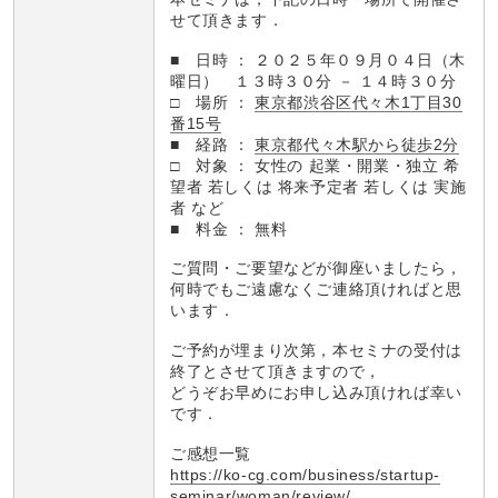
せて頂きます．
■ 日時 ： ２０２５年０９月０４日（木
曜日） １３時３０分 － １４時３０分
□ 場所 ：
東京都渋谷区代々木1丁目30
番15号
■ 経路 ：
東京都代々木駅から徒歩2分
□ 対象 ： 女性の 起業・開業・独立 希
望者 若しくは 将来予定者 若しくは 実施
者 など
■ 料金 ： 無料
ご質問・ご要望などが御座いましたら，
何時でもご遠慮なくご連絡頂ければと思
います．
ご予約が埋まり次第，本セミナの受付は
終了とさせて頂きますので，
どうぞお早めにお申し込み頂ければ幸い
です．
ご感想一覧
https://ko-cg.com/business/startup-
seminar/woman/review/