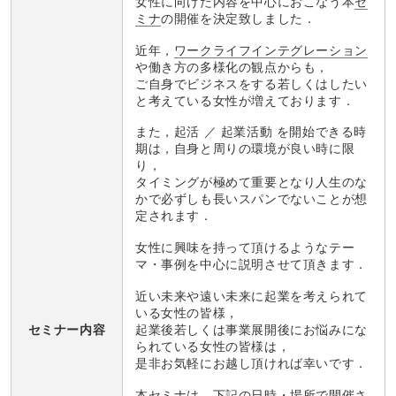
女性に向けた内容を中心におこなう本
セ
ミナ
の開催を決定致しました．
近年，
ワークライフインテグレーション
や働き方の多様化の観点からも，
ご自身でビジネスをする若しくはしたい
と考えている女性が増えております．
また，起活 ／ 起業活動 を開始できる時
期は，自身と周りの環境が良い時に限
り，
タイミングが極めて重要となり人生のな
かで必ずしも長いスパンでないことが想
定されます．
女性に興味を持って頂けるようなテー
マ・事例を中心に説明させて頂きます．
近い未来や遠い未来に起業を考えられて
いる女性の皆様，
起業後若しくは事業展開後にお悩みにな
セミナー内容
られている女性の皆様は，
是非お気軽にお越し頂ければ幸いです．
本セミナは，下記の日時・場所で開催さ