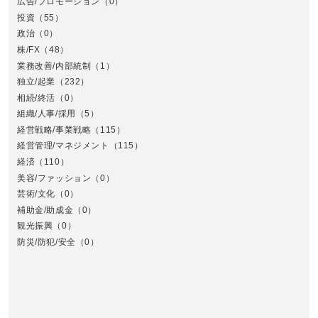
広告/プロモーション
（0）
投資
（55）
政治
（0）
株/FX
（48）
業務改善/内部統制
（1）
中
独立/起業
（232）
相続/終活
（0）
組織/人事/採用
（5）
経営戦略/事業戦略
（115）
経営管理/マネジメント
（115）
経済
（110）
美容/ファッション
（0）
芸術/文化
（0）
補助金/助成金
（0）
観光振興
（0）
九
防災/防犯/安全
（0）