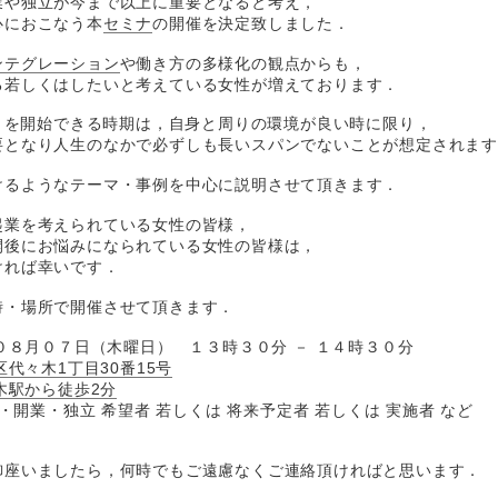
業や独立が今まで以上に重要となると考え，
心におこなう本
セミナ
の開催を決定致しました．
ンテグレーション
や働き方の多様化の観点からも，
る若しくはしたいと考えている女性が増えております．
動 を開始できる時期は，自身と周りの環境が良い時に限り，
要となり人生のなかで必ずしも長いスパンでないことが想定されま
けるようなテーマ・事例を中心に説明させて頂きます．
起業を考えられている女性の皆様，
開後にお悩みになられている女性の皆様は，
ければ幸いです．
時・場所で開催させて頂きます．
年０８月０７日（木曜日） １３時３０分 － １４時３０分
代々木1丁目30番15号
木駅から徒歩2分
業・開業・独立 希望者 若しくは 将来予定者 若しくは 実施者 など
御座いましたら，何時でもご遠慮なくご連絡頂ければと思います．