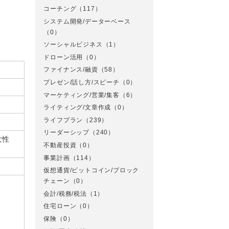
コーチング
（117）
システム開発/データーベース
（0）
ソーシャルビジネス
（1）
ドローン活用
（0）
ファイナンス/融資
（58）
プレゼン/話し方/スピーチ
（0）
マーケティング/営業/集客
（6）
ライティング/文章作成
（0）
ライフプラン
（239）
リーダーシップ
（240）
女性
不動産投資
（0）
事業計画
（114）
仮想通貨/ビットコイン/ブロック
チェーン
（0）
会計/税務/税法
（1）
住宅ローン
（0）
保険
（0）