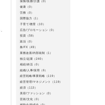
保険/医療/介護
（0）
健康
（0）
労務
（0）
国際協力
（1）
子育て/教育
（10）
広告/プロモーション
（0）
す．
投資
（58）
政治
（0）
株/FX
（49）
業務改善/内部統制
（1）
独立/起業
（240）
相続/終活
（0）
組織/人事/採用
（6）
経営戦略/事業戦略
（119）
経営管理/マネジメント
（119）
経済
（113）
美容/ファッション
（0）
芸術/文化
（0）
補助金/助成金
（0）