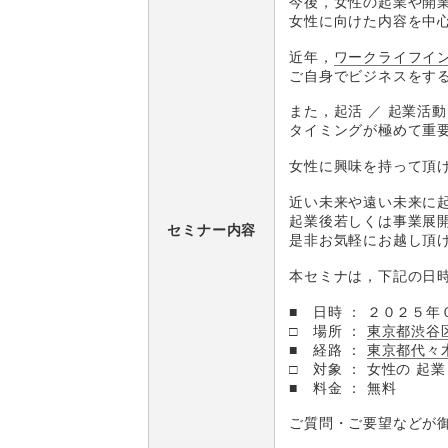
今後，女性の起業や開
女性に向けた内容を中
近年，
ワークライフイ
ご自身でビジネスをす
また，起活 ／ 起業活
タイミングが極めて重
女性に興味を持って頂
近い未来や遠い未来に
起業後若しくは事業展
セミナー内容
是非お気軽にお越し頂
本セミナは，下記の日
■ 日時 ： ２０２５
□ 場所 ：
東京都渋谷区
■ 経路 ：
東京都代々
□ 対象 ： 女性の 起
■ 料金 ： 無料
ご質問・ご要望などが