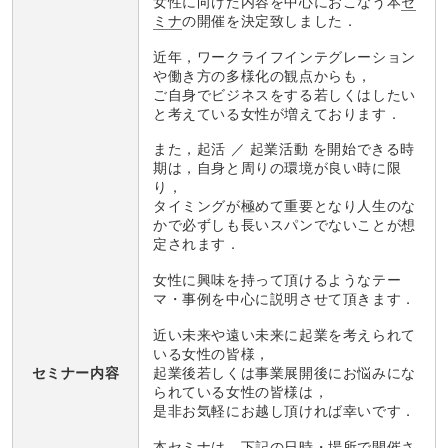
女性に向けた内容を中心におこなう本
セ
ミナ
の開催を決定致しました．
近年，ワークライフインテグレーション
や働き方の多様化の観点からも，
ご自身でビジネスをする若しくはしたい
と考えている女性が増えております．
また，起活 ／ 起業活動 を開始できる時
期は，自身と周りの環境が良い時に限
り，
タイミングが極めて重要となり人生のな
かで必ずしも長いスパンでないことが想
定されます．
女性に興味を持って頂けるようなテー
マ・事例を中心に説明させて頂きます．
近い未来や遠い未来に起業を考えられて
いる女性の皆様，
起業後若しくは事業展開後にお悩みにな
セミナー内容
られている女性の皆様は，
是非お気軽にお越し頂ければ幸いです．
本セミナは，下記の日時・場所で開催さ