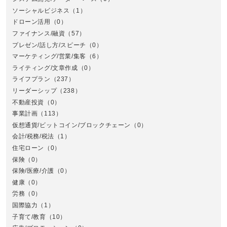
ソーシャルビジネス
（1）
ドローン活用
（0）
ファイナンス/融資
（57）
プレゼン/話し方/スピーチ
（0）
マーケティング/営業/集客
（6）
関
ライティング/文章作成
（0）
ライフプラン
（237）
リーダーシップ
（238）
不動産投資
（0）
事業計画
（113）
仮想通貨/ビットコイン/ブロックチェーン
（0）
会計/税務/税法
（1）
住宅ローン
（0）
東
保険
（0）
保険/医療/介護
（0）
健康
（0）
労務
（0）
国際協力
（1）
子育て/教育
（10）