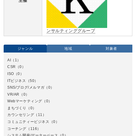
主催
ンサルティンググループ
ジャンル
地域
対象者
AI
（1）
全国
CSR
（0）
北
ISO
（0）
ITビジネス
（50）
SNS/ブログ/メルマガ
（0）
VR/AR
（0）
Webマーケティング
（0）
まちづくり
（0）
カウンセリング
（11）
コミュニティービジネス
（0）
北
コーチング
（116）
システム開発/データーベース
（0）