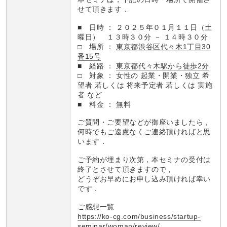
せて頂きます．
■ 日時 ： ２０２５年０１月１１日（土
曜日） １３時３０分 － １４時３０分
□ 場所 ：
東京都渋谷区代々木1丁目30
番15号
■ 経路 ：
東京都代々木駅から徒歩2分
□ 対象 ： 女性の 起業・開業・独立 希
望者 若しくは 将来予定者 若しくは 実施
者 など
■ 料金 ： 無料
ご質問・ご要望などが御座いましたら，
何時でもご遠慮なくご連絡頂ければと思
います．
ご予約が埋まり次第，本セミナの受付は
終了とさせて頂きますので，
どうぞお早めにお申し込み頂ければ幸い
です．
ご感想一覧
https://ko-cg.com/business/startup-
seminar/woman/review/