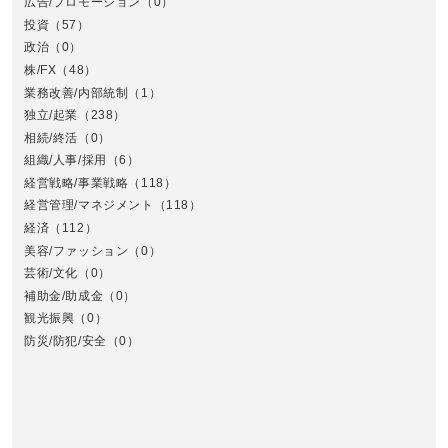
広告/プロモーション
（0）
投資
（57）
政治
（0）
株/FX
（48）
業務改善/内部統制
（1）
中
独立/起業
（238）
相続/終活
（0）
組織/人事/採用
（6）
経営戦略/事業戦略
（118）
経営管理/マネジメント
（118）
経済
（112）
美容/ファッション
（0）
芸術/文化
（0）
補助金/助成金
（0）
観光振興
（0）
九
防災/防犯/安全
（0）