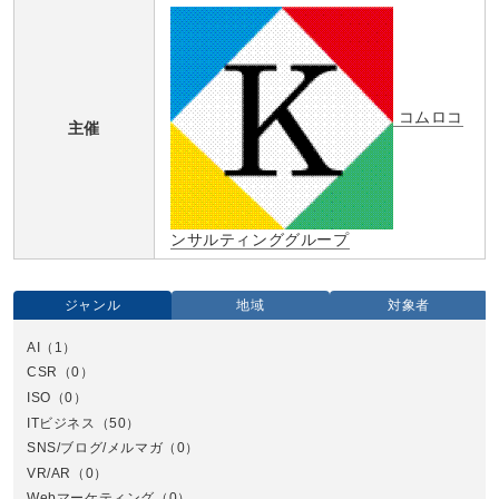
コムロコ
主催
ンサルティンググループ
ジャンル
地域
対象者
AI
（1）
全国
CSR
（0）
北
ISO
（0）
ITビジネス
（50）
SNS/ブログ/メルマガ
（0）
VR/AR
（0）
Webマーケティング
（0）