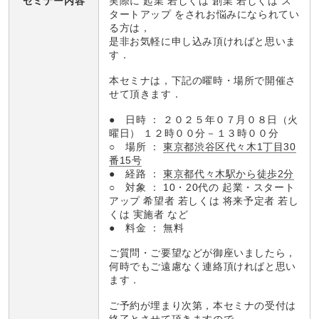
実際に 起業 若しくは 創業 若しくは ス
セミナー内容
タートアップ をされお悩みになられてい
る方は，
是非お気軽に申し込み頂ければと思いま
す．
本セミナは，下記の曜時・場所で開催さ
せて頂きます．
● 日時 ： ２０２５年０７月０８日（火
曜日） １２時００分－１３時００分
○ 場所 ：
東京都渋谷区代々木1丁目30
番15号
● 経路 ：
東京都代々木駅から徒歩2分
○ 対象 ： 10・20代の 起業・スタート
アップ 希望者 若しくは 将来予定者 若し
くは 実施者 など
● 料金 ： 無料
ご質問・ご要望などが御座いましたら，
何時でもご遠慮なく連絡頂ければと思い
ます．
ご予約が埋まり次第，本セミナの受付は