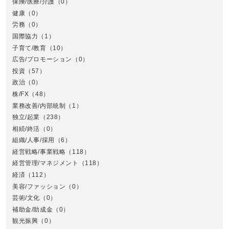
保険/医療/介護
（0）
健康
（0）
労務
（0）
国際協力
（1）
子育て/教育
（10）
広告/プロモーション
（0）
投資
（57）
政治
（0）
株/FX
（48）
業務改善/内部統制
（1）
中
独立/起業
（238）
相続/終活
（0）
組織/人事/採用
（6）
経営戦略/事業戦略
（118）
経営管理/マネジメント
（118）
経済
（112）
美容/ファッション
（0）
芸術/文化
（0）
補助金/助成金
（0）
観光振興
（0）
九