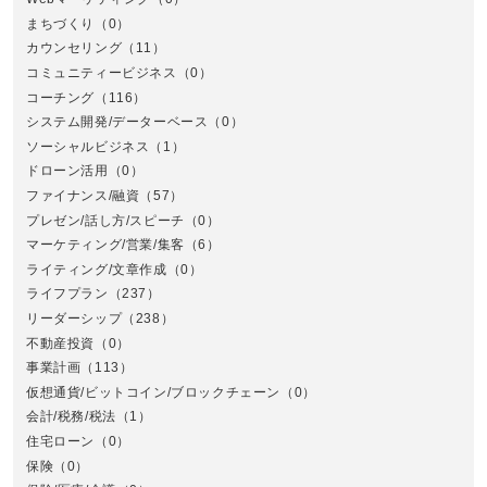
まちづくり
（0）
カウンセリング
（11）
コミュニティービジネス
（0）
北
コーチング
（116）
システム開発/データーベース
（0）
ソーシャルビジネス
（1）
ドローン活用
（0）
ファイナンス/融資
（57）
プレゼン/話し方/スピーチ
（0）
マーケティング/営業/集客
（6）
関
ライティング/文章作成
（0）
ライフプラン
（237）
リーダーシップ
（238）
不動産投資
（0）
事業計画
（113）
仮想通貨/ビットコイン/ブロックチェーン
（0）
会計/税務/税法
（1）
住宅ローン
（0）
東
保険
（0）