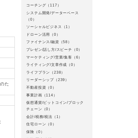
コーチング
（117）
システム開発/データーベース
（0）
ソーシャルビジネス
（1）
ドローン活用
（0）
ファイナンス/融資
（58）
プレゼン/話し方/スピーチ
（0）
マーケティング/営業/集客
（6）
ライティング/文章作成
（0）
ライフプラン
（238）
リーダーシップ
（239）
様のた
不動産投資
（0）
事業計画
（114）
仮想通貨/ビットコイン/ブロック
チェーン
（0）
会計/税務/税法
（1）
ま
住宅ローン
（0）
保険
（0）