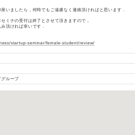
御座いましたら，何時でもご遠慮なく連絡頂ければと思います．
本セミナの受付は終了とさせて頂きますので，
込み頂ければ幸いです．
iness/startup-seminar/female-student/review/
ググループ