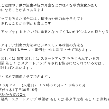
にご結婚や子供の誕生や親の介護などの様々な環境変化があり，
難になることが多々あります．
アップを考えた場合には，精神面や体力面を考えても
行されることが有利とも言えます．
トアップをする上で，特に重要となってくるのがビジネスの種とな
るアイデア創出の方法やビジネスモデル構築の方法を
を持って頂けるテーマ・事例を中心に説明させて頂きます．
業 若しくは 創業 若しくは スタートアップ を考えられている方，
 創業 若しくは スタートアップ をされお悩みになられている方は，
頂ければと思います．
時・場所で開催させて頂きます．
年０６月２４日（火曜日） １２時００分－１３時００分
代々木1丁目30番15号
木駅から徒歩2分
代の 起業・スタートアップ 希望者 若しくは 将来予定者 若しくは 実施