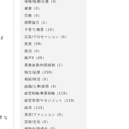
保険/医療/介護
（0）
健康
（0）
労務
（0）
国際協力
（1）
子育て/教育
（10）
広告/プロモーション
（0）
りま
投資
（58）
政治
（0）
株/FX
（49）
業務改善/内部統制
（1）
独立/起業
（239）
相続/終活
（0）
組織/人事/採用
（6）
経営戦略/事業戦略
（119）
経営管理/マネジメント
（119）
経済
（113）
美容/ファッション
（0）
者 な
芸術/文化
（0）
補助金/助成金
（0）