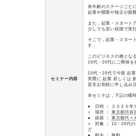
各年齢のステージごと
起業や開業や独立が困
また，起業・スタート
少しでも若い段階で実
そこで，起業・スター
す．
このビジネスの種とな
10代・20代にご興味
10代・20代で今後 起
実際に 起業 若しくは
セミナー内容
是非お気軽に申し込み
本セミナは，下記の曜
● 日時 ： ２０２５
○ 場所 ：
東京都渋谷区
● 経路 ：
東京都代々
○ 対象 ： 10・20
ど
● 料金 ： 無料