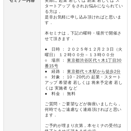
実際に 起業 若しくは 創業 若しくは ス
セミナー内容
タートアップ をされお悩みになられてい
る方は，
是非お気軽に申し込み頂ければと思いま
す．
本セミナは，下記の曜時・場所で開催さ
せて頂きます．
● 日時 ： ２０２５年１２月２３日（火
曜日） １２時００分－１３時００分
○ 場所 ：
東京都渋谷区代々木1丁目30
番15号
● 経路 ：
東京都代々木駅から徒歩2分
○ 対象 ： 10・20代の 起業・スタート
アップ 希望者 若しくは 将来予定者 若し
くは 実施者 など
● 料金 ： 無料
ご質問・ご要望などが御座いましたら，
何時でもご遠慮なく連絡頂ければと思い
ます．
ご予約が埋まり次第，本セミナの受付は