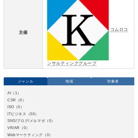
コムロコ
主催
ンサルティンググループ
ジャンル
地域
対象者
AI
（1）
全国
CSR
（0）
北
ISO
（0）
ITビジネス
（50）
SNS/ブログ/メルマガ
（0）
VR/AR
（0）
Webマーケティング
（0）