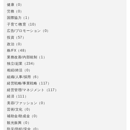
健康
（0）
労務
（0）
国際協力
（1）
子育て/教育
（10）
広告/プロモーション
（0）
投資
（57）
政治
（0）
株/FX
（48）
業務改善/内部統制
（1）
中
独立/起業
（234）
相続/終活
（0）
組織/人事/採用
（6）
経営戦略/事業戦略
（117）
経営管理/マネジメント
（117）
経済
（111）
美容/ファッション
（0）
芸術/文化
（0）
補助金/助成金
（0）
観光振興
（0）
九
防災/防犯/安全
（0）