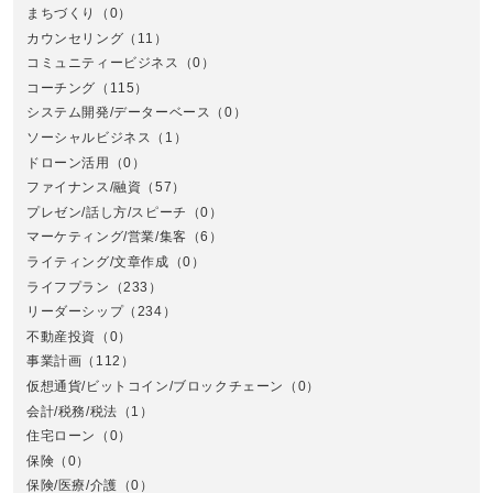
まちづくり
（0）
カウンセリング
（11）
コミュニティービジネス
（0）
北
コーチング
（115）
システム開発/データーベース
（0）
ソーシャルビジネス
（1）
ドローン活用
（0）
ファイナンス/融資
（57）
プレゼン/話し方/スピーチ
（0）
マーケティング/営業/集客
（6）
関
ライティング/文章作成
（0）
ライフプラン
（233）
リーダーシップ
（234）
不動産投資
（0）
事業計画
（112）
仮想通貨/ビットコイン/ブロックチェーン
（0）
会計/税務/税法
（1）
住宅ローン
（0）
東
保険
（0）
保険/医療/介護
（0）