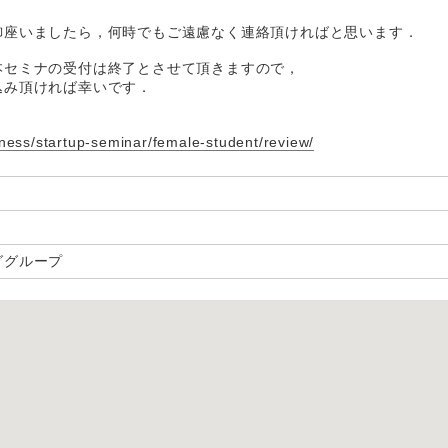
御座いましたら，何時でもご遠慮なく連絡頂ければと思います．
本セミナの受付は終了とさせて頂きますので，
込み頂ければ幸いです．
iness/startup-seminar/female-student/review/
ググループ