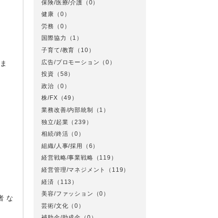
保険/医療/介護
（0）
健康
（0）
労務
（0）
国際協力
（1）
子育て/教育
（10）
広告/プロモーション
（0）
りま
投資
（58）
政治
（0）
株/FX
（49）
業務改善/内部統制
（1）
独立/起業
（239）
相続/終活
（0）
組織/人事/採用
（6）
経営戦略/事業戦略
（119）
経営管理/マネジメント
（119）
経済
（113）
美容/ファッション
（0）
者 な
芸術/文化
（0）
補助金/助成金
（0）