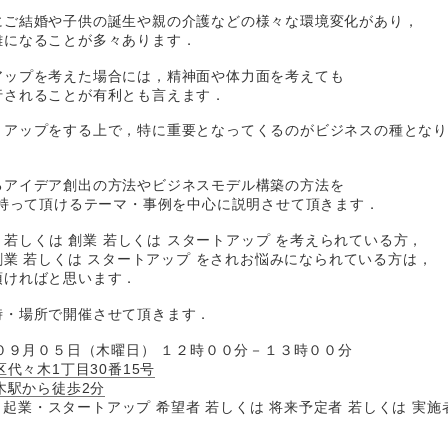
にご結婚や子供の誕生や親の介護などの様々な環境変化があり，
難になることが多々あります．
アップを考えた場合には，精神面や体力面を考えても
行されることが有利とも言えます．
トアップをする上で，特に重要となってくるのがビジネスの種とな
るアイデア創出の方法やビジネスモデル構築の方法を
を持って頂けるテーマ・事例を中心に説明させて頂きます．
業 若しくは 創業 若しくは スタートアップ を考えられている方，
 創業 若しくは スタートアップ をされお悩みになられている方は，
頂ければと思います．
時・場所で開催させて頂きます．
年０９月０５日（木曜日） １２時００分－１３時００分
代々木1丁目30番15号
木駅から徒歩2分
代の 起業・スタートアップ 希望者 若しくは 将来予定者 若しくは 実施