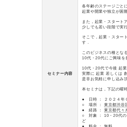
各年齢のステージごと
起業や開業や独立が困
また，起業・スタート
少しでも若い段階で実
そこで，起業・スター
す．
このビジネスの種とな
10代・20代にご興味
10代・20代で今後 起
実際に 起業 若しくは
セミナー内容
是非お気軽に申し込み
本セミナは，下記の曜
● 日時 ： ２０２４
○ 場所 ：
東京都渋谷区
● 経路 ：
東京都代々
○ 対象 ： 10・20
ど
● 料金 ： 無料