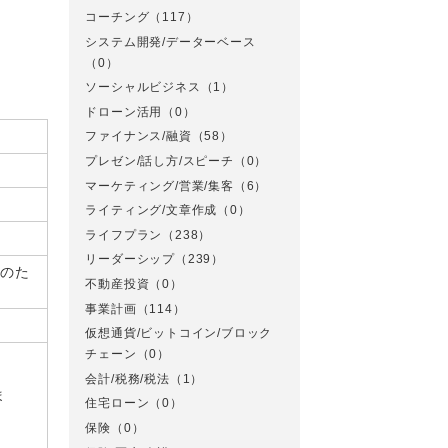
コーチング
（117）
システム開発/データーベース
（0）
ソーシャルビジネス
（1）
ドローン活用
（0）
ファイナンス/融資
（58）
プレゼン/話し方/スピーチ
（0）
マーケティング/営業/集客
（6）
ライティング/文章作成
（0）
ライフプラン
（238）
リーダーシップ
（239）
様のた
不動産投資
（0）
事業計画
（114）
仮想通貨/ビットコイン/ブロック
チェーン
（0）
会計/税務/税法
（1）
ま
住宅ローン
（0）
保険
（0）