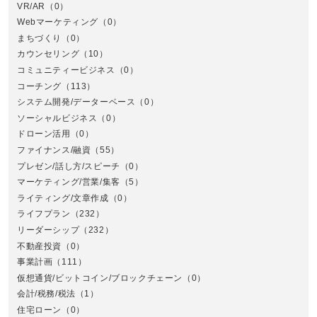
VR/AR
（0）
Webマーケティング
（0）
まちづくり
（0）
カウンセリング
（10）
コミュニティービジネス
（0）
北
コーチング
（113）
システム開発/データーベース
（0）
ソーシャルビジネス
（0）
ドローン活用
（0）
ファイナンス/融資
（55）
プレゼン/話し方/スピーチ
（0）
マーケティング/営業/集客
（5）
関
ライティング/文章作成
（0）
ライフプラン
（232）
リーダーシップ
（232）
不動産投資
（0）
事業計画
（111）
仮想通貨/ビットコイン/ブロックチェーン
（0）
会計/税務/税法
（1）
住宅ローン
（0）
東