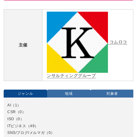
コムロコ
主催
ンサルティンググループ
ジャンル
地域
対象者
AI
（1）
全国
CSR
（0）
北
ISO
（0）
ITビジネス
（49）
SNS/ブログ/メルマガ
（0）