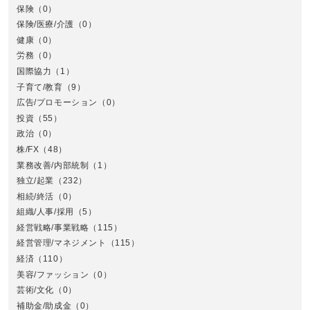
保険
（0）
保険/医療/介護
（0）
健康
（0）
労務
（0）
国際協力
（1）
子育て/教育
（9）
広告/プロモーション
（0）
投資
（55）
政治
（0）
株/FX
（48）
業務改善/内部統制
（1）
中
独立/起業
（232）
相続/終活
（0）
組織/人事/採用
（5）
経営戦略/事業戦略
（115）
経営管理/マネジメント
（115）
経済
（110）
美容/ファッション
（0）
芸術/文化
（0）
補助金/助成金
（0）