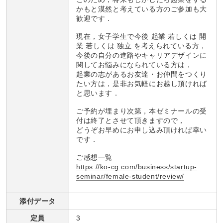
かもと漠然と考えている方のご参加も大
歓迎です．
現在，女子学生で今後 起業 若しくは 開
業 若しくは 独立 を考えられている方，
今後の自分の進路やキャリアデザインに
関してお悩みになられている方は，
起業の志があるお友達・お仲間をつくり
たい方は，是非お気軽にお越し頂ければ
と思います．
ご予約が埋まり次第，本ゼミナールの受
付は終了とさせて頂きますので，
どうぞお早めにお申し込み頂ければ幸い
です．
ご感想一覧
https://ko-cg.com/business/startup-
seminar/female-student/review/
添付データ
定員
3