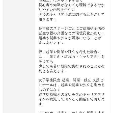
や独立」にスポットを当て
初心者や知識がなくても理解できる分か
りやすい内容を中心に
今後のキャリア形成に関する話をさせて
頂きます．
各年齢のステージごとにご結婚や子供の
誕生や親の介護などの環境変化があり，
起業や開業や独立が困難になることが
多々あります．
仮に起業や開業や独立を考えた場合に
は，「体力面・環境面・キャリア面」を
考えても
少しでも若い段階で実行されることが有
利とも言えます．
女子学生限定 起業・開業・独立 支援ゼ
ミナールは，起業や開業や独立を進める
ものではなく
進学や就職との違いを含めキャリアデザ
インを意識して頂きたく開催しておりま
す．
このため，将来もしかしたら起業をする