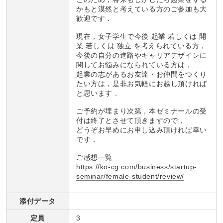
かもと漠然と考えている方のご参加も大
歓迎です．
現在，女子学生で今後 起業 若しくは 開
業 若しくは 独立 を考えられている方，
今後の自分の進路やキャリアデザインに
関してお悩みになられている方は，
起業の志があるお友達・お仲間をつくり
たい方は，是非お気軽にお越し頂ければ
と思います．
ご予約が埋まり次第，本ゼミナールの受
付は終了とさせて頂きますので，
どうぞお早めにお申し込み頂ければ幸い
です．
ご感想一覧
https://ko-cg.com/business/startup-
seminar/female-student/review/
添付データ
定員
3