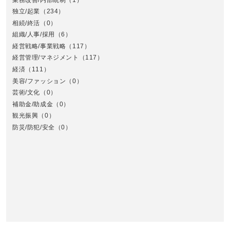
独立/起業
（234）
相続/終活
（0）
組織/人事/採用
（6）
経営戦略/事業戦略
（117）
経営管理/マネジメント
（117）
経済
（111）
美容/ファッション
（0）
芸術/文化
（0）
補助金/助成金
（0）
観光振興
（0）
九
防災/防犯/安全
（0）