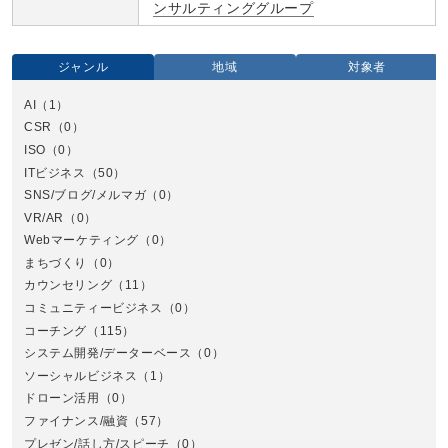
ンサルティンググループ
ジャンル
地域
対象者
AI
（1）
全国
CSR
（0）
北
ISO
（0）
ITビジネス
（50）
SNS/ブログ/メルマガ
（0）
VR/AR
（0）
Webマーケティング
（0）
まちづくり
（0）
カウンセリング
（11）
コミュニティービジネス
（0）
北
コーチング
（115）
システム開発/データーベース
（0）
ソーシャルビジネス
（1）
ドローン活用
（0）
ファイナンス/融資
（57）
プレゼン/話し方/スピーチ
（0）