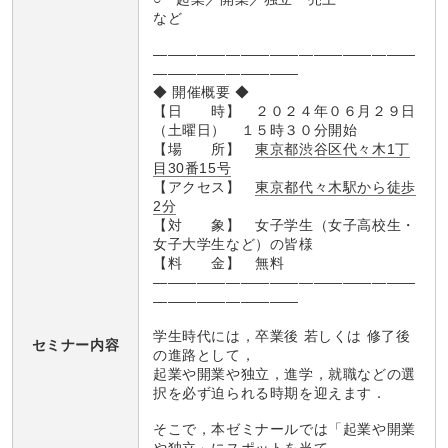
など
――――――――――――――――――
――――――――――
◆ 開催概要 ◆
【日 時】 ２０２４年０６月２９日
（土曜日） １５時３０分開始
【場 所】
東京都渋谷区代々木1丁
目30番15号
【アクセス】
東京都代々木駅から徒歩
2分
【対 象】 女子学生（女子高校生・
女子大学生など）の皆様
【料 金】 無料
――――――――――――――――――
――――――――――
学生時代には，卒業後 若しくは 修了後
セミナー内容
の進路として，
起業や開業や独立，進学，就職などの選
択を必ず迫られる時期を迎えます．
そこで，本ゼミナールでは「起業や開業