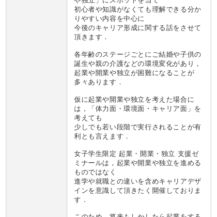
や独立」にスポットを当て
初心者や知識がなくても理解できる分か
りやすい内容を中心に
今後のキャリア形成に関する話をさせて
頂きます．
各年齢のステージごとにご結婚や子供の
誕生や親の介護などの環境変化があり，
起業や開業や独立が困難になることが
多々あります．
仮に起業や開業や独立を考えた場合に
は，「体力面・環境面・キャリア面」を
考えても
少しでも若い段階で実行されることが有
利とも言えます．
女子学生限定 起業・開業・独立 支援ゼ
ミナールは，起業や開業や独立を進める
ものではなく
進学や就職との違いを含めキャリアデザ
インを意識して頂きたく開催しておりま
す．
このため，将来もしかしたら起業をする