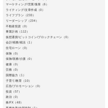
マーケティング/営業/集客
（6）
関
ライティング/文章作成
（0）
ライフプラン
（233）
リーダーシップ
（234）
不動産投資
（0）
事業計画
（112）
仮想通貨/ビットコイン/ブロックチェーン
（0）
会計/税務/税法
（1）
住宅ローン
（0）
東
保険
（0）
保険/医療/介護
（0）
健康
（0）
労務
（0）
国際協力
（1）
子育て/教育
（10）
広告/プロモーション
（0）
投資
（57）
政治
（0）
株/FX
（48）
業務改善/内部統制
（1）
中