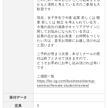
かもと漠然と考えている方のご参加も大
歓迎です．
現在，女子学生で今後 起業 若しくは 開
業 若しくは 独立 を考えられている方，
今後の自分の進路やキャリアデザインに
関してお悩みになられている方は，
起業の志があるお友達・お仲間をつくり
たい方は，是非お気軽にお越し頂ければ
と思います．
ご予約が埋まり次第，本ゼミナールの受
付は終了とさせて頂きますので，
どうぞお早めにお申し込み頂ければ幸い
です．
ご感想一覧
https://ko-cg.com/business/startup-
seminar/female-student/review/
添付データ
定員
3