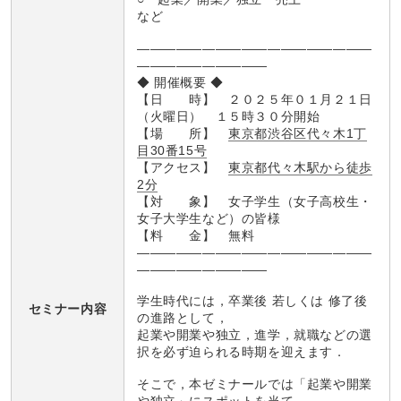
など
――――――――――――――――――
――――――――――
◆ 開催概要 ◆
【日 時】 ２０２５年０１月２１日
（火曜日） １５時３０分開始
【場 所】
東京都渋谷区代々木1丁
目30番15号
【アクセス】
東京都代々木駅から徒歩
2分
【対 象】 女子学生（女子高校生・
女子大学生など）の皆様
【料 金】 無料
――――――――――――――――――
――――――――――
学生時代には，卒業後 若しくは 修了後
セミナー内容
の進路として，
起業や開業や独立，進学，就職などの選
択を必ず迫られる時期を迎えます．
そこで，本ゼミナールでは「起業や開業