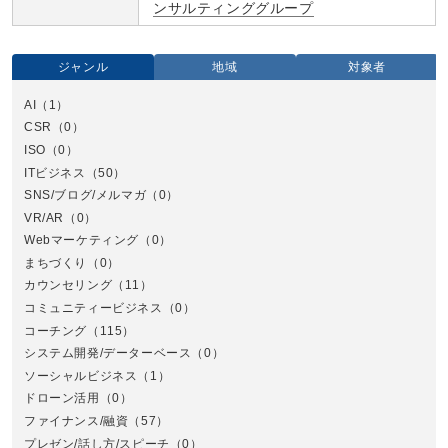
ンサルティンググループ
ジャンル
地域
対象者
AI
（1）
全国
CSR
（0）
北
ISO
（0）
ITビジネス
（50）
SNS/ブログ/メルマガ
（0）
VR/AR
（0）
Webマーケティング
（0）
まちづくり
（0）
カウンセリング
（11）
コミュニティービジネス
（0）
北
コーチング
（115）
システム開発/データーベース
（0）
ソーシャルビジネス
（1）
ドローン活用
（0）
ファイナンス/融資
（57）
プレゼン/話し方/スピーチ
（0）