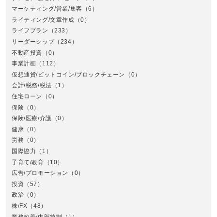
マーケティング/営業/集客
（6）
関
ライティング/文章作成
（0）
ライフプラン
（233）
リーダーシップ
（234）
不動産投資
（0）
事業計画
（112）
仮想通貨/ビットコイン/ブロックチェーン
（0）
会計/税務/税法
（1）
住宅ローン
（0）
東
保険
（0）
保険/医療/介護
（0）
健康
（0）
労務
（0）
国際協力
（1）
子育て/教育
（10）
広告/プロモーション
（0）
投資
（57）
政治
（0）
株/FX
（48）
業務改善/内部統制
（1）
中