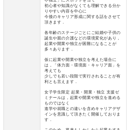
や独立」にスポットを当て
初心者や知識がなくても理解できる分か
りやすい内容を中心に
今後のキャリア形成に関する話をさせて
頂きます．
各年齢のステージごとにご結婚や子供の
誕生や親の介護などの環境変化があり，
起業や開業や独立が困難になることが
多々あります．
仮に起業や開業や独立を考えた場合に
は，「体力面・環境面・キャリア面」を
考えても
少しでも若い段階で実行されることが有
利とも言えます．
女子学生限定 起業・開業・独立 支援ゼ
ミナールは，起業や開業や独立を進める
ものではなく
進学や就職との違いを含めキャリアデザ
インを意識して頂きたく開催しておりま
す．
このため，将来もしかしたら起業をする