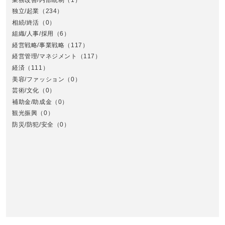
独立/起業
（234）
相続/終活
（0）
組織/人事/採用
（6）
経営戦略/事業戦略
（117）
経営管理/マネジメント
（117）
経済
（111）
美容/ファッション
（0）
芸術/文化
（0）
補助金/助成金
（0）
観光振興
（0）
九
防災/防犯/安全
（0）