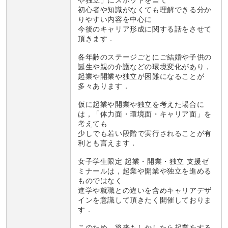
や独立」にスポットを当て
初心者や知識がなくても理解できる分か
りやすい内容を中心に
今後のキャリア形成に関する話をさせて
頂きます．
各年齢のステージごとにご結婚や子供の
誕生や親の介護などの環境変化があり，
起業や開業や独立が困難になることが
多々あります．
仮に起業や開業や独立を考えた場合に
は，「体力面・環境面・キャリア面」を
考えても
少しでも若い段階で実行されることが有
利とも言えます．
女子学生限定 起業・開業・独立 支援ゼ
ミナールは，起業や開業や独立を進める
ものではなく
進学や就職との違いを含めキャリアデザ
インを意識して頂きたく開催しておりま
す．
このため，将来もしかしたら起業をする