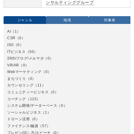
ンサルティンググループ
ジャンル
地域
対象者
AI
（1）
全国
CSR
（0）
北
ISO
（0）
ITビジネス
（50）
SNS/ブログ/メルマガ
（0）
VR/AR
（0）
Webマーケティング
（0）
まちづくり
（0）
カウンセリング
（11）
コミュニティービジネス
（0）
北
コーチング
（115）
システム開発/データーベース
（0）
ソーシャルビジネス
（1）
ドローン活用
（0）
ファイナンス/融資
（57）
プレゼン/話し方/スピーチ
（0）