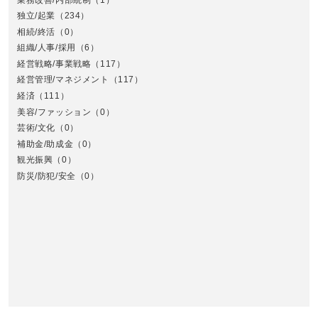
独立/起業
（234）
相続/終活
（0）
組織/人事/採用
（6）
経営戦略/事業戦略
（117）
経営管理/マネジメント
（117）
経済
（111）
美容/ファッション
（0）
芸術/文化
（0）
補助金/助成金
（0）
観光振興
（0）
九
防災/防犯/安全
（0）