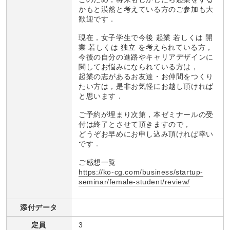
かもと漠然と考えている方のご参加も大
歓迎です．
現在，女子学生で今後 起業 若しくは 開
業 若しくは 独立 を考えられている方，
今後の自分の進路やキャリアデザインに
関してお悩みになられている方は，
起業の志があるお友達・お仲間をつくり
たい方は，是非お気軽にお越し頂ければ
と思います．
ご予約が埋まり次第，本ゼミナールの受
付は終了とさせて頂きますので，
どうぞお早めにお申し込み頂ければ幸い
です．
ご感想一覧
https://ko-cg.com/business/startup-
seminar/female-student/review/
添付データ
定員
3