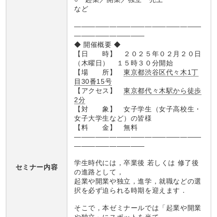
など
――――――――――――――――――
――――――――――
◆ 開催概要 ◆
【日 時】 ２０２５年０２月２０日
（木曜日） １５時３０分開始
【場 所】
東京都渋谷区代々木1丁
目30番15号
【アクセス】
東京都代々木駅から徒歩
2分
【対 象】 女子学生（女子高校生・
女子大学生など）の皆様
【料 金】 無料
――――――――――――――――――
――――――――――
学生時代には，卒業後 若しくは 修了後
セミナー内容
の進路として，
起業や開業や独立，進学，就職などの選
択を必ず迫られる時期を迎えます．
そこで，本ゼミナールでは「起業や開業