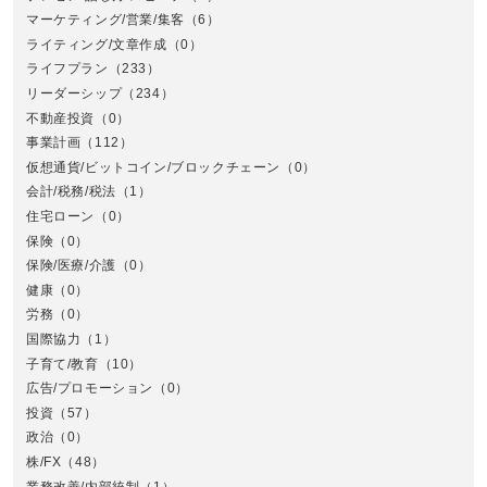
マーケティング/営業/集客
（6）
関
ライティング/文章作成
（0）
ライフプラン
（233）
リーダーシップ
（234）
不動産投資
（0）
事業計画
（112）
仮想通貨/ビットコイン/ブロックチェーン
（0）
会計/税務/税法
（1）
住宅ローン
（0）
東
保険
（0）
保険/医療/介護
（0）
健康
（0）
労務
（0）
国際協力
（1）
子育て/教育
（10）
広告/プロモーション
（0）
投資
（57）
政治
（0）
株/FX
（48）
業務改善/内部統制
（1）
中