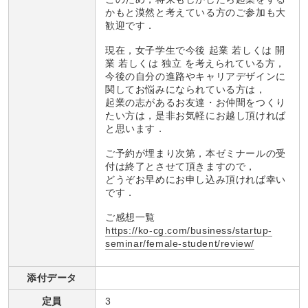
かもと漠然と考えている方のご参加も大
歓迎です．
現在，女子学生で今後 起業 若しくは 開
業 若しくは 独立 を考えられている方，
今後の自分の進路やキャリアデザインに
関してお悩みになられている方は，
起業の志があるお友達・お仲間をつくり
たい方は，是非お気軽にお越し頂ければ
と思います．
ご予約が埋まり次第，本ゼミナールの受
付は終了とさせて頂きますので，
どうぞお早めにお申し込み頂ければ幸い
です．
ご感想一覧
https://ko-cg.com/business/startup-
seminar/female-student/review/
添付データ
定員
3