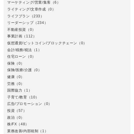
マーケティング/営業/集客
（6）
関
ライティング/文章作成
（0）
ライフプラン
（233）
リーダーシップ
（234）
不動産投資
（0）
事業計画
（112）
仮想通貨/ビットコイン/ブロックチェーン
（0）
会計/税務/税法
（1）
住宅ローン
（0）
東
保険
（0）
保険/医療/介護
（0）
健康
（0）
労務
（0）
国際協力
（1）
子育て/教育
（10）
広告/プロモーション
（0）
投資
（57）
政治
（0）
株/FX
（48）
業務改善/内部統制
（1）
中