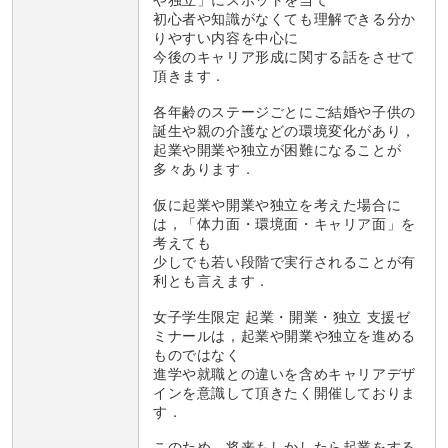
や独立」にスポットを当て
初心者や知識がなくても理解できる分か
りやすい内容を中心に
今後のキャリア形成に関する話をさせて
頂きます．
各年齢のステージごとにご結婚や子供の
誕生や親の介護などの環境変化があり，
起業や開業や独立が困難になることが
多々あります．
仮に起業や開業や独立を考えた場合に
は，「体力面・環境面・キャリア面」を
考えても
少しでも若い段階で実行されることが有
利とも言えます．
女子学生限定 起業・開業・独立 支援ゼ
ミナールは，起業や開業や独立を進める
ものではなく
進学や就職との違いを含めキャリアデザ
インを意識して頂きたく開催しておりま
す．
このため，将来もしかしたら起業をする