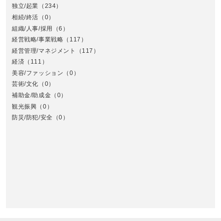
独立/起業
（234）
相続/終活
（0）
組織/人事/採用
（6）
経営戦略/事業戦略
（117）
経営管理/マネジメント
（117）
経済
（111）
美容/ファッション
（0）
芸術/文化
（0）
補助金/助成金
（0）
観光振興
（0）
九
防災/防犯/安全
（0）