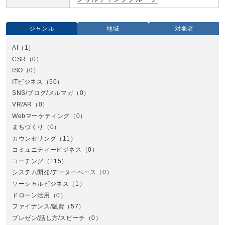
ジャンル
地域
対象者
AI
（1）
全国
CSR
（0）
北
ISO
（0）
ITビジネス
（50）
SNS/ブログ/メルマガ
（0）
VR/AR
（0）
Webマーケティング
（0）
まちづくり
（0）
カウンセリング
（11）
コミュニティービジネス
（0）
北
コーチング
（115）
システム開発/データーベース
（0）
ソーシャルビジネス
（1）
ドローン活用
（0）
ファイナンス/融資
（57）
プレゼン/話し方/スピーチ
（0）