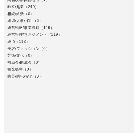
独立/起業
（240）
相続/終活
（0）
組織/人事/採用
（6）
経営戦略/事業戦略
（119）
経営管理/マネジメント
（119）
経済
（113）
美容/ファッション
（0）
芸術/文化
（0）
補助金/助成金
（0）
観光振興
（0）
九
防災/防犯/安全
（0）