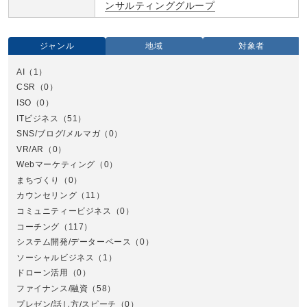
ンサルティンググループ
ジャンル
地域
対象者
AI
（1）
全国
CSR
（0）
北
ISO
（0）
ITビジネス
（51）
SNS/ブログ/メルマガ
（0）
VR/AR
（0）
Webマーケティング
（0）
まちづくり
（0）
カウンセリング
（11）
コミュニティービジネス
（0）
北
コーチング
（117）
システム開発/データーベース
（0）
ソーシャルビジネス
（1）
ドローン活用
（0）
ファイナンス/融資
（58）
プレゼン/話し方/スピーチ
（0）