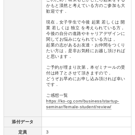
かもと漠然と考えている方のご参加も大
歓迎です．
現在，女子学生で今後 起業 若しくは 開
業 若しくは 独立 を考えられている方，
今後の自分の進路やキャリアデザインに
関してお悩みになられている方は，
起業の志があるお友達・お仲間をつくり
たい方は，是非お気軽にお越し頂ければ
と思います．
ご予約が埋まり次第，本ゼミナールの受
付は終了とさせて頂きますので，
どうぞお早めにお申し込み頂ければ幸い
です．
ご感想一覧
https://ko-cg.com/business/startup-
seminar/female-student/review/
添付データ
定員
3