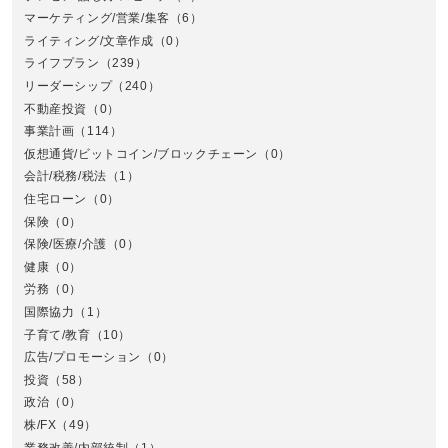
マーケティング/営業/集客
（6）
関
ライティング/文章作成
（0）
ライフプラン
（239）
リーダーシップ
（240）
不動産投資
（0）
事業計画
（114）
仮想通貨/ビットコイン/ブロックチェーン
（0）
会計/税務/税法
（1）
住宅ローン
（0）
東
保険
（0）
保険/医療/介護
（0）
健康
（0）
労務
（0）
国際協力
（1）
子育て/教育
（10）
広告/プロモーション
（0）
投資
（58）
政治
（0）
株/FX
（49）
業務改善/内部統制
（1）
中