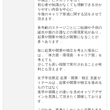
や独立」にスポットを当て
初心者や知識がなくても理解できる分か
りやすい内容を中心に
今後のキャリア形成に関する話をさせて
頂きます．
各年齢のステージごとにご結婚や子供の
誕生や親の介護などの環境変化があり，
起業や開業や独立が困難になることが
多々あります．
仮に起業や開業や独立を考えた場合に
は，「体力面・環境面・キャリア面」を
考えても
少しでも若い段階で実行されることが有
利とも言えます．
女子学生限定 起業・開業・独立 支援ゼ
ミナールは，起業や開業や独立を進める
ものではなく
進学や就職との違いを含めキャリアデザ
インを意識して頂きたく開催しておりま
す．
このため，将来もしかしたら起業をする