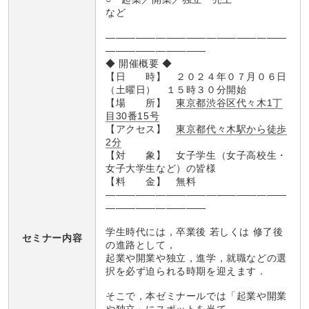
など
――――――――――――――――――
――――――――――
◆ 開催概要 ◆
【日 時】 ２０２４年０７月０６日
（土曜日） １５時３０分開始
【場 所】
東京都渋谷区代々木1丁
目30番15号
【アクセス】
東京都代々木駅から徒歩
2分
【対 象】 女子学生（女子高校生・
女子大学生など）の皆様
【料 金】 無料
――――――――――――――――――
――――――――――
学生時代には，卒業後 若しくは 修了後
セミナー内容
の進路として，
起業や開業や独立，進学，就職などの選
択を必ず迫られる時期を迎えます．
そこで，本ゼミナールでは「起業や開業