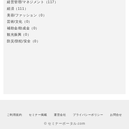
経営管理/マネジメント
（117）
経済
（111）
美容/ファッション
（0）
芸術/文化
（0）
補助金/助成金
（0）
観光振興
（0）
九
防災/防犯/安全
（0）
ご利用規約
セミナー掲載
運営会社
プライバシーポリシー
お問合せ
© セミナーポータル.com