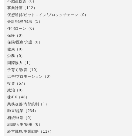
不動産投資
（0）
事業計画
（112）
仮想通貨/ビットコイン/ブロックチェーン
（0）
会計/税務/税法
（1）
住宅ローン
（0）
東
保険
（0）
保険/医療/介護
（0）
健康
（0）
労務
（0）
国際協力
（1）
子育て/教育
（10）
広告/プロモーション
（0）
投資
（57）
政治
（0）
株/FX
（48）
業務改善/内部統制
（1）
中
独立/起業
（234）
相続/終活
（0）
組織/人事/採用
（6）
経営戦略/事業戦略
（117）