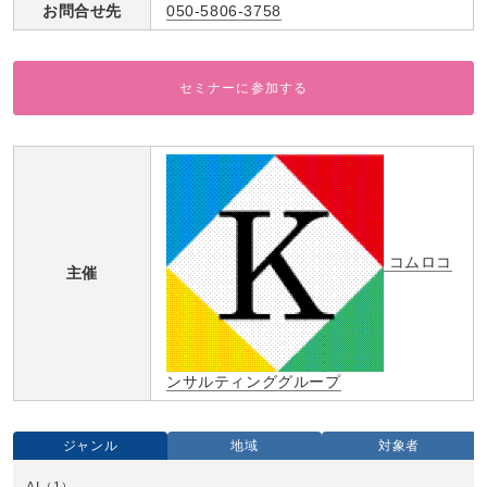
お問合せ先
050-5806-3758
セミナーに参加する
コムロコ
主催
ンサルティンググループ
ジャンル
地域
対象者
AI
（1）
全国