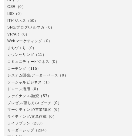
CSR
（0）
北
ISO
（0）
ITビジネス
（50）
SNS/ブログ/メルマガ
（0）
VR/AR
（0）
Webマーケティング
（0）
まちづくり
（0）
カウンセリング
（11）
コミュニティービジネス
（0）
北
コーチング
（115）
システム開発/データーベース
（0）
ソーシャルビジネス
（1）
ドローン活用
（0）
ファイナンス/融資
（57）
プレゼン/話し方/スピーチ
（0）
マーケティング/営業/集客
（6）
関
ライティング/文章作成
（0）
ライフプラン
（233）
リーダーシップ
（234）