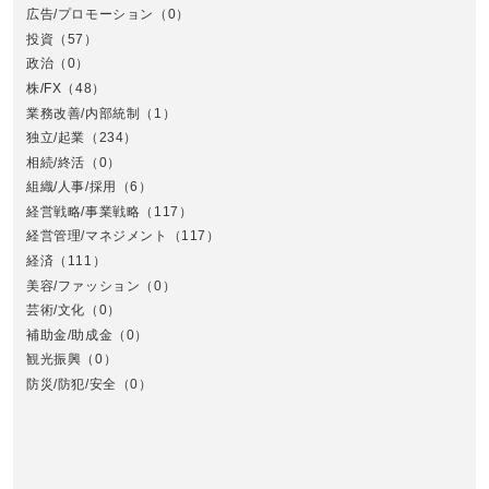
広告/プロモーション
（0）
投資
（57）
政治
（0）
株/FX
（48）
業務改善/内部統制
（1）
中
独立/起業
（234）
相続/終活
（0）
組織/人事/採用
（6）
経営戦略/事業戦略
（117）
経営管理/マネジメント
（117）
経済
（111）
美容/ファッション
（0）
芸術/文化
（0）
補助金/助成金
（0）
観光振興
（0）
九
防災/防犯/安全
（0）