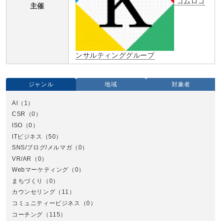
コムロコ
主催
ンサルティンググループ
ジャンル
地域
対象者
AI
（1）
全国
CSR
（0）
北
ISO
（0）
ITビジネス
（50）
SNS/ブログ/メルマガ
（0）
VR/AR
（0）
Webマーケティング
（0）
まちづくり
（0）
カウンセリング
（11）
コミュニティービジネス
（0）
北
コーチング
（115）