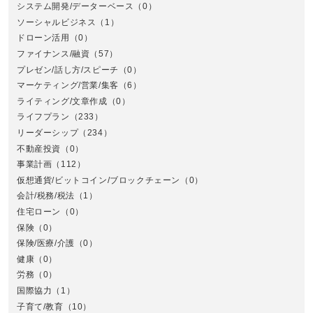
システム開発/データーベース
（0）
ソーシャルビジネス
（1）
ドローン活用
（0）
ファイナンス/融資
（57）
プレゼン/話し方/スピーチ
（0）
マーケティング/営業/集客
（6）
関
ライティング/文章作成
（0）
ライフプラン
（233）
リーダーシップ
（234）
不動産投資
（0）
事業計画
（112）
仮想通貨/ビットコイン/ブロックチェーン
（0）
会計/税務/税法
（1）
住宅ローン
（0）
東
保険
（0）
保険/医療/介護
（0）
健康
（0）
労務
（0）
国際協力
（1）
子育て/教育
（10）