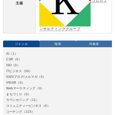
コムロコ
主催
ンサルティンググループ
ジャンル
地域
対象者
AI
（1）
全国
CSR
（0）
北
ISO
（0）
ITビジネス
（50）
SNS/ブログ/メルマガ
（0）
VR/AR
（0）
Webマーケティング
（0）
まちづくり
（0）
カウンセリング
（11）
コミュニティービジネス
（0）
北
コーチング
（115）