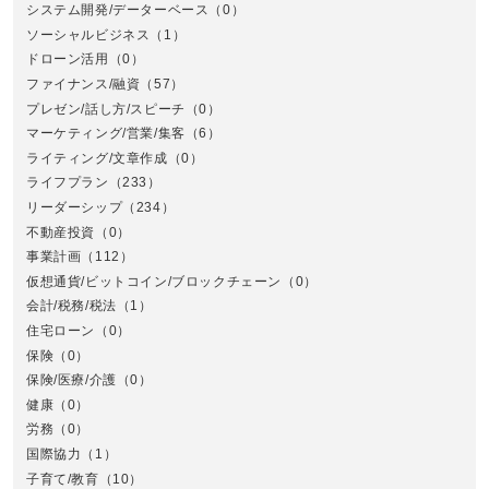
システム開発/データーベース
（0）
ソーシャルビジネス
（1）
ドローン活用
（0）
ファイナンス/融資
（57）
プレゼン/話し方/スピーチ
（0）
マーケティング/営業/集客
（6）
関
ライティング/文章作成
（0）
ライフプラン
（233）
リーダーシップ
（234）
不動産投資
（0）
事業計画
（112）
仮想通貨/ビットコイン/ブロックチェーン
（0）
会計/税務/税法
（1）
住宅ローン
（0）
東
保険
（0）
保険/医療/介護
（0）
健康
（0）
労務
（0）
国際協力
（1）
子育て/教育
（10）