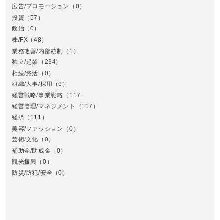
広告/プロモーション
（0）
投資
（57）
政治
（0）
株/FX
（48）
業務改善/内部統制
（1）
中
独立/起業
（234）
相続/終活
（0）
組織/人事/採用
（6）
経営戦略/事業戦略
（117）
経営管理/マネジメント
（117）
経済
（111）
美容/ファッション
（0）
芸術/文化
（0）
補助金/助成金
（0）
観光振興
（0）
九
防災/防犯/安全
（0）