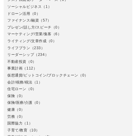
ソーシャルビジネス
（1）
ドローン活用
（0）
ファイナンス/融資
（57）
プレゼン/話し方/スピーチ
（0）
マーケティング/営業/集客
（6）
関
ライティング/文章作成
（0）
ライフプラン
（233）
リーダーシップ
（234）
不動産投資
（0）
事業計画
（112）
仮想通貨/ビットコイン/ブロックチェーン
（0）
会計/税務/税法
（1）
住宅ローン
（0）
東
保険
（0）
保険/医療/介護
（0）
健康
（0）
労務
（0）
国際協力
（1）
子育て/教育
（10）