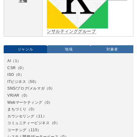
主催
ンサルティンググループ
ジャンル
地域
対象者
AI
（1）
全国
CSR
（0）
北
ISO
（0）
ITビジネス
（50）
SNS/ブログ/メルマガ
（0）
VR/AR
（0）
Webマーケティング
（0）
まちづくり
（0）
カウンセリング
（11）
コミュニティービジネス
（0）
北
コーチング
（115）
システム開発/データーベース
（0）