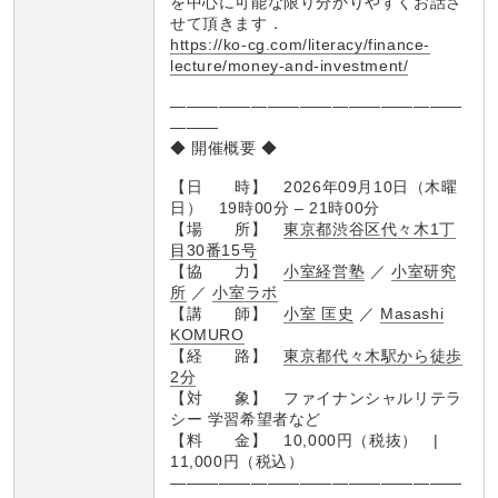
を中心に可能な限り分かりやすくお話さ
せて頂きます．
https://ko-cg.com/literacy/finance-
lecture/money-and-investment/
――――――――――――――――――
―――
◆ 開催概要 ◆
【日 時】 2026年09月10日（木曜
日） 19時00分 – 21時00分
【場 所】
東京都渋谷区代々木1丁
目30番15号
【協 力】
小室経営塾
／
小室研究
所
／
小室ラボ
【講 師】
小室 匡史
／
Masashi
KOMURO
【経 路】
東京都代々木駅から徒歩
2分
【対 象】 ファイナンシャルリテラ
シー 学習希望者など
【料 金】 10,000円（税抜） |
11,000円（税込）
――――――――――――――――――