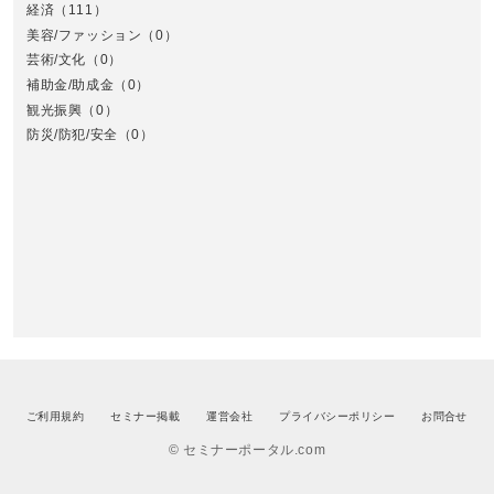
経済
（111）
美容/ファッション
（0）
芸術/文化
（0）
補助金/助成金
（0）
観光振興
（0）
九
防災/防犯/安全
（0）
ご利用規約
セミナー掲載
運営会社
プライバシーポリシー
お問合せ
© セミナーポータル.com