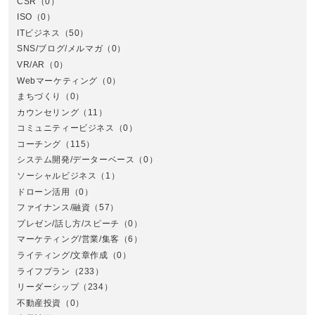
CSR
（0）
北
ISO
（0）
ITビジネス
（50）
SNS/ブログ/メルマガ
（0）
VR/AR
（0）
Webマーケティング
（0）
まちづくり
（0）
カウンセリング
（11）
コミュニティービジネス
（0）
北
コーチング
（115）
システム開発/データーベース
（0）
ソーシャルビジネス
（1）
ドローン活用
（0）
ファイナンス/融資
（57）
プレゼン/話し方/スピーチ
（0）
マーケティング/営業/集客
（6）
関
ライティング/文章作成
（0）
ライフプラン
（233）
リーダーシップ
（234）
不動産投資
（0）