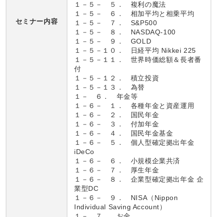
１－５－ ５． 複利の魔法
１－５－ ６． 相加平均と相乗平均
セミナー内容
１－５－ ７． S&P500
１－５－ ８． NASDAQ-100
１－５－ ９． GOLD
１－５－１０． 日経平均 Nikkei 225
１－５－１１． 世界時価総額＆長者番
付
１－５－１２． 積立投資
１－５－１３． 為替
１－ ６． 年金等
１－６－ １． 各種年金と資産運用
１－６－ ２． 国民年金
１－６－ ３． 付加年金
１－６－ ４． 国民年金基金
１－６－ ５． 個人型確定拠出年金
iDeCo
１－６－ ６． 小規模企業共済
１－６－ ７． 厚生年金
１－６－ ８． 企業型確定拠出年金 企
業型DC
１－６－ ９． NISA（Nippon
Individual Saving Account）
１－ ７． お金