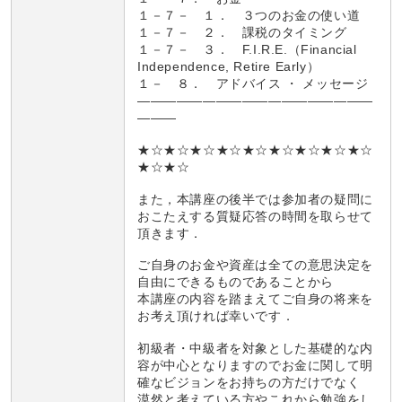
１－７－ １． ３つのお金の使い道
１－７－ ２． 課税のタイミング
１－７－ ３． F.I.R.E.（Financial
Independence, Retire Early）
１－ ８． アドバイス ・ メッセージ
――――――――――――――――――
―――
★☆★☆★☆★☆★☆★☆★☆★☆★☆
★☆★☆
また，本講座の後半では参加者の疑問に
おこたえする質疑応答の時間を取らせて
頂きます．
ご自身のお金や資産は全ての意思決定を
自由にできるものであることから
本講座の内容を踏まえてご自身の将来を
お考え頂ければ幸いです．
初級者・中級者を対象とした基礎的な内
容が中心となりますのでお金に関して明
確なビジョンをお持ちの方だけでなく
漠然と考えている方やこれから勉強をし