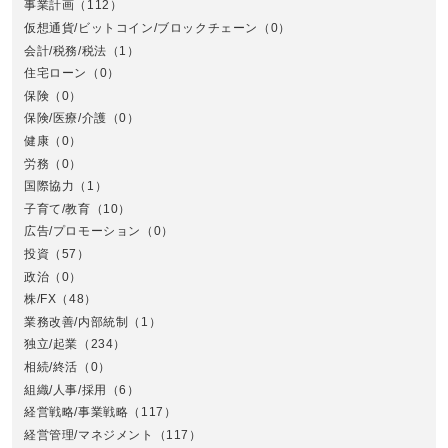
事業計画
（112）
仮想通貨/ビットコイン/ブロックチェーン
（0）
会計/税務/税法
（1）
住宅ローン
（0）
東
保険
（0）
保険/医療/介護
（0）
健康
（0）
労務
（0）
国際協力
（1）
子育て/教育
（10）
広告/プロモーション
（0）
投資
（57）
政治
（0）
株/FX
（48）
業務改善/内部統制
（1）
中
独立/起業
（234）
相続/終活
（0）
組織/人事/採用
（6）
経営戦略/事業戦略
（117）
経営管理/マネジメント
（117）