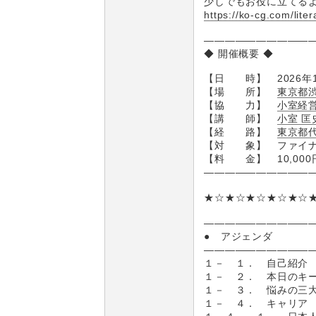
少しでもお役に立てる
https://ko-cg.com/lite
――――――――――
◆ 開催概要 ◆
【日 時】 2026年11
【場 所】
東京都渋
【協 力】
小室経
【講 師】
小室 匡
【経 路】
東京都
【対 象】 ファイナ
【料 金】 10,000
――――――――――
★☆★☆★☆★☆★☆
――――――――――
● アジェンダ
――――――――――
１－ １． 自己紹介
１－ ２． 本日のキ
１－ ３． 悩みの三
１－ ４． キャリア