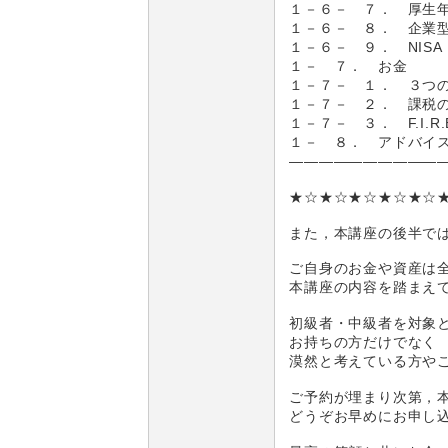
１－６－ ７． 厚生
１－６－ ８． 企業型
１－６－ ９． NISA（Nipp
１－ ７． お金
１－７－ １． ３つ
１－７－ ２． 課税
１－７－ ３． F.I.R.E.（F
１－ ８． アドバイス
――――――――――
★☆★☆★☆★☆★☆
また，本講座の後半で
ご自身のお金や資産は
本講座の内容を踏まえ
初級者・中級者を対象
お持ちの方だけでなく
漠然と考えている方や
ご予約が埋まり次第，
どうぞお早めにお申し