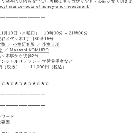
よう基本的な内容を中心に可能な限り分かりやすくお話させて頂き
racy/finance-lecture/money-and-investment/
―――――――――――
月19日（木曜日） 19時00分 – 21時00分
谷区代々木1丁目30番15号
営塾
／
小室研究所
／
小室ラボ
史
／
Masashi KOMURO
代々木駅から徒歩2分
ンシャルリテラシー 学習希望者など
円（税抜） | 11,000円（税込）
―――――――――――
★☆★☆★☆★☆★☆★☆
―――――――――――
―――――――――――
ーワード
大要因