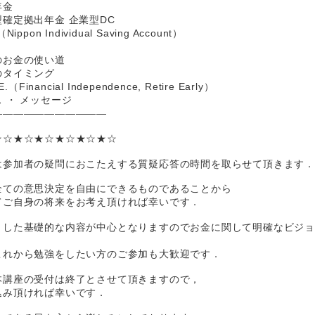
年金
確定拠出年金 企業型DC
on Individual Saving Account）
のお金の使い道
のタイミング
inancial Independence, Retire Early）
 ・ メッセージ
―――――――――――
★☆★☆★☆★☆★☆★☆
は参加者の疑問におこたえする質疑応答の時間を取らせて頂きます
全ての意思決定を自由にできるものであることから
てご自身の将来をお考え頂ければ幸いです．
とした基礎的な内容が中心となりますのでお金に関して明確なビジ
これから勉強をしたい方のご参加も大歓迎です．
本講座の受付は終了とさせて頂きますので，
込み頂ければ幸いです．