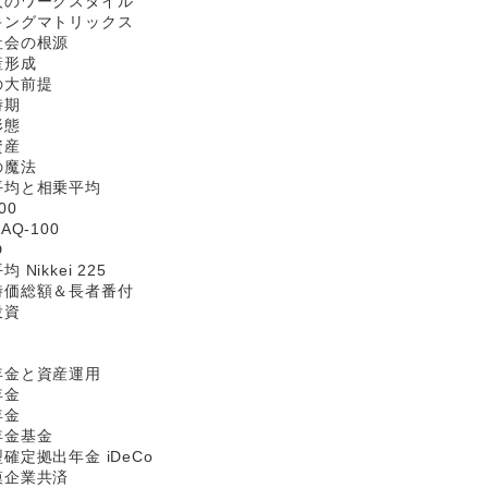
人のワークスタイル
キングマトリックス
社会の根源
産形成
の大前提
時期
形態
資産
の魔法
平均と相乗平均
00
Q-100
D
ikkei 225
時価総額＆長者番付
投資
年金と資産運用
年金
年金
年金基金
定拠出年金 iDeCo
模企業共済