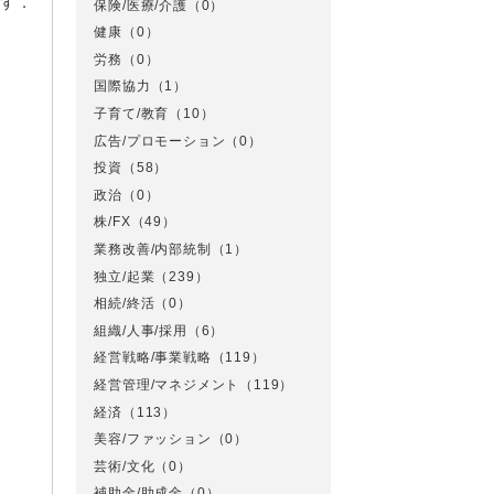
ます．
保険/医療/介護
（0）
健康
（0）
労務
（0）
国際協力
（1）
子育て/教育
（10）
広告/プロモーション
（0）
投資
（58）
政治
（0）
株/FX
（49）
業務改善/内部統制
（1）
独立/起業
（239）
相続/終活
（0）
組織/人事/採用
（6）
経営戦略/事業戦略
（119）
経営管理/マネジメント
（119）
経済
（113）
美容/ファッション
（0）
芸術/文化
（0）
補助金/助成金
（0）