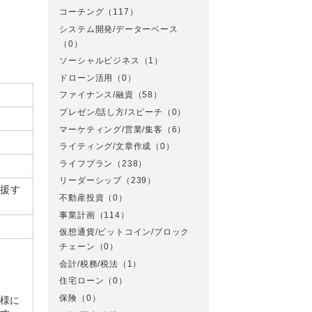
コーチング
（117）
システム開発/データーベース
（0）
ソーシャルビジネス
（1）
ドローン活用
（0）
ファイナンス/融資
（58）
プレゼン/話し方/スピーチ
（0）
マーケティング/営業/集客
（6）
ライティング/文章作成
（0）
ライフプラン
（238）
リーダーシップ
（239）
支援す
不動産投資
（0）
事業計画
（114）
仮想通貨/ビットコイン/ブロック
チェーン
（0）
会計/税務/税法
（1）
住宅ローン
（0）
保険
（0）
皆様に