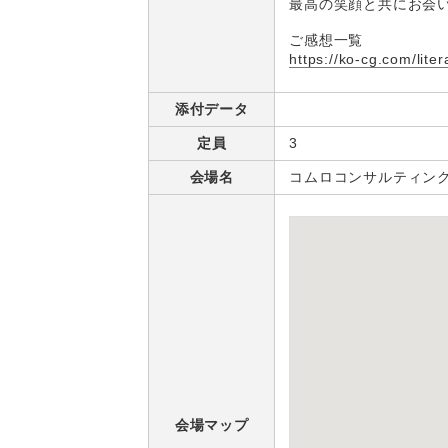
最高の笑顔と共にお会
ご感想一覧
https://ko-cg.com/lite
添付データ
定員
3
会場名
コムロコンサルティン
会場マップ