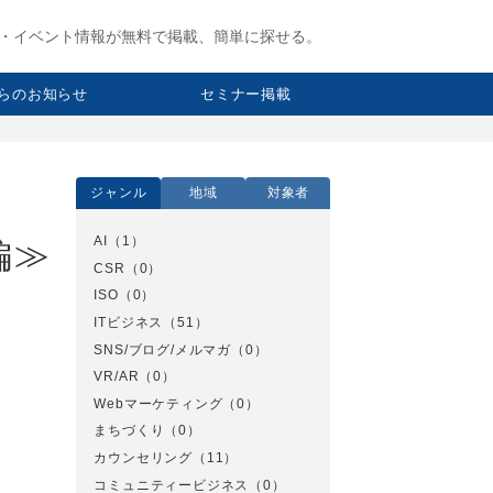
・イベント情報が無料で掲載、簡単に探せる。
らのお知らせ
セミナー掲載
ジャンル
地域
対象者
AI
（1）
編≫
CSR
（0）
ISO
（0）
ITビジネス
（51）
SNS/ブログ/メルマガ
（0）
VR/AR
（0）
Webマーケティング
（0）
まちづくり
（0）
カウンセリング
（11）
コミュニティービジネス
（0）