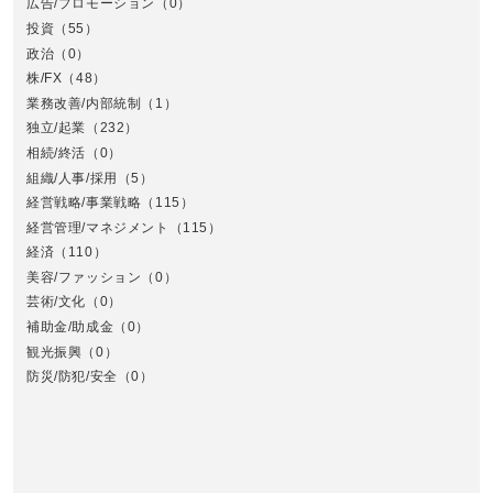
広告/プロモーション
（0）
投資
（55）
政治
（0）
株/FX
（48）
業務改善/内部統制
（1）
中
独立/起業
（232）
相続/終活
（0）
組織/人事/採用
（5）
経営戦略/事業戦略
（115）
経営管理/マネジメント
（115）
経済
（110）
美容/ファッション
（0）
芸術/文化
（0）
補助金/助成金
（0）
観光振興
（0）
九
防災/防犯/安全
（0）