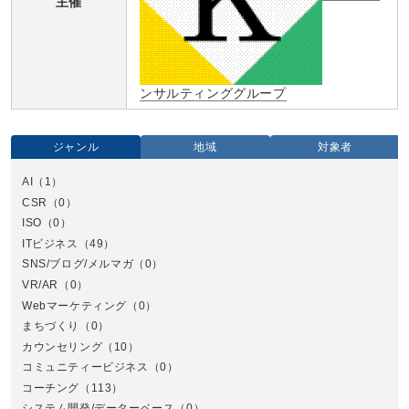
主催
ンサルティンググループ
ジャンル
地域
対象者
AI
（1）
全国
CSR
（0）
北
ISO
（0）
ITビジネス
（49）
SNS/ブログ/メルマガ
（0）
VR/AR
（0）
Webマーケティング
（0）
まちづくり
（0）
カウンセリング
（10）
コミュニティービジネス
（0）
北
コーチング
（113）
システム開発/データーベース
（0）