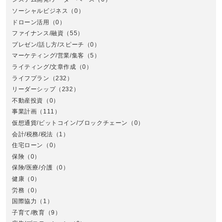
ソーシャルビジネス
（0）
ドローン活用
（0）
ファイナンス/融資
（55）
プレゼン/話し方/スピーチ
（0）
マーケティング/営業/集客
（5）
関
ライティング/文章作成
（0）
ライフプラン
（232）
リーダーシップ
（232）
不動産投資
（0）
事業計画
（111）
仮想通貨/ビットコイン/ブロックチェーン
（0）
会計/税務/税法
（1）
住宅ローン
（0）
東
保険
（0）
保険/医療/介護
（0）
健康
（0）
労務
（0）
国際協力
（1）
子育て/教育
（9）