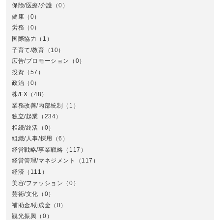
保険/医療/介護
（0）
健康
（0）
労務
（0）
国際協力
（1）
子育て/教育
（10）
広告/プロモーション
（0）
投資
（57）
政治
（0）
株/FX
（48）
業務改善/内部統制
（1）
中
独立/起業
（234）
相続/終活
（0）
組織/人事/採用
（6）
経営戦略/事業戦略
（117）
経営管理/マネジメント
（117）
経済
（111）
美容/ファッション
（0）
芸術/文化
（0）
補助金/助成金
（0）
観光振興
（0）
九