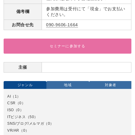
参加費用は受付にて「現金」でお支払い
備考欄
ください。
お問合せ先
090-9606-1664
セミナーに参加する
主催
ジャンル
地域
対象者
AI
（1）
全国
CSR
（0）
北
ISO
（0）
ITビジネス
（50）
SNS/ブログ/メルマガ
（0）
VR/AR
（0）