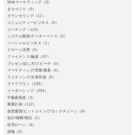
Webマーケティング
（0）
まちづくり
（0）
カウンセリング
（11）
コミュニティービジネス
（0）
北
コーチング
（115）
システム開発/データーベース
（0）
ソーシャルビジネス
（1）
ドローン活用
（0）
ファイナンス/融資
（57）
プレゼン/話し方/スピーチ
（0）
マーケティング/営業/集客
（6）
関
ライティング/文章作成
（0）
ライフプラン
（233）
リーダーシップ
（234）
不動産投資
（0）
事業計画
（112）
仮想通貨/ビットコイン/ブロックチェーン
（0）
会計/税務/税法
（1）
住宅ローン
（0）
東
保険
（0）