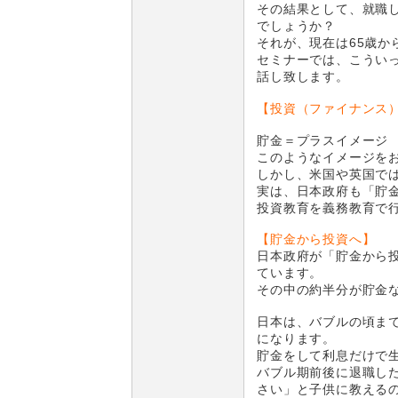
その結果として、就職
でしょうか？
それが、現在は65歳か
セミナーでは、こうい
話し致します。
【投資（ファイナンス
貯金＝プラスイメージ
このようなイメージを
しかし、米国や英国で
実は、日本政府も「貯
投資教育を義務教育で
【貯金から投資へ】
日本政府が「貯金から
ています。
その中の約半分が貯金
日本は、バブルの頃まで
になります。
貯金をして利息だけで
バブル期前後に退職し
さい」と子供に教える