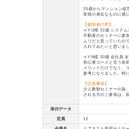
25歳からマンション経
皆様の身近なものに感
【参加者の声】
≪Y.U様 32歳 システ
不動産のセミナーに参
ムリだと思っていたの
入れてみたいと思いま
≪Y.N様 30歳 会社員 
初心者コースと言う名
メリットだけでなく、
参考になりました。特
【注意事項】
少人数制セミナーの為
される方のご参加は、
添付データ
定員
12
会場名
リアネスト新宿セミナ