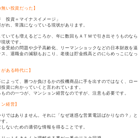
の無い投資だった】
ジ 投資＝マイナスイメージ」
継がれ、常識になっている現状があります。
していても増えるどころか、年に数回もＡＴＭで引き出そうものな
が現状です。
年金受給の問題や少子高齢化、リーマンショックなどの日本財政を
ナス、退職金の減額もおこり、老後は貯金残高とのにらめっこにな
クがある時代に】
事によって、勝つか負けるかの投機商品に手を出すのではなく、ロ
期投資に向かっていくと言われています。
るものの一つが、マンション経営なのですが、注意も必要です。
ョン経営】
かりではありません。それに「なぜ迷惑な営業電話ばかりなの？」
です。
敗しないための適切な情報を得ることです。
メリットをきちんと理解する事が一番のリスク回避