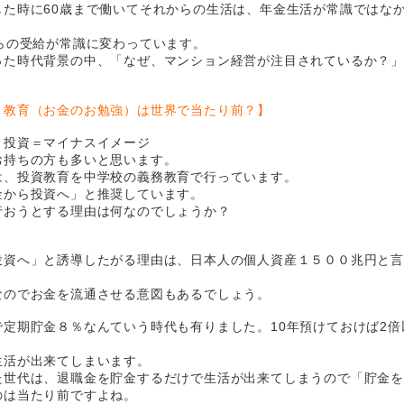
した時に60歳まで働いてそれからの生活は、年金生活が常識ではな
らの受給が常識に変わっています。
った時代背景の中、「なぜ、マンション経営が注目されているか？
）教育（お金のお勉強）は世界で当たり前？】
 投資＝マイナスイメージ
お持ちの方も多いと思います。
は、投資教育を中学校の義務教育で行っています。
金から投資へ」と推奨しています。
行おうとする理由は何なのでしょうか？
投資へ」と誘導したがる理由は、日本人の個人資産１５００兆円と
なのでお金を流通させる意図もあるでしょう。
定期貯金８％なんていう時代も有りました。10年預けておけば2倍
生活が出来てしまいます。
た世代は、退職金を貯金するだけで生活が出来てしまうので「貯金
のは当たり前ですよね。