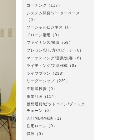
コーチング
（117）
システム開発/データーベース
（0）
ソーシャルビジネス
（1）
ドローン活用
（0）
ファイナンス/融資
（58）
プレゼン/話し方/スピーチ
（0）
マーケティング/営業/集客
（6）
ライティング/文章作成
（0）
ライフプラン
（238）
リーダーシップ
（239）
不動産投資
（0）
事業計画
（114）
仮想通貨/ビットコイン/ブロック
チェーン
（0）
会計/税務/税法
（1）
住宅ローン
（0）
保険
（0）