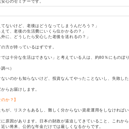
然安心のセミナーです。
えてないけど、老後はどうなってしまうんだろう？」
らえて、老後の生活費にいくら位かかるの？」
以外に、どうしたら安心した老後を送れるの？」
どの方が持っているはずです。
けでは十分な生活はできない」と考えている人は、約80％にものぼ
ー調べ）
けないのかも知らないけど、投資なんてやったことないし、失敗し
家からお届けします。
なのか？】
たちが、リスクもあるし、難しく分からない資産運用をしなければ
景に原因があります。日本の財政が逼迫してきていること、これか
、近い将来、公的な年金だけでは厳しくなるからです。