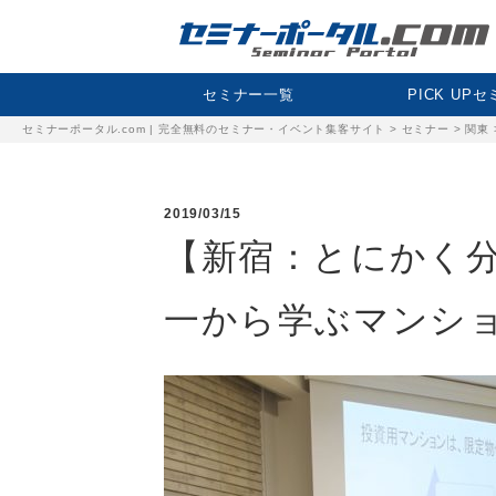
セミナー一覧
PICK UP
セミナーポータル.com | 完全無料のセミナー・イベント集客サイト
>
セミナー
>
関東
2019/03/15
【新宿：とにかく
一から学ぶマンシ