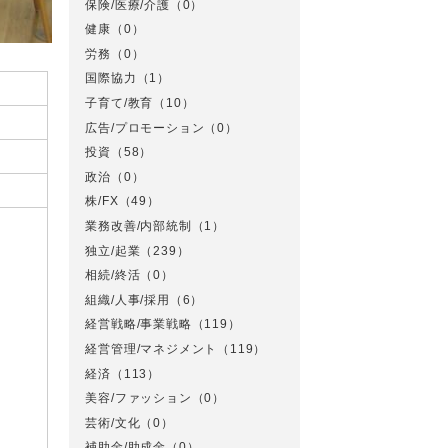
保険/医療/介護
（0）
健康
（0）
労務
（0）
国際協力
（1）
子育て/教育
（10）
広告/プロモーション
（0）
投資
（58）
政治
（0）
株/FX
（49）
業務改善/内部統制
（1）
独立/起業
（239）
相続/終活
（0）
組織/人事/採用
（6）
経営戦略/事業戦略
（119）
経営管理/マネジメント
（119）
経済
（113）
美容/ファッション
（0）
芸術/文化
（0）
補助金/助成金
（0）