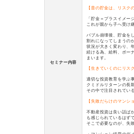
【昔の貯金は、リスク
「貯金＝プラスイメー
これが親から子へ受け
バブル崩壊後、貯金を
割れになってしまうの
状況が大きく変わり、
続ける為、給料、ボー
まいます。
セミナー内容
【生きていくのにリス
適切な投資教育を学ぶ
クミドルリターンの長
その中で注目されてい
【失敗だらけのマンシ
不動産投資は良い話ば
も感じられているはず
そこで必要なのが、失
・マンション経営のデ