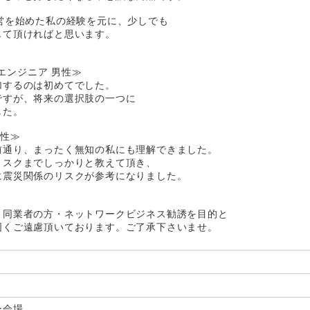
営を始めた私の経験を元に、少しでも
じて頂ければと思います。
ムエンジニア 男性≫
加するのは初めてでした。
ですが、将来の選択肢の一つに
した。
女性≫
前通り、まったく無知の私にも理解できました。
リスクまでしっかりと教えて頂き、
に震災関係のリスクが参考になりました。
、同業者の方・ネットワークビジネス勧誘を目的と
固くご遠慮頂いております。ご了承下さいませ。
ー会場