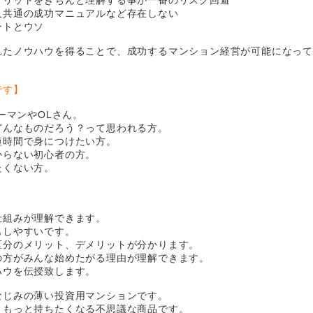
人共通の成功マニュアルなど存在しない
ントとウソ
れたノウハウを得ることで、成功するマンション経営が可能になっ
です】
ーマンやOLさん。
どんなものだろう？って思われる方。
短時間で身につけたい方。
からない初心者の方。
たくない方。
仕組みが理解できます。
もしやすいです。
区分のメリット、デメリットが分かります。
の方がみんな始めたがる理由が理解できます。
ハウを伝授致します。
なじみの薄い投資用マンションです。
ともっと持ちたくなる不思議な商品です。