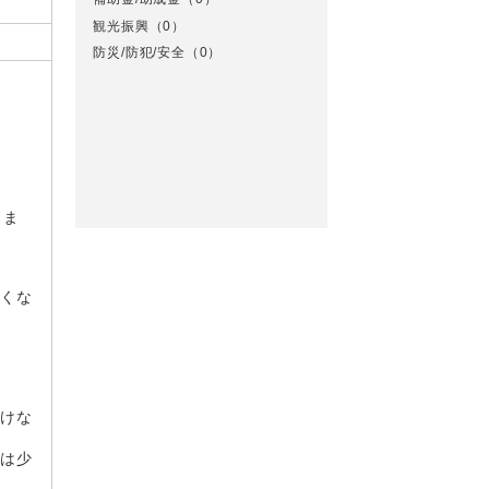
観光振興
（0）
防災/防犯/安全
（0）
りま
たくな
いけな
らは少