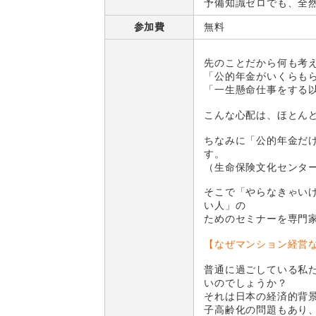
予備知識ゼロでも、全
参加費
無料
先のことだから何も考
「公的年金がいくらも
「一生懸命仕事をする
こんな心配は、ほとん
ちなみに「公的年金だ
す。
（生命保険文化センタ
そこで「やらなきゃい
い人」の
ためのセミナーを専門
【なぜマンション経営
普通に過ごしている私
いのでしょうか？
それは日本の経済的背
子高齢化の問題もあり