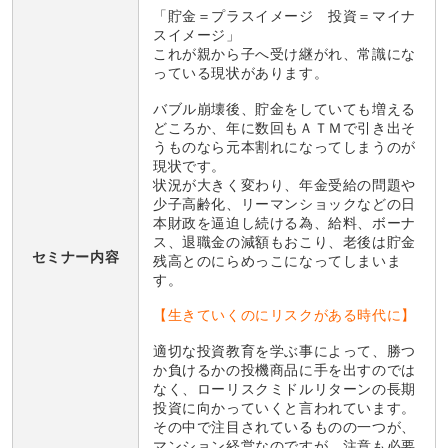
「貯金＝プラスイメージ 投資＝マイナ
スイメージ」
これが親から子へ受け継がれ、常識にな
っている現状があります。
バブル崩壊後、貯金をしていても増える
どころか、年に数回もＡＴＭで引き出そ
うものなら元本割れになってしまうのが
現状です。
状況が大きく変わり、年金受給の問題や
少子高齢化、リーマンショックなどの日
本財政を逼迫し続ける為、給料、ボーナ
ス、退職金の減額もおこり、老後は貯金
セミナー内容
残高とのにらめっこになってしまいま
す。
【生きていくのにリスクがある時代に】
適切な投資教育を学ぶ事によって、勝つ
か負けるかの投機商品に手を出すのでは
なく、ローリスクミドルリターンの長期
投資に向かっていくと言われています。
その中で注目されているものの一つが、
マンション経営なのですが、注意も必要