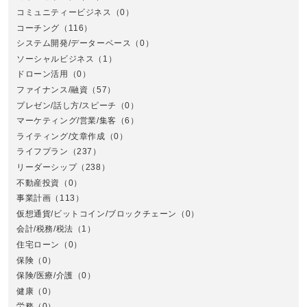
コミュニティービジネス
（0）
北
コーチング
（116）
システム開発/データーベース
（0）
ソーシャルビジネス
（1）
ドローン活用
（0）
ファイナンス/融資
（57）
プレゼン/話し方/スピーチ
（0）
マーケティング/営業/集客
（6）
関
ライティング/文章作成
（0）
ライフプラン
（237）
リーダーシップ
（238）
不動産投資
（0）
事業計画
（113）
仮想通貨/ビットコイン/ブロックチェーン
（0）
会計/税務/税法
（1）
住宅ローン
（0）
東
保険
（0）
保険/医療/介護
（0）
健康
（0）
労務
（0）