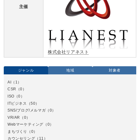
主催
株式会社リアネスト
ジャンル
地域
対象者
AI
（1）
全国
CSR
（0）
北
ISO
（0）
ITビジネス
（50）
SNS/ブログ/メルマガ
（0）
VR/AR
（0）
Webマーケティング
（0）
まちづくり
（0）
カウンセリング
（11）