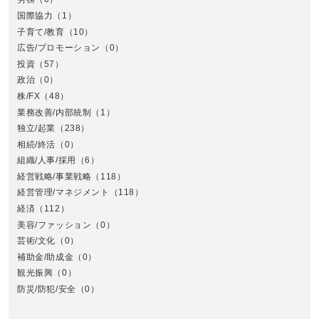
国際協力
（1）
子育て/教育
（10）
広告/プロモーション
（0）
投資
（57）
政治
（0）
株/FX
（48）
業務改善/内部統制
（1）
中
独立/起業
（238）
相続/終活
（0）
組織/人事/採用
（6）
経営戦略/事業戦略
（118）
経営管理/マネジメント
（118）
経済
（112）
美容/ファッション
（0）
芸術/文化
（0）
補助金/助成金
（0）
観光振興
（0）
九
防災/防犯/安全
（0）