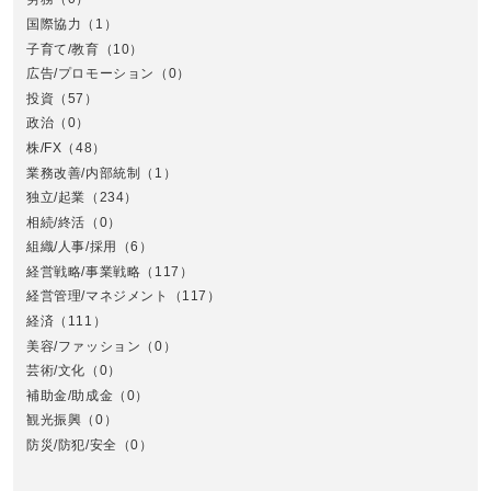
国際協力
（1）
子育て/教育
（10）
広告/プロモーション
（0）
投資
（57）
政治
（0）
株/FX
（48）
業務改善/内部統制
（1）
中
独立/起業
（234）
相続/終活
（0）
組織/人事/採用
（6）
経営戦略/事業戦略
（117）
経営管理/マネジメント
（117）
経済
（111）
美容/ファッション
（0）
芸術/文化
（0）
補助金/助成金
（0）
観光振興
（0）
九
防災/防犯/安全
（0）