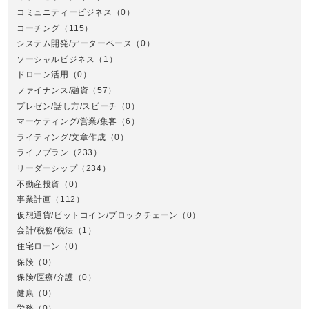
コミュニティービジネス
（0）
北
コーチング
（115）
システム開発/データーベース
（0）
ソーシャルビジネス
（1）
ドローン活用
（0）
ファイナンス/融資
（57）
プレゼン/話し方/スピーチ
（0）
マーケティング/営業/集客
（6）
関
ライティング/文章作成
（0）
ライフプラン
（233）
リーダーシップ
（234）
不動産投資
（0）
事業計画
（112）
仮想通貨/ビットコイン/ブロックチェーン
（0）
会計/税務/税法
（1）
住宅ローン
（0）
東
保険
（0）
保険/医療/介護
（0）
健康
（0）
労務
（0）