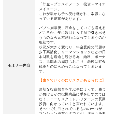
「貯金＝プラスイメージ 投資＝マイナ
スイメージ」
これが親から子へ受け継がれ、常識にな
っている現状があります。
バブル崩壊後、貯金をしていても増える
どころか、年に数回もＡＴＭで引き出そ
うものなら元本割れになってしまうのが
現状です。
状況が大きく変わり、年金受給の問題や
少子高齢化、リーマンショックなどの日
本財政を逼迫し続ける為、給料、ボーナ
ス、退職金の減額もおこり、老後は貯金
セミナー内容
残高とのにらめっこになってしまいま
す。
【生きていくのにリスクがある時代に】
適切な投資教育を学ぶ事によって、勝つ
か負けるかの投機商品に手を出すのでは
なく、ローリスクミドルリターンの長期
投資に向かっていくと言われています。
その中で注目されているものの一つが、
マンション経営なのですが、注意も必要