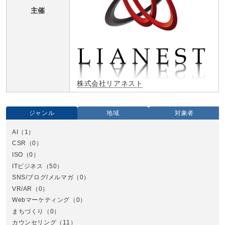
主催
株式会社リアネスト
ジャンル
地域
対象者
AI
（1）
全国
CSR
（0）
北
ISO
（0）
ITビジネス
（50）
SNS/ブログ/メルマガ
（0）
VR/AR
（0）
Webマーケティング
（0）
まちづくり
（0）
カウンセリング
（11）