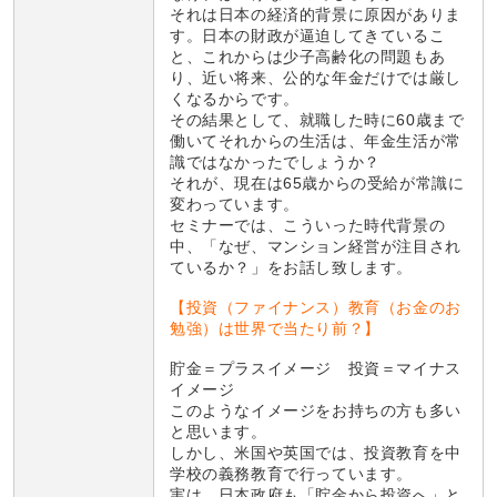
それは日本の経済的背景に原因がありま
す。日本の財政が逼迫してきているこ
と、これからは少子高齢化の問題もあ
り、近い将来、公的な年金だけでは厳し
くなるからです。
その結果として、就職した時に60歳まで
働いてそれからの生活は、年金生活が常
識ではなかったでしょうか？
それが、現在は65歳からの受給が常識に
変わっています。
セミナーでは、こういった時代背景の
中、「なぜ、マンション経営が注目され
ているか？」をお話し致します。
【投資（ファイナンス）教育（お金のお
勉強）は世界で当たり前？】
貯金＝プラスイメージ 投資＝マイナス
イメージ
このようなイメージをお持ちの方も多い
と思います。
しかし、米国や英国では、投資教育を中
学校の義務教育で行っています。
実は、日本政府も「貯金から投資へ」と