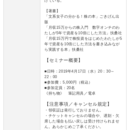
げている。
【著書】
「文系女子の分かる！株の本」ごきげん出
版
「月収15万からの株入門 数字オンチのわ
たしが5年で資産を10倍にした方法」扶桑社
「月収15万円で株投資をはじめたわたしが5
年で資産を10倍にした方法を書き込みなが
ら実践する本」扶桑社
【セミナー概要】
■日時：2019年4月17日（水）20：30～
22：00
■参加費：5,000円（税込）
■参加定員：20名
《持ち物》 筆記用具／電卓
【注意事項／キャンセル規定】
・領収証は発行しておりません。
・チケットキャンセルの場合や、遅刻・欠
席した場合も払い戻しは受け付けられませ
ん。あらかじめご了承ください。