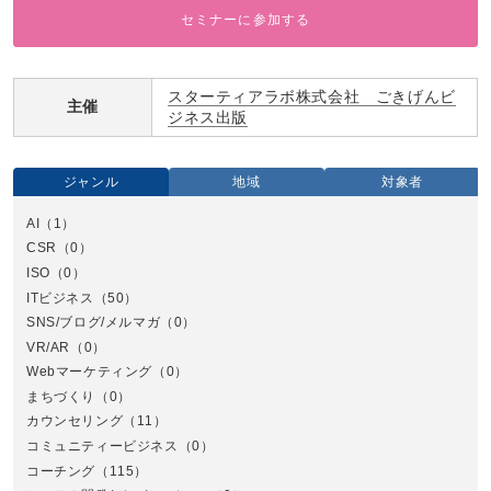
セミナーに参加する
スターティアラボ株式会社 ごきげんビ
主催
ジネス出版
ジャンル
地域
対象者
AI
（1）
全国
CSR
（0）
北
ISO
（0）
ITビジネス
（50）
SNS/ブログ/メルマガ
（0）
VR/AR
（0）
Webマーケティング
（0）
まちづくり
（0）
カウンセリング
（11）
コミュニティービジネス
（0）
北
コーチング
（115）