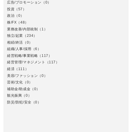
広告/プロモーション
（0）
投資
（57）
政治
（0）
株/FX
（48）
業務改善/内部統制
（1）
中
独立/起業
（234）
相続/終活
（0）
組織/人事/採用
（6）
経営戦略/事業戦略
（117）
経営管理/マネジメント
（117）
経済
（111）
美容/ファッション
（0）
芸術/文化
（0）
補助金/助成金
（0）
観光振興
（0）
九
防災/防犯/安全
（0）