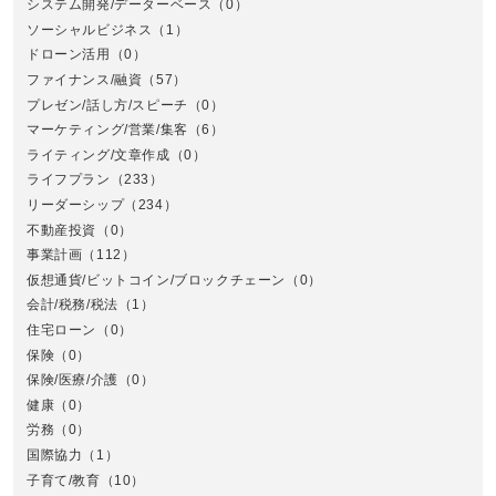
システム開発/データーベース
（0）
ソーシャルビジネス
（1）
ドローン活用
（0）
ファイナンス/融資
（57）
プレゼン/話し方/スピーチ
（0）
マーケティング/営業/集客
（6）
関
ライティング/文章作成
（0）
ライフプラン
（233）
リーダーシップ
（234）
不動産投資
（0）
事業計画
（112）
仮想通貨/ビットコイン/ブロックチェーン
（0）
会計/税務/税法
（1）
住宅ローン
（0）
東
保険
（0）
保険/医療/介護
（0）
健康
（0）
労務
（0）
国際協力
（1）
子育て/教育
（10）