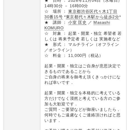
★ 日時 ： 2026年11月04日（水曜日）
14時30分 － 16時00分
☆ 場所 ：
東京都渋谷区代々木1丁目
30番15号
*
東京都代々木駅から徒歩2分
*
★ 講師 ：
小室 匡史
／
Masashi
KOMURO
☆ 対象 ： 起業・開業・独立 希望者 若
しくは 将来予定者 若しくは 実施者など
★ 形式 ： マルチライン（オフライン
／オンライン）
☆ 料金 ： 11,000円（税込）
起業・開業・独立はご自身が意思決定で
きるものであることから
ご自身の将来を御考え頂くきっかけにな
れば幸いです．
起業・開業・独立を本格的に考えている
方だけでなく漠然と考えている方のご参
加も大歓迎です．
ご質問・ご要望などが御座いましたら，
何時でもご遠慮なくご連絡頂ければと思
います．