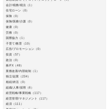
会計/税務/税法
（1）
住宅ローン
（0）
東
保険
（0）
保険/医療/介護
（0）
健康
（0）
労務
（0）
国際協力
（1）
子育て/教育
（10）
広告/プロモーション
（0）
投資
（57）
政治
（0）
株/FX
（48）
業務改善/内部統制
（1）
中
独立/起業
（234）
相続/終活
（0）
組織/人事/採用
（6）
経営戦略/事業戦略
（117）
経営管理/マネジメント
（117）
経済
（111）