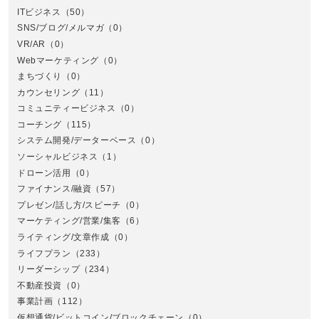
ITビジネス
（50）
SNS/ブログ/メルマガ
（0）
VR/AR
（0）
Webマーケティング
（0）
まちづくり
（0）
カウンセリング
（11）
コミュニティービジネス
（0）
北
コーチング
（115）
システム開発/データーベース
（0）
ソーシャルビジネス
（1）
ドローン活用
（0）
ファイナンス/融資
（57）
プレゼン/話し方/スピーチ
（0）
マーケティング/営業/集客
（6）
関
ライティング/文章作成
（0）
ライフプラン
（233）
リーダーシップ
（234）
不動産投資
（0）
事業計画
（112）
仮想通貨/ビットコイン/ブロックチェーン
（0）