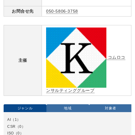
お問合せ先
050-5806-3758
コムロコ
主催
ンサルティンググループ
ジャンル
地域
対象者
AI
（1）
全国
CSR
（0）
北
ISO
（0）