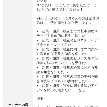
ングを
“いまだけ・ここだけ・あなただけ・こ
れだけ”の視点でおこないます
例えば，次のようにお考えの方は是非お
気軽にご予約頂ければと思います．
● 起業・開業・独立までの基本的なス
テップを具体的に教えて欲しい
● 起業・開業・独立のビジネスアイデ
ア創出のヒントを得たい
● 起業・開業・独立に関して専門家か
ら客観的な意見や助言を伺いたい
● 起業・開業・独立のビジネスモデル
構築方法のアドバイスを受けたい
● 起業・開業・独立の経営に関する知
識や知恵を知りたい
● 起業・開業・独立の実際の事例を聞
き今後のビジネスの参考にしたい
● 起業・開業・独立に関する私のアイ
デアを聞いて頂きたい など
概要
セミナー内容