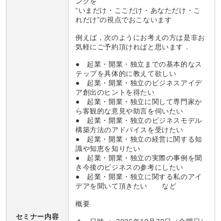
ングを
“いまだけ・ここだけ・あなただけ・こ
れだけ”の視点でおこないます
例えば，次のようにお考えの方は是非お
気軽にご予約頂ければと思います．
● 起業・開業・独立までの基本的なス
テップを具体的に教えて欲しい
● 起業・開業・独立のビジネスアイデ
ア創出のヒントを得たい
● 起業・開業・独立に関して専門家か
ら客観的な意見や助言を伺いたい
● 起業・開業・独立のビジネスモデル
構築方法のアドバイスを受けたい
● 起業・開業・独立の経営に関する知
識や知恵を知りたい
● 起業・開業・独立の実際の事例を聞
き今後のビジネスの参考にしたい
● 起業・開業・独立に関する私のアイ
デアを聞いて頂きたい など
概要
セミナー内容