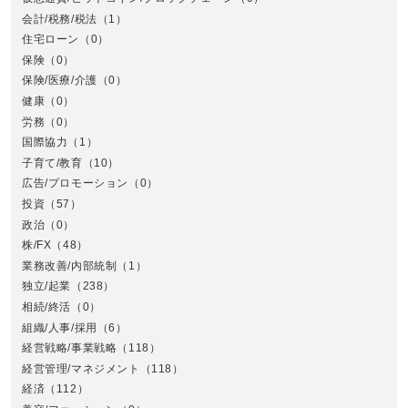
会計/税務/税法
（1）
住宅ローン
（0）
東
保険
（0）
保険/医療/介護
（0）
健康
（0）
労務
（0）
国際協力
（1）
子育て/教育
（10）
広告/プロモーション
（0）
投資
（57）
政治
（0）
株/FX
（48）
業務改善/内部統制
（1）
中
独立/起業
（238）
相続/終活
（0）
組織/人事/採用
（6）
経営戦略/事業戦略
（118）
経営管理/マネジメント
（118）
経済
（112）