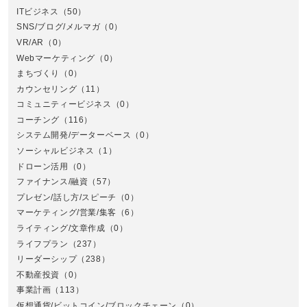
ITビジネス
（50）
SNS/ブログ/メルマガ
（0）
VR/AR
（0）
Webマーケティング
（0）
まちづくり
（0）
カウンセリング
（11）
コミュニティービジネス
（0）
北
コーチング
（116）
システム開発/データーベース
（0）
ソーシャルビジネス
（1）
ドローン活用
（0）
ファイナンス/融資
（57）
プレゼン/話し方/スピーチ
（0）
マーケティング/営業/集客
（6）
関
ライティング/文章作成
（0）
ライフプラン
（237）
リーダーシップ
（238）
不動産投資
（0）
事業計画
（113）
仮想通貨/ビットコイン/ブロックチェーン
（0）