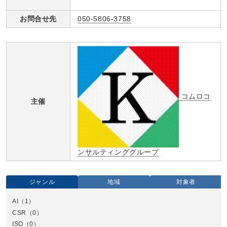
お問合せ先
050-5806-3758
コムロコ
主催
ンサルティンググループ
ジャンル
地域
対象者
AI
（1）
全国
CSR
（0）
北
ISO
（0）