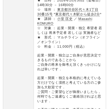
★ 日時 ： 2026年10月30日（金曜日）
14時30分 － 16時00分
☆ 場所 ：
東京都渋谷区代々木1丁目
30番15号
*
東京都代々木駅から徒歩2分
*
★ 講師 ：
小室 匡史
／
Masashi
KOMURO
☆ 対象 ： 起業・開業・独立 希望者 若
しくは 将来予定者 若しくは 実施者など
★ 形式 ： マルチライン（オフライン
／オンライン）
☆ 料金 ： 11,000円（税込）
起業・開業・独立はご自身が意思決定で
きるものであることから
ご自身の将来を御考え頂くきっかけにな
れば幸いです．
起業・開業・独立を本格的に考えている
方だけでなく漠然と考えている方のご参
加も大歓迎です．
ご質問・ご要望などが御座いましたら，
何時でもご遠慮なくご連絡頂ければと思
います．