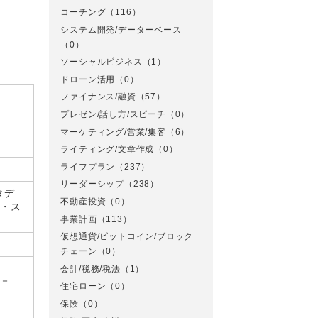
コーチング
（116）
システム開発/データーベース
（0）
ソーシャルビジネス
（1）
ドローン活用
（0）
ファイナンス/融資
（57）
プレゼン/話し方/スピーチ
（0）
マーケティング/営業/集客
（6）
ライティング/文章作成
（0）
ライフプラン
（237）
リーダーシップ
（238）
タデ
不動産投資
（0）
業・ス
事業計画
（113）
仮想通貨/ビットコイン/ブロック
チェーン
（0）
会計/税務/税法
（1）
 －
住宅ローン
（0）
保険
（0）