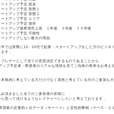
ートアップ予定 資金
ートアップ予定 形態１
ートアップ予定 形態２
ートアップ予定 エリア
ートアップ予定 場所
タートアップ後希望売上高 １年後 ３年後 １０年後
ートアップ予定 可能性
タートアップしない最大の理由
半では実際に10・20代で起業・スタートアップをした方のビジネ
きます．
レプレナーとして全ての意思決定できるものであることから
トアップ予定者・希望者のリアルな現状を見てご自身の将来をお考え
を本格的に考えている方だけでなく漠然と考えている方のご参加も
込み頂きました全てのご参加者の皆様に
から思って頂けるようなレクチャーにしたいと考えております．
・希望者の定量的１次データ（サーベイ）と定性的事例（ケース・ス