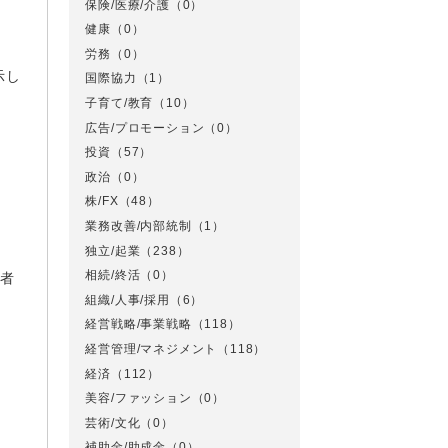
保険/医療/介護
（0）
健康
（0）
労務
（0）
示し
国際協力
（1）
子育て/教育
（10）
広告/プロモーション
（0）
．
投資
（57）
政治
（0）
株/FX
（48）
業務改善/内部統制
（1）
独立/起業
（238）
相続/終活
（0）
施者
組織/人事/採用
（6）
経営戦略/事業戦略
（118）
経営管理/マネジメント
（118）
経済
（112）
美容/ファッション
（0）
芸術/文化
（0）
補助金/助成金
（0）