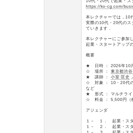
10代・20代で起業・
https://ko-cg.com/busi
本レクチャーでは，10
実際の10代・20代の
ていきます．
本レクチャーにご参加
起業・スタートアップ
概要
★ 日時 ： 2026年10
☆ 場所 ：
東京都渋谷
★ 講師 ：
小室 匡史
☆ 対象 ： 10・20
など
★ 形式 ： マルチラ
☆ 料金 ： 5,500円
アジェンダ
１－ １． 起業・スタ
１－ ２． 起業・スタ
１－ ３． 起業・スタ