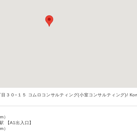
３０−１５ コムロコンサルティング(小室コンサルティング)/ Kom
】
m）
駅 【A1出入口】
m）