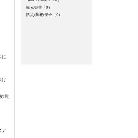
観光振興
（0）
防災/防犯/安全
（0）
スに
頂け
大歓迎
タデ