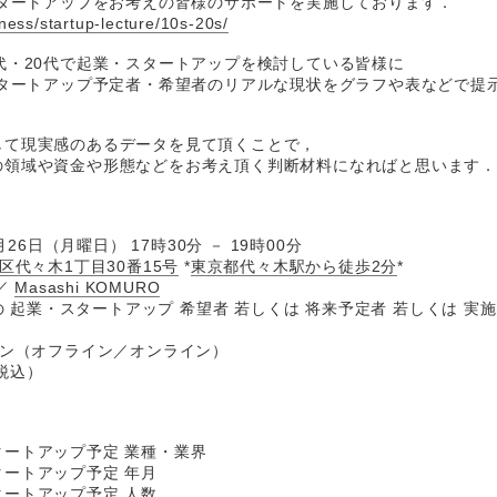
スタートアップをお考えの皆様のサポートを実施しております．
ness/startup-lecture/10s-20s/
代・20代で起業・スタートアップを検討している皆様に
スタートアップ予定者・希望者のリアルな現状をグラフや表などで提
して現実感のあるデータを見て頂くことで，
の領域や資金や形態などをお考え頂く判断材料になればと思います
月26日（月曜日） 17時30分 － 19時00分
区代々木1丁目30番15号
*
東京都代々木駅から徒歩2分
*
／
Masashi KOMURO
代の 起業・スタートアップ 希望者 若しくは 将来予定者 若しくは 実
イン（オフライン／オンライン）
（税込）
ートアップ予定 業種・業界
ートアップ予定 年月
ートアップ予定 人数